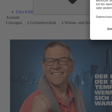
Über KSB
Kontakt
Lösungen
Gebäudetechnik
Wärme- und Kälteversorgun