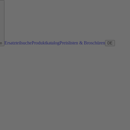
Ersatzteilsuche
Produktkatalog
Preislisten & Broschüren
en
DE