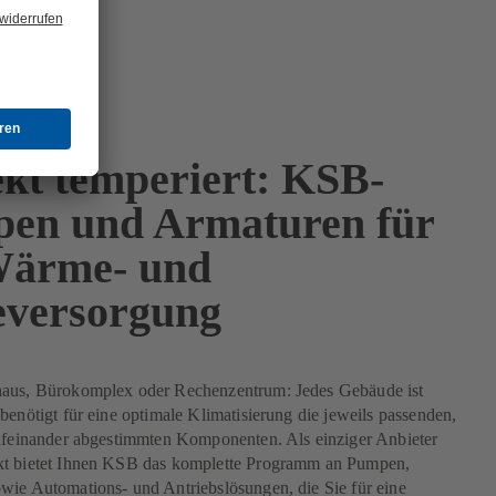
ekt temperiert: KSB-
en und Armaturen für
Wärme- und
eversorgung
aus, Bürokomplex oder Rechenzentrum: Jedes Gebäude ist
benötigt für eine optimale Klimatisierung die jeweils passenden,
aufeinander abgestimmten Komponenten. Als einziger Anbieter
t bietet Ihnen KSB das komplette Programm an Pumpen,
wie Automations- und Antriebslösungen, die Sie für eine