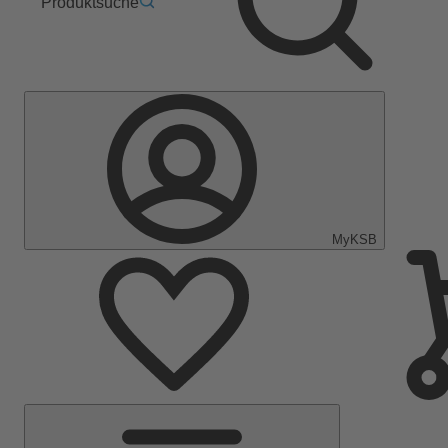
Produktsuche
MyKSB
Hauptmenü