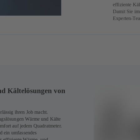
effiziente K
Damit Sie imm
Experten-Tea
nd Kältelösungen von
lässig ihren Job macht.
ngslösungen Wärme und Kälte
omfort auf jedem Quadratmeter.
d ein umfassendes
ür effiziente Wärme‑ und