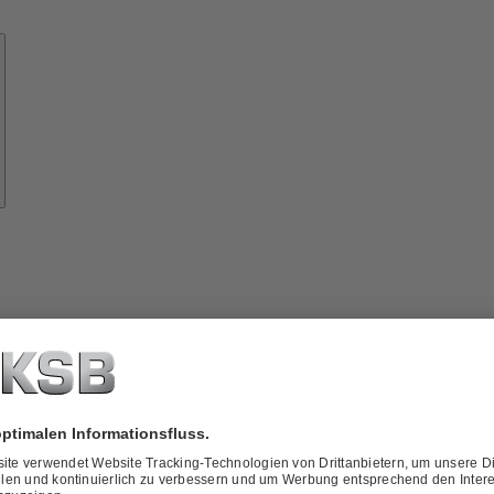
Know-
how
ber
KSB