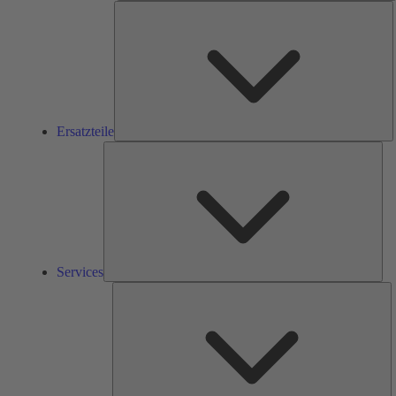
E
Ersatzteile
Ser
Services
L