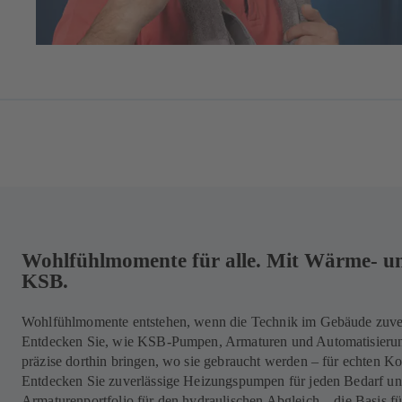
Wohlfühlmomente für alle. Mit Wärme- u
KSB.
Wohlfühlmomente entstehen, wenn die Technik im Gebäude zuver
Entdecken Sie, wie KSB-Pumpen, Armaturen und Automatisieru
präzise dorthin bringen, wo sie gebraucht werden – für echten K
Entdecken Sie zuverlässige Heizungspumpen für jeden Bedarf un
Armaturenportfolio für den hydraulischen Abgleich – die Basis f