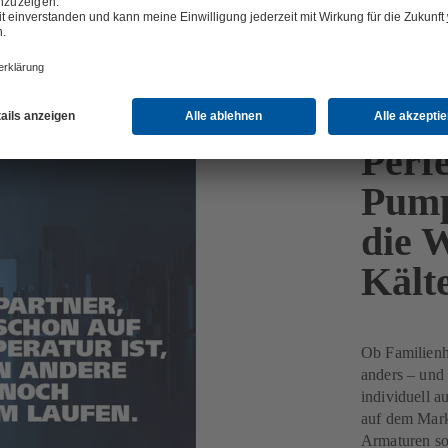
g
Perf
Pump
die 
Kält
Ob Familienh
anders – und 
individuell 
auf dem Mark
Armaturen so