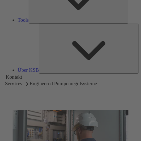
Tools
Üb
K
Über KSB
Kontakt
Services
Engineered Pumpenregelsysteme