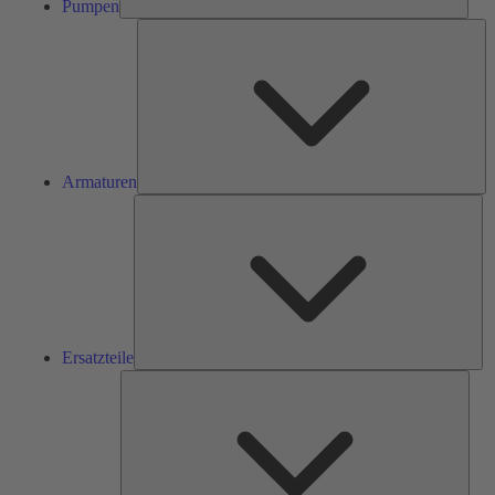
Pumpen
Ar
Armaturen
Ers
Ersatzteile
Serv