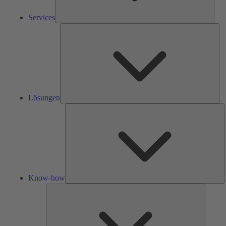
Services
Lös
Lösungen
K
h
Know-how
Tools