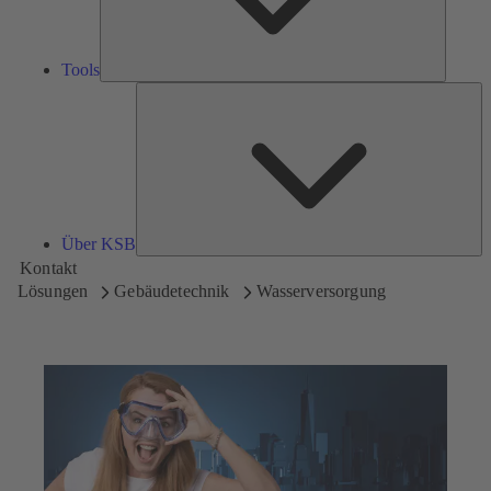
Tools
Üb
K
Über KSB
Kontakt
Lösungen
Gebäudetechnik
Wasserversorgung