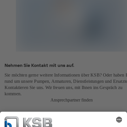
Nehmen Sie Kontakt mit uns auf.
Sie möchten gerne weitere Informationen über KSB? Oder haben 
rund um unsere Pumpen, Armaturen, Dienstleistungen und Ersatzte
Kontaktieren Sie uns. Wir freuen uns, mit Ihnen ins Gespräch zu
kommen.
Ansprechpartner finden