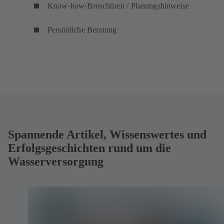
Know-how-Broschüren / Planungshinweise
b
)
Persönliche Beratung
(
ö
f
f
n
e
t
i
n
Spannende Artikel, Wissenswertes und
e
Erfolgsgeschichten rund um die
i
Wasserversorgung
n
e
m
n
e
u