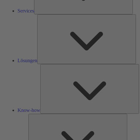
Services
Lös
Lösungen
K
h
Know-how
Tools