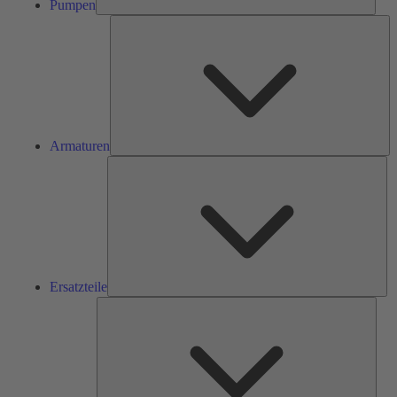
Pumpen
Ar
Armaturen
Ers
Ersatzteile
Serv