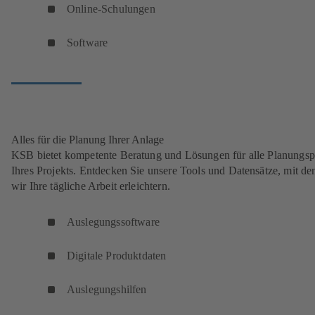
Online-Schulungen
f
f
Software
n
e
t
i
n
e
Alles für die Planung Ihrer Anlage
i
KSB bietet kompetente Beratung und Lösungen für alle Planungs
n
Ihres Projekts. Entdecken Sie unsere Tools und Datensätze, mit de
e
wir Ihre tägliche Arbeit erleichtern.
m
n
Auslegungssoftware
e
u
Digitale Produktdaten
e
n
Auslegungshilfen
T
a