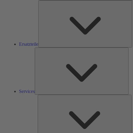
E
Ersatzteile
Ser
Services
L