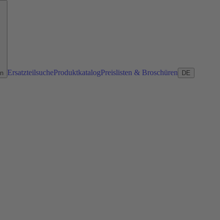
Ersatzteilsuche
Produktkatalog
Preislisten & Broschüren
en
DE