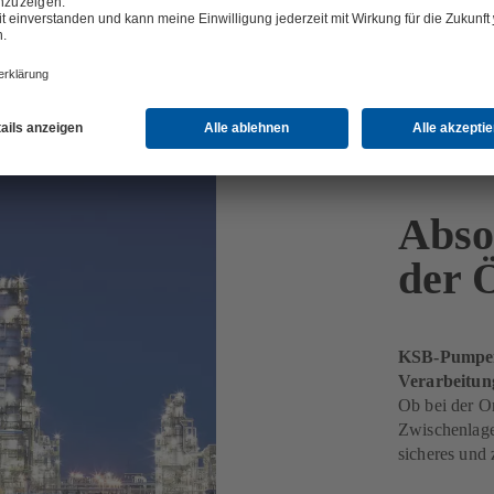
Absol
der 
KSB-Pumpen 
Verarbeitung
Ob bei der On
Zwischenlag
sicheres und