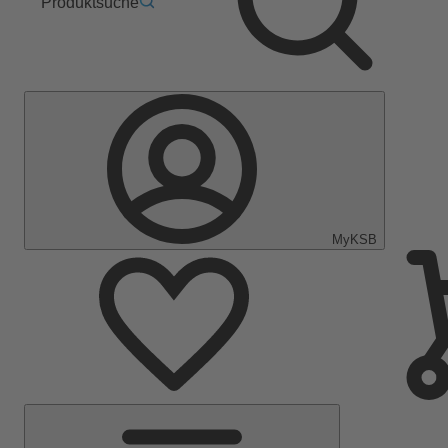
Produktsuche
MyKSB
Hauptmenü