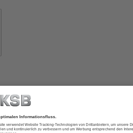
Know-
how
ber
KSB