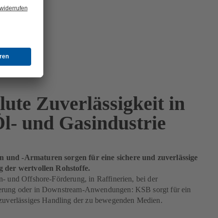
ute Zuverlässigkeit in
Öl- und Gasindustrie
und -Armaturen sorgen für eine sichere und zuverlässige
 der wertvollen Rohstoffe.
- und Offshore-Förderung, in Raffinerien, bei der
erung oder in Downstream-Anwendungen: KSB sorgt für ein
 zuverlässiges Handling der zu bewegenden Medien.