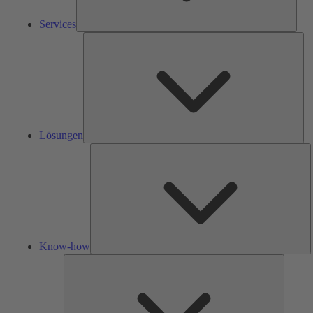
Services
Lös
Lösungen
K
h
Know-how
Tools