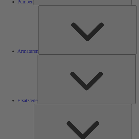
Pumpen
Ar
Armaturen
Ers
Ersatzteile
Serv