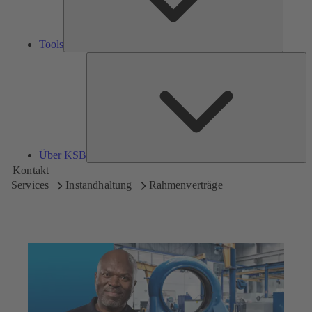
Tools
Üb
K
Über KSB
Kontakt
Services
Instandhaltung
Rahmenverträge