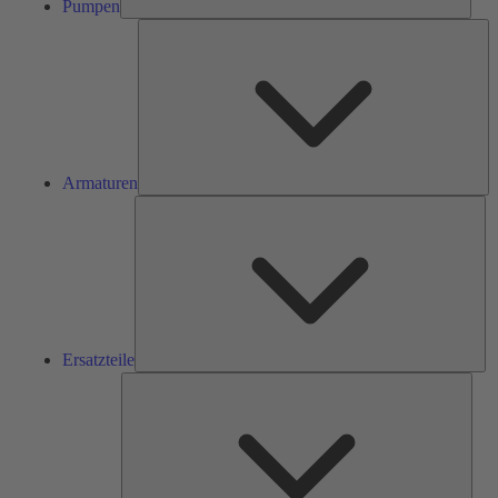
Pumpen
Ar
Armaturen
Ers
Ersatzteile
Serv