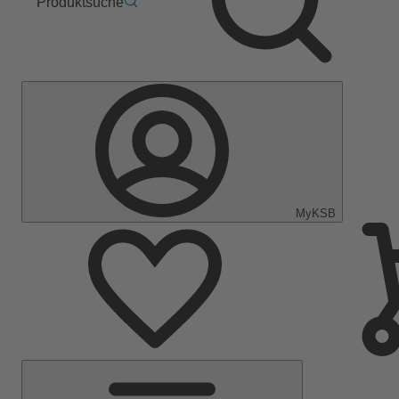
Produktsuche
MyKSB
Hauptmenü