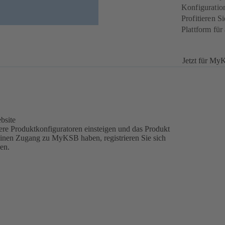
Konfiguratio
Profitieren S
Plattform fü
Jetzt für MyK
bsite
e Produktkonfiguratoren einsteigen und das Produkt
einen Zugang zu MyKSB haben, registrieren Sie sich
ren.