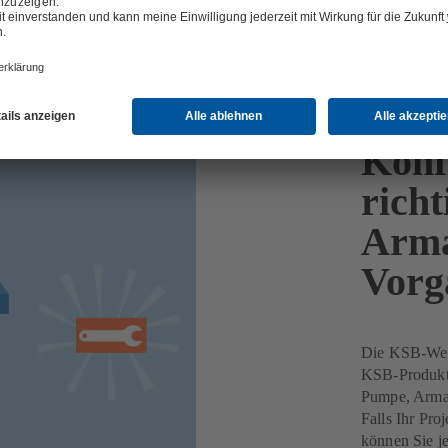
tion mit MyKSB
Konfi
rich
Arma
Vorg
Die KSB-Webs
KSB-Produkte
Pumpe, Armatu
Falls Ihr Pro
können Sie je