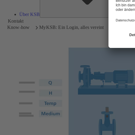
Über KSB
Kontakt
Know-how
MyKSB: Ein Login, alles vereint
Konfigura