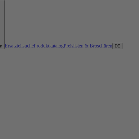
Ersatzteilsuche
Produktkatalog
Preislisten & Broschüren
en
DE