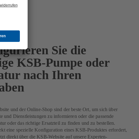
gurieren Sie die
tige KSB-Pumpe oder
tur nach Ihren
aben
ite und der Online-Shop sind der beste Ort, um sich über
 und Dienstleistungen zu informieren oder die passende
r oder das richtige Ersatzteil zu finden und zu bestellen.
jekt eine spezielle Konfiguration eines KSB-Produktes erfordert,
tzt direkt über die KSB-Website auf unsere Experten-