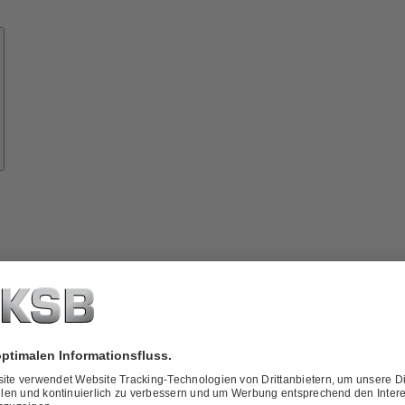
Know-
how
ber
KSB