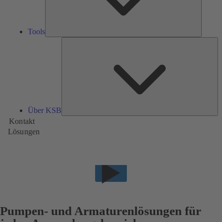
Tools
Üb
K
Über KSB
Kontakt
Lösungen
Pumpen- und Armaturenlösungen für