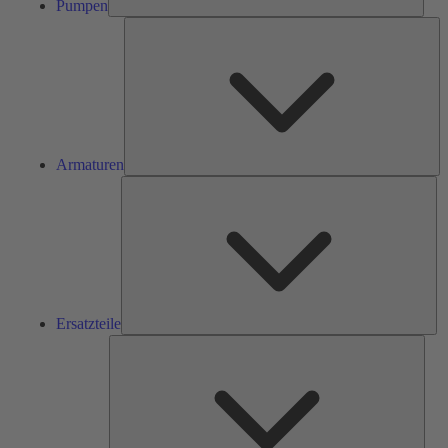
Pumpen
Ar
Armaturen
Ers
Ersatzteile
Serv