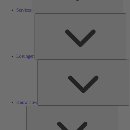
Services
Lös
Lösungen
K
h
Know-how
Tools