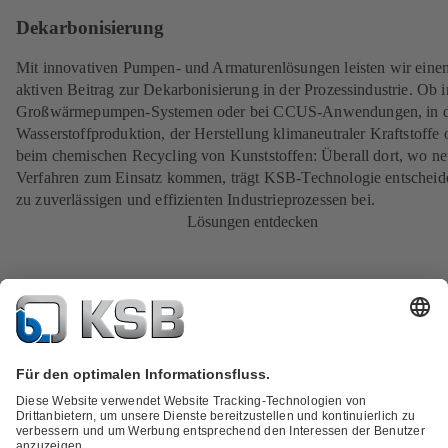
Dekarbonisierung
Mit innovativen Pumpen- und Armaturenlösungen leisten wir eine
aktiven Beitrag zur Dekarbonisierung in der Prozessindustrie. Ob i
Großwärmepumpen-Systemen oder bei CCUS-Anwendungen, in d
Wasserstoffproduktion, der Herstellung klimaneutraler Kraftstoffe 
beim chemischen Recycling von Kunststoffen: Überall dort, wo n
Verfahren zum Einsatz kommen, trägt KSB-Technologie entschei
zu zuverlässigen und effizienten Industrieprozessen bei.
Lösungen entdecken