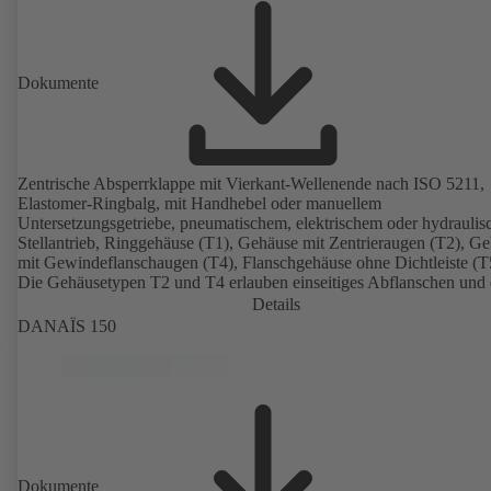
Dokumente
Zentrische Absperrklappe mit Vierkant-Wellenende nach ISO 5211,
Elastomer-Ringbalg, mit Handhebel oder manuellem
Untersetzungsgetriebe, pneumatischem, elektrischem oder hydrauli
Stellantrieb, Ringgehäuse (T1), Gehäuse mit Zentrieraugen (T2), G
mit Gewindeflanschaugen (T4), Flanschgehäuse ohne Dichtleiste (T
Die Gehäusetypen T2 und T4 erlauben einseitiges Abflanschen und
Einbau als Endarmatur mit Gegenflansch. Anschlüsse nach EN, A
Details
JIS.
DANAÏS 150
Dokumente