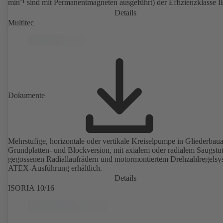
min⁻¹ sind mit Permanentmagneten ausgeführt) der Effizienzklasse 
gemäß IEC TS 60034-30-2: 2016, für den Betrieb am
Details
Drehzahlregelsystem Typ KSB PumpDrive 2 oder KSB PumpDrive
Multitec
ohne Rotorlagegeber. Befestigungspunkte entsprechend EN 50347,
Hüllmaße gemäß DIN V 42673 (07-2011). ATEX-Ausführung erhält
Dokumente
Mehrstufige, horizontale oder vertikale Kreiselpumpe in Gliederbauar
Grundplatten- und Blockversion, mit axialem oder radialem Saugstu
gegossenen Radiallaufrädern und motormontiertem Drehzahlregelsy
ATEX-Ausführung erhältlich.
Details
ISORIA 10/16