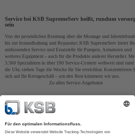
Service bei KSB SupremeServ heißt, rundum versorg
sein
Von der persönlichen Beratung über die Montage und Inbetriebna
bis zur Instandhaltung und Reparatur: KSB SupremeServ bietet Ih
umfassenden Service und Ersatzteile für Pumpen, Armaturen und
weiteres Equipment – auch für die Produkte anderer Hersteller. Me
3.500 Spezialisten in über 190 Service-Centern weltweit sind run
die Uhr, sieben Tage die Woche für Sie erreichbar. Konzentrieren 
sich auf Ihr Kerngeschäft – um den Rest kümmern wir uns.
Zu allen Service-Angeboten