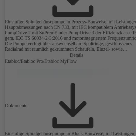
Einstufige Spiralgehäusepumpe in Prozess-Bauweise, mit Leistunge
Hauptabmessungen nach EN 733, mit IEC kompatiblem Antriebssy
PumpDrive 2 mit SuPremE oder PumpDrive 3 der Effizienzklasse I
gem. IEC TS 60034-2-3:2016 und motorintegriertem Frequenzumric
Die Pumpe verfügt über auswechselbare Spaltringe, geschlossenes
Radialrad mit räumlich gekrümmten Schaufeln, Einzel- sowie
Doppelgleitringdichtungen nach EN 12756, Welle im Bereich der
Details
Wellendichtung mit auswechselbarer Wellenschutzhülse. Die
Etabloc/Etabloc Pro/Etabloc MyFlow
Prozessbauweise ermöglicht eine Demontage der Kupplung, der
Lagerträger und des Laufrads, ohne dass das Pumpengehäuse von d
Rohrleitungen getrennt werden muss. Befestigungspunkte entsprech
IEC 60072, Hüllmaße gemäß DIN V 42673 (07-2011). ATEX-
Ausführung erhältlich. Den Effizienzanforderungen der ErP Richtlin
weit voraus.
Dokumente
Einstufige Spiralgehäusepumpe in Block-Bauweise, mit Leistungen