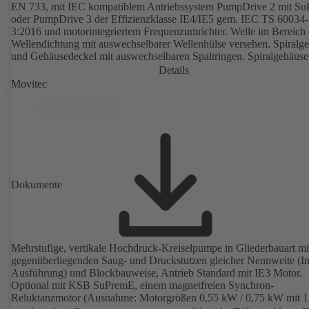
EN 733, mit IEC kompatiblem Antriebssystem PumpDrive 2 mit S
oder PumpDrive 3 der Effizienzklasse IE4/IE5 gem. IEC TS 60034-
3:2016 und motorintegriertem Frequenzumrichter. Welle im Bereich 
Wellendichtung mit auswechselbarer Wellenhülse versehen. Spiralg
und Gehäusedeckel mit auswechselbaren Spaltringen. Spiralgehäuse
angegossenen Pumpenfüßen bei B-, C- und S Ausführung.
Details
Befestigungspunkte entsprechend IEC 60072, Hüllmaße gemäß
Movitec
DIN V 42673 (07-2011). ATEX-Ausführung erhältlich. Den
Effizienzanforderungen der ErP Richtlinien weit voraus.
Dokumente
Mehrstufige, vertikale Hochdruck-Kreiselpumpe in Gliederbauart mi
gegenüberliegenden Saug- und Druckstutzen gleicher Nennweite (In
Ausführung) und Blockbauweise, Antrieb Standard mit IE3 Motor.
Optional mit KSB SuPremE, einem magnetfreien Synchron-
Reluktanzmotor (Ausnahme: Motorgrößen 0,55 kW / 0,75 kW mit 