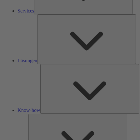
Services
Lös
Lösungen
K
h
Know-how
Tools