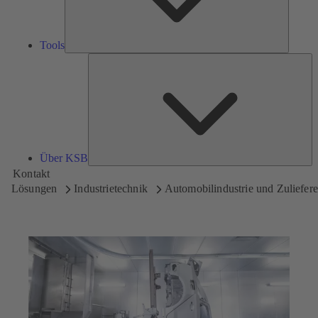
Tools
Üb
K
Über KSB
Kontakt
Lösungen
Industrietechnik
Automobilindustrie und Zuliefere