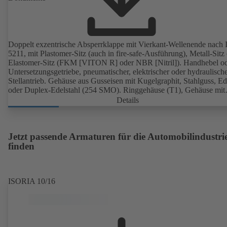
Doppelt exzentrische Absperrklappe mit Vierkant-Wellenende nach
5211, mit Plastomer-Sitz (auch in fire-safe-Ausführung), Metall-Sitz
Elastomer-Sitz (FKM [VITON R] oder NBR [Nitril]). Handhebel o
Untersetzungsgetriebe, pneumatischer, elektrischer oder hydraulisch
Stellantrieb. Gehäuse aus Gusseisen mit Kugelgraphit, Stahlguss, Ed
oder Duplex-Edelstahl (254 SMO). Ringgehäuse (T1), Gehäuse mit
Gewindeflanschaugen (T4), T4 für einseitiges Abflanschen und den
Details
Einsatz als Endarmatur mit Gegenflansch. Anschlüsse nach EN, A
oder JIS. Fire-safe-Prüfung und -Zertifizierung nach API 607.
Emissionsverhalten geprüft und zertifiziert nach EN ISO 15848-1.
Ausführung nach Richtlinie 2014/34/EU.
Jetzt passende Armaturen für die Automobilindustri
finden
ISORIA 10/16