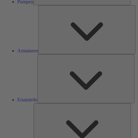
Pumpen
Ar
Armaturen
Ers
Ersatzteile
Serv