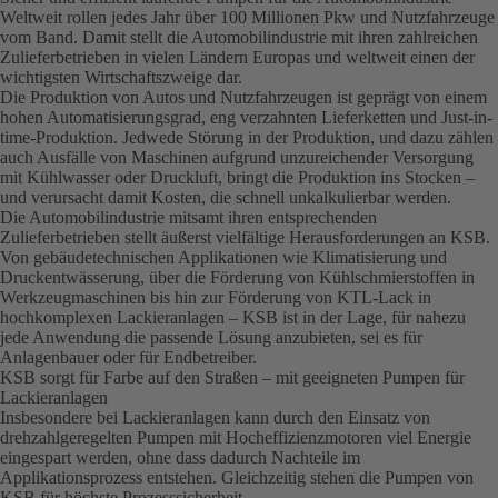
Weltweit rollen jedes Jahr über 100 Millionen Pkw und Nutzfahrzeuge
vom Band. Damit stellt die Automobilindustrie mit ihren zahlreichen
Zulieferbetrieben in vielen Ländern Europas und weltweit einen der
wichtigsten Wirtschaftszweige dar.
Die Produktion von Autos und Nutzfahrzeugen ist geprägt von einem
hohen Automatisierungsgrad, eng verzahnten Lieferketten und Just-in-
time-Produktion. Jedwede Störung in der Produktion, und dazu zählen
auch Ausfälle von Maschinen aufgrund unzureichender Versorgung
mit Kühlwasser oder Druckluft, bringt die Produktion ins Stocken –
und verursacht damit Kosten, die schnell unkalkulierbar werden.
Die Automobilindustrie mitsamt ihren entsprechenden
Zulieferbetrieben stellt äußerst vielfältige Herausforderungen an KSB.
Von gebäudetechnischen Applikationen wie Klimatisierung und
Druckentwässerung, über die Förderung von Kühlschmierstoffen in
Werkzeugmaschinen bis hin zur Förderung von KTL-Lack in
hochkomplexen Lackieranlagen – KSB ist in der Lage, für nahezu
jede Anwendung die passende Lösung anzubieten, sei es für
Anlagenbauer oder für Endbetreiber.
KSB sorgt für Farbe auf den Straßen – mit geeigneten Pumpen für
Lackieranlagen
Insbesondere bei Lackieranlagen kann durch den Einsatz von
drehzahlgeregelten Pumpen mit Hocheffizienzmotoren viel Energie
eingespart werden, ohne dass dadurch Nachteile im
Applikationsprozess entstehen. Gleichzeitig stehen die Pumpen von
KSB für höchste Prozesssicherheit.