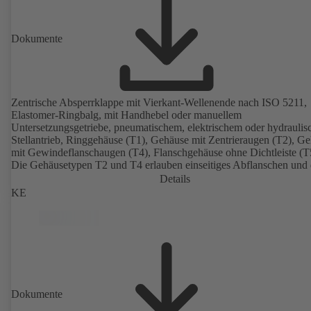
Dokumente
Zentrische Absperrklappe mit Vierkant-Wellenende nach ISO 5211,
Elastomer-Ringbalg, mit Handhebel oder manuellem
Untersetzungsgetriebe, pneumatischem, elektrischem oder hydrauli
Stellantrieb, Ringgehäuse (T1), Gehäuse mit Zentrieraugen (T2), G
mit Gewindeflanschaugen (T4), Flanschgehäuse ohne Dichtleiste (T
Die Gehäusetypen T2 und T4 erlauben einseitiges Abflanschen und
Einbau als Endarmatur mit Gegenflansch. Anschlüsse nach EN, A
Details
JIS.
KE
Dokumente