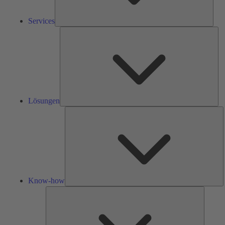
Services
Lös
Lösungen
K
h
Know-how
Tools