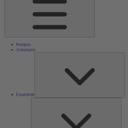
Pumpen
Armaturen
Ers
Ersatzteile
Serv