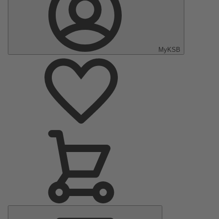
MyKSB
Hauptmenü