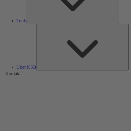
Tools
Üb
K
Über KSB
Kontakt