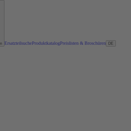
Ersatzteilsuche
Produktkatalog
Preislisten & Broschüren
en
DE