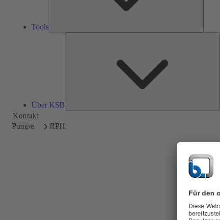
Tools
Ü
Über KSB
Kontakt
Pumpe
RPH