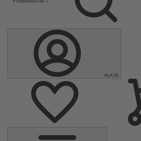
Produktsuche
MyKSB
Hauptmenü