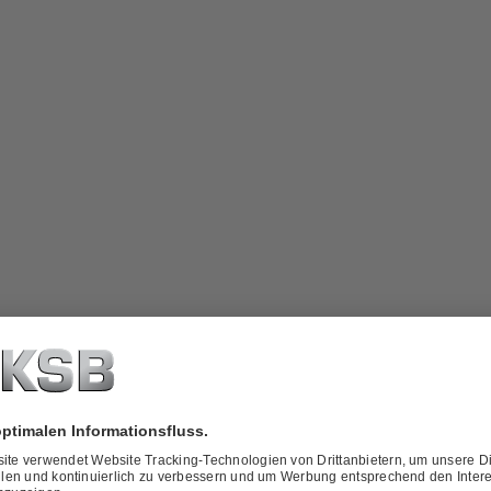
ber
KSB