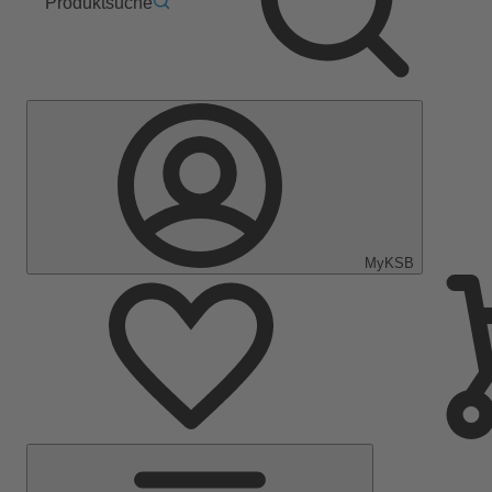
Produktsuche
MyKSB
Hauptmenü