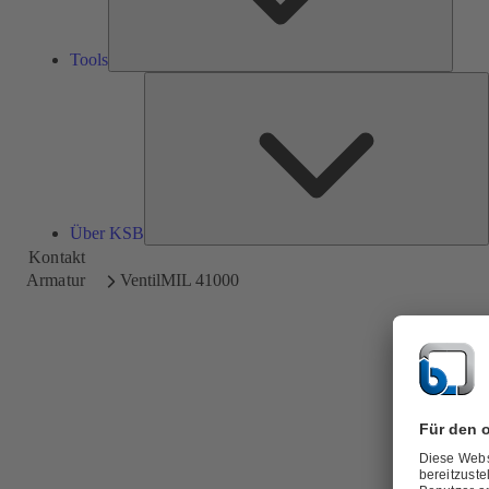
Tools
Ü
Über KSB
Kontakt
Armatur
Ventil
MIL 41000