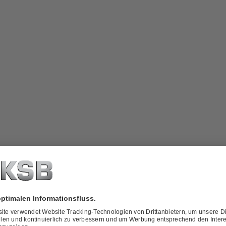
ber
KSB