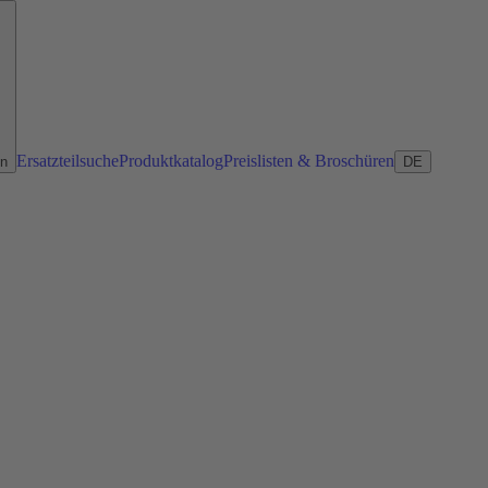
Ersatzteilsuche
Produktkatalog
Preislisten & Broschüren
en
DE