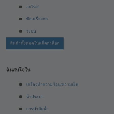
ปิ
อะไหล่
ด
ใ
ซีลเครื่องกล
น
แ
(
ระบบ
ท็
เ
บ
ปิ
สินค้าทั้งหมดในแค็ตตาล็อก
ใ
ด
ห
ใ
ม่
น
)
แ
ฉันสนใจใน
ท็
บ
ใ
เครื่องทำความร้อน/ความเย็น
ห
ม่
น้ำประปา
)
การบำบัดน้ำ