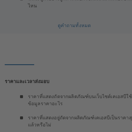
ไหน
ดูคำถามทั้งหมด
ราคาและเวลาส่งมอบ
ราคาที่แสดงถัดจากผลิตภัณฑ์บนเว็บไซต์เคเอสบีใช้
ข้อมูลราคาอะไร
ราคาที่แสดงอยู่ถัดจากผลิตภัณฑ์เคเอสบีเป็นราคาสุ
แล้วหรือไม่