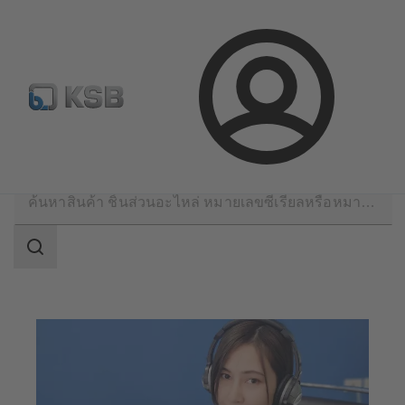
จดหมายข่าวเคเอสบี
กำหนดค่าผลิตภัณฑ์
ล็อกอิน
การติดต่อ
ขอบเขต
การ
ค้นหา
ขอบเขต
การ
ค้นหา