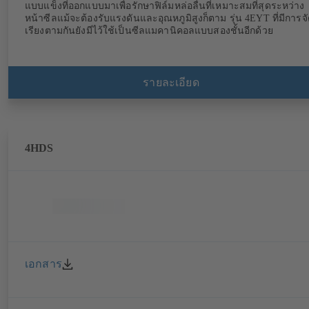
แบบแข็งที่ออกแบบมาเพื่อรักษาฟิล์มหล่อลื่นที่เหมาะสมที่สุดระหว่าง
หน้าซีลแม้จะต้องรับแรงดันและอุณหภูมิสูงก็ตาม รุ่น 4EYT ที่มีการจัด
เรียงตามกันยังมีไว้ใช้เป็นซีลแมคานิคอลแบบสองชั้นอีกด้วย
รายละเอียด
4HDS
เอกสาร