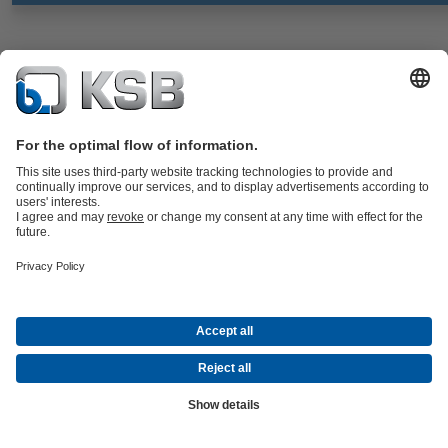
4KBL
สำหรับประเภทซีรีส์ของปั๊ม KWP-Bloc ชั้นเดียว ซีลส่วนประกอบ
บาลานซ์ การออกแบบไดนามิก