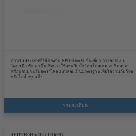
สำหรับประเภทซีรีส์ของปั๊ม RPH ซีลตลับชั้นเดียว การออกแบบ
ไดนามิก พัฒนาขึ้นเพื่อการใช้งานกับน้ำร้อนโดยเฉพาะ ซีลจะมา
พร้อมกับบุชปรับอัตราไหลแบบลอยเป็นมาตรฐานเพื่อใช้งานกับก๊าซ
หรือไอน้ำชุบแข็ง
รายละเอียด
4EDTR6HS/4EDTR6HQ