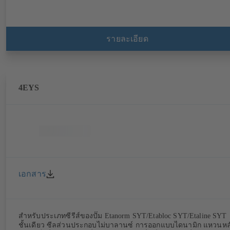
รายละเอียด
4EYS
เอกสาร
สำหรับประเภทซีรีส์ของปั๊ม Etanorm SYT/Etabloc SYT/Etaline SYT
ชั้นเดียว ซีลส่วนประกอบไม่บาลานซ์ การออกแบบไดนามิก แหวนหล