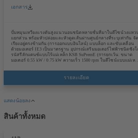
เอกสาร
ปั๊มหมุนเหวี่ยงแรงดันสูงแนวนอนชนิดหลายชั้นที่มาในดีไซน์วงแหว
แยกส่วน พร้อมหัวปล่อยและหัวดูดเส้นผ่านศูนย์กลางที่ระบุเท่ากัน จั
เรียงอยู่ตรงข้ามกัน (การออกแบบอินไลน์) แบบล็อก และขับเคลื่อน
ด้วยมอเตอร์ IE3 เป็นมาตรฐาน อุปกรณ์เสริมมอเตอร์ไฟฟ้าชนิดซิงโ
รนัสรีลักแตนซ์แบบไร้แม่เหล็ก KSB SuPremE (การยกเว้น: ขนาด
มอเตอร์ 0.55 kW / 0.75 kW ความเร็ว 1500 rpm ในดีไซน์แบบแม่เหล
ถาวร) มาพร้อมระดับประสิทธิภาพ IE4/IE5 ถึง IEC TS 60034-30-
2:2016 สำหรับใช้งานกับ KSB PumpDrive 2 หรือ KSB
PumpDrive 2 Eco ควบคุมความเร็วแปรผันโดยไม่มีเซ็นเซอร์ตำแหน่
รายละเอียด
โรเตอร์ จุดยึดมอเตอร์ตามมาตรฐาน EN 50347 ขนาดการห่อหุ้มตา
มาตรฐาน DIN V 42673 (07-2011) มีรุ่นที่สอดคล้องกับข้อกำหนด
ATEX พร้อมจำหน่าย
แสดงน้อยลง
Highlights
สินค้าทั้งหมด