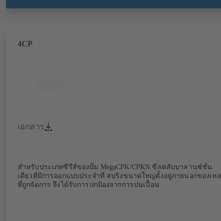
4CP
เอกสาร
สำหรับประเภทซีรีส์ของปั๊ม MegaCPK/CPKN ซีลตลับบาลานซ์ชั้น
เดียวที่มีการออกแบบประจำที่ สปริงขนาดใหญ่ตั้งอยู่ภายนอกของเห
ที่ถูกจัดการ จึงได้รับการปกป้องจากการปนเปื้อน