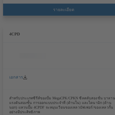
รายละเอียด
4CPD
เอกสาร
สำหรับประเภทซีรีส์ของปั๊ม MegaCPK/CPKN ซีลตลับสองชั้น บาลาน
แรงดันสองชั้น การออกแบบประจำที่ (ด้านใน) และไดนามิก (ด้าน
นอก) แหวนปั๊ม 4CPDF จะหมุนเวียนของเหลวบัฟเฟอร์/ของเหลวกั้น
อย่างมีประสิทธิภาพ