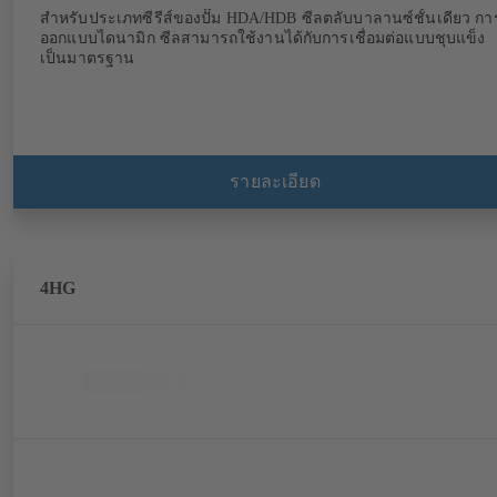
สำหรับประเภทซีรีส์ของปั๊ม HDA/HDB ซีลตลับบาลานซ์ชั้นเดียว กา
ออกแบบไดนามิก ซีลสามารถใช้งานได้กับการเชื่อมต่อแบบชุบแข็ง
เป็นมาตรฐาน
รายละเอียด
4HG