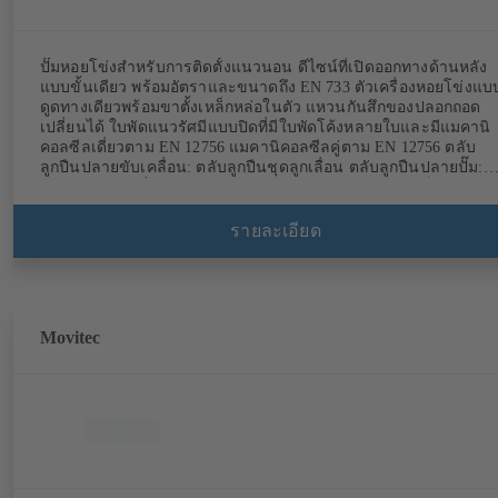
ปั๊มหอยโข่งสำหรับการติดตั้งแนวนอน ดีไซน์ที่เปิดออกทางด้านหลัง
แบบขั้นเดียว พร้อมอัตราและขนาดถึง EN 733 ตัวเครื่องหอยโข่งแบ
ดูดทางเดียวพร้อมขาตั้งเหล็กหล่อในตัว แหวนกันสึกของปลอกถอด
เปลี่ยนได้ ใบพัดแนวรัศมีแบบปิดที่มีใบพัดโค้งหลายใบและมีแมคานิ
คอลซีลเดี่ยวตาม EN 12756 แมคานิคอลซีลคู่ตาม EN 12756 ตลับ
ลูกปืนปลายขับเคลื่อน: ตลับลูกปืนชุดลูกเลื่อน ตลับลูกปืนปลายปั๊ม:
ลูกปืนธรรมดาที่มีมอเตอร์ KSB SuPremE แบบไม่ใช้แม่เหล็ก ระดับ
ประสิทธิภาพ IE4/IE5 (ยกเว้น: ขนาดมอเตอร์ 0.55 kW / 0.75 kW ที่มี
1500 rpm ได้รับการออกแบบให้มีแม่เหล็กถาวร) และระบบควบคุม
รายละเอียด
ความเร็ว PumpDrive มีเวอร์ชันที่ใช้งานร่วมกับ ATEX ได้ให้ใช้ด้วย
Movitec