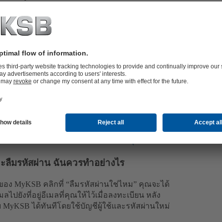
ูลเกี่ยวกับผลิตภัณฑ์ของเคเอสบีแก่ทุกคน เมื่อลง
มที่เป็นประโยชน์ที่จะช่วยให้คุณค้นหาข้อมูลได้
คุณยังได้รับข้อมูลล่าสุดเกี่ยวกับข่าวสารจาก
นับสนุนของเรา
ยินดีให้ความช่วยเหลือแก่คุณ
ได้รับข้อความว่า “การเข้าถึงของคุณถูก
ยเหตุผลด้านความปลอดภัยหากคุณไม่ได้ใช้งานนาน
ทธิ์การเข้าถึงอีกครั้ง
ติดต่อฝ่ายสนับสนุนของเรา
ะลืมรหัสผ่าน ฉันควรทำอย่างไร
บของ MyKSB คลิกที่ “ลืมรหัสผ่านใช่ไหม” คุณจะได้
ไปยังที่อยู่อีเมลที่คุณให้ไว้เมื่อลงทะเบียน หลัง
บ MyKSB ได้ทันทีโดยใช้บัญชีผู้ใช้และรหัสผ่านใหม่