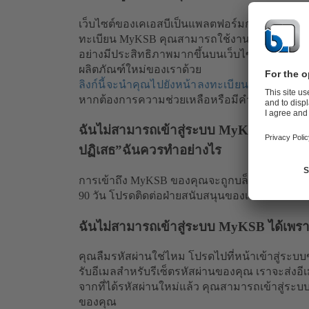
เว็บไซต์ของเคเอสบีเป็นแพลตฟอร์มกลางที่ให้ข้อม
ทะเบียน MyKSB คุณสามารถใช้งานฟังก์ชันเพิ่มเติ
อย่างมีประสิทธิภาพมากขึ้นบนเว็บไซต์ นอกจากนี้ 
ผลิตภัณฑ์ใหม่ของเราด้วย
ลิงก์นี้จะนำคุณไปยังหน้าลงทะเบียน
หากต้องการความช่วยเหลือหรือมีคำถาม
ฝ่ายส
ฉันไม่สามารถเข้าสู่ระบบ MyKSB ได้ และ
ปฏิเสธ”ฉันควรทำอย่างไร
การเข้าถึง MyKSB ของคุณจะถูกบล็อกเนื่องด้ว
90 วัน โปรดติดต่อฝ่ายสนับสนุนของเราเพื่อขอรับสิ
ฉันไม่สามารถเข้าสู่ระบบ MyKSB ได้เพรา
คุณลืมรหัสผ่านใช่ไหม โปรดไปที่หน้าเข้าสู่ระบ
รับอีเมลสำหรับรีเซ็ตรหัสผ่านของคุณ เราจะส่งอีเมล
จากที่ได้รหัสผ่านใหม่แล้ว คุณสามารถเข้าสู่ระบ
ของคุณ