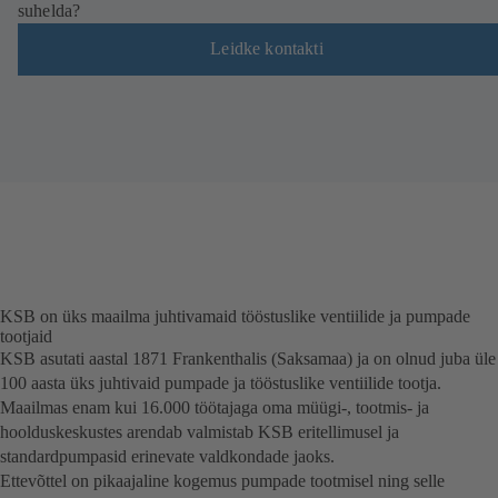
suhelda?
e
s
Leidke kontakti
)
KSB on üks maailma juhtivamaid tööstuslike ventiilide ja pumpade
tootjaid
KSB asutati aastal 1871 Frankenthalis (Saksamaa) ja on olnud juba üle
100 aasta üks juhtivaid pumpade ja tööstuslike ventiilide tootja.
Maailmas enam kui 16.000 töötajaga oma müügi-, tootmis- ja
hoolduskeskustes arendab valmistab KSB eritellimusel ja
standardpumpasid erinevate valdkondade jaoks.
Ettevõttel on pikaajaline kogemus pumpade tootmisel ning selle