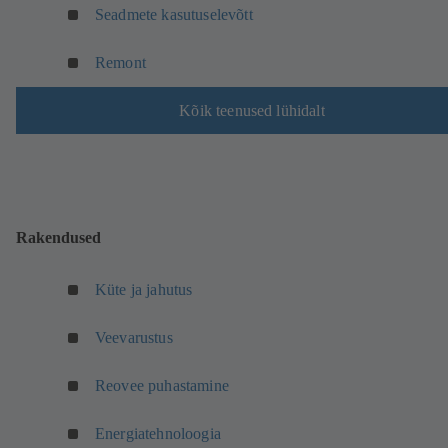
s
Seadmete kasutuselevõtt
h
)
e
s
Remont
)
Kõik teenused lühidalt
Rakendused
Küte ja jahutus
Veevarustus
Reovee puhastamine
Energiatehnoloogia