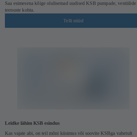
Saa esimesena kõige olulisemad uudised KSB pumpade, ventiilide 
teenuste kohta.
Telli nüüd
(
a
v
a
n
e
b
u
u
e
s
v
a
h
e
l
Leidke lähim KSB esindus
e
Kas vajate abi, on teil mõni küsimus või soovite KSBga vahetult
h