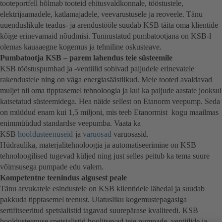
tooteportfell hõlmab tooteid ehitusvaldkonnale, tööstustele,
elektrijaamadele, katlamajadele, veevarustusele ja reoveele. Tänu
uuenduslikule teadus- ja arendustööle suudab KSB täita oma klientide
kõige erinevamaid nõudmisi. Tunnustatud pumbatootjana on KSB-l
olemas kauaaegne kogemus ja tehniline oskusteave.
Pumbatootja KSB – parem lahendus teie süsteemile
KSB tööstuspumbad ja -ventiilid sobivad paljudele erinevatele
rakendustele ning on väga energiasäästlikud. Meie tooted avaldavad
muljet nii oma tipptasemel tehnoloogia ja kui ka paljude aastate jooksul
katsetatud süsteemidega. Hea näide sellest on Etanorm veepump. Seda
on müüdud enam kui 1,5 miljoni, mis teeb Etanormist kogu maailmas
enimmüüdud standardse veepumba. Vaata ka
KSB
hooldusteenuseid
ja
varuosad
varuosasid.
Hüdraulika, materjalitehnoloogia ja automatiseerimine on KSB
tehnoloogilised tugevad küljed ning just selles peitub ka tema suure
võimsusega pumpade edu valem.
Kompetentne teenindus algusest peale
Tänu arvukatele esindustele on KSB klientidele lähedal ja suudab
pakkuda tipptasemel teenust. Ulatusliku kogemustepagasiga
sertifitseeritud spetsialistid tagavad suurepärase kvaliteedi. KSB
hooldusteenuse spetsialistid hoolitsevad teie pumpade, ventiilide ja