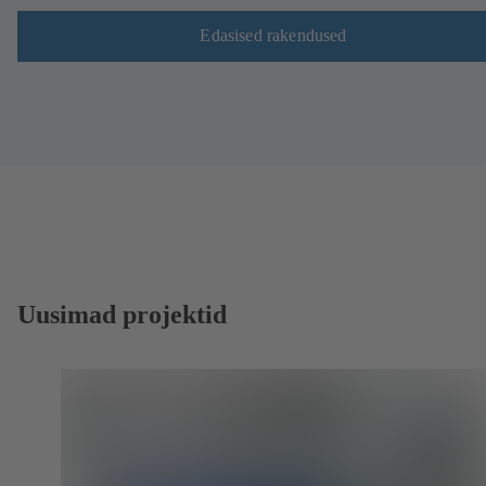
Edasised rakendused
Uusimad projektid