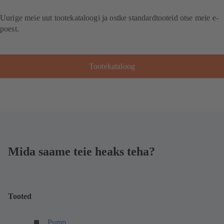
Uurige meie uut tootekataloogi ja ostke standardtooteid otse meie e-
poest.
Tootekataloog
Mida saame teie heaks teha?
Tooted
(
Pump