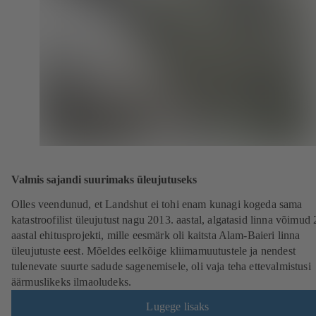
Valmis sajandi suurimaks üleujutuseks
Olles veendunud, et Landshut ei tohi enam kunagi kogeda sama
katastroofilist üleujutust nagu 2013. aastal, algatasid linna võimud
aastal ehitusprojekti, mille eesmärk oli kaitsta Alam-Baieri linna
üleujutuste eest. Mõeldes eelkõige kliimamuutustele ja nendest
tulenevate suurte sadude sagenemisele, oli vaja teha ettevalmistusi
äärmuslikeks ilmaoludeks.
Lugege lisaks