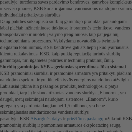
pasaulyje, turėdama savas pardavimo bendroves, gamybos kompleksus
ir serviso įmones, KSB kuria ir gamina įvairiausioms naudojimo sritims
individualiai pritaikytus siurblius.
Daug patirties sukaupusio siurblių gamintojo produktai panaudojami
labai plačiai: inžineriniuose tinkluose ir pramonės technikose, vandens
transportavimo ir nuotekų valymo įrenginiuose, taip pat jėgainių
technologiniams procesams. Vykdydama novatoriškus tyrimus ir
diegdama tobulinimus, KSB bendrovė gali atsiliepti į kuo įvairiausius
klientų reikalavimus. KSB, kaip puikią reputaciją turintis siurblių
gamintojas, turi ilgametės patirties ir techninių praktinių žinių.
Siurblių gamintojas KSB – geriausias sprendimas Jūsų sistemai
KSB pramoniniai siurbliai ir pramoninė armatūra yra pritaikyti plačiam
naudojimo spektrui ir yra itin efektyvūs energijos naudojimo atžvilgiu.
Labiausiai įtikina itin pažangios produktų technologijos, o patys
produktai, tarp jų ir standartizuotas vandens siurblys „Etanorm“, yra
daugelį metų sėkmingai naudojami sistemose. „Etanorm“, kurio
agregatų yra parduota daugiau nei 1,5 milijono, yra bene
sėkmingiausias standartizuotas vandens siurblys
pasaulyje. KSB
Atsarginės dalys
ir
priežiūros paslaugų
užtikrinti KSB
pramoninių siurblių ir pramoninės armatūros eksploatacinę saugą.
Hidraulika, medžiagotyra ir automatizavimas yra tos technologinės