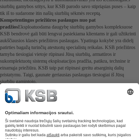
siurblių gamybos sritys, kur KSB parodo savo stipriąsias puses – kaip
tik iš to sudarome itin našių siurblių sėkmės receptą.
Kompetentingos priežiūros paslaugos nuo pat
pradžios
Eksploatuodama daugybę siurblių gamybos kompleksuose
KSB bendrovė gali būti lengvai pasiekiama klientams ir gali užtikrinti
aukščiausios klasės priežiūros paslaugas. Ypatinga kokybė yra didelį
patirties bagažą turinčių atestuotų specialistų reikalas. KSB priežiūros
tarnyba tiesiogiai vietoje rūpinasi Jūsų siurblių, armatūros ir
sukomplektuotų sistemų eksploatacijos pradžia, patikra, technine ir
einamąja priežiūra. KSB taip pat rūpinasi greitu atsarginių dalių
pristatymu. Taigi, gaunate geriausias paslaugas tiesiogiai iš Jūsų
siurblių gamintojo.