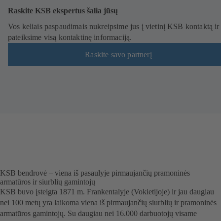
e
Raskite KSB ekspertus šalia jūsų
n
Vos keliais paspaudimais nukreipsime jus į vietinį KSB kontaktą ir
a
pateiksime visą kontaktinę informaciją.
r
š
Raskite savo partnerį
y
k
l
ė
s
l
a
n
g
e
)
KSB bendrovė – viena iš pasaulyje pirmaujančių pramoninės
armatūros ir siurblių gamintojų
KSB buvo įsteigta 1871 m. Frankentalyje (Vokietijoje) ir jau daugiau
nei 100 metų yra laikoma viena iš pirmaujančių siurblių ir pramoninės
armatūros gamintojų. Su daugiau nei 16.000 darbuotojų visame