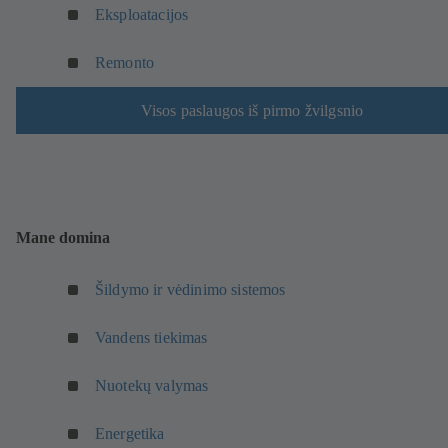
k
š
Eksploatacijos
a
l
y
r
ė
k
š
Remonto
s
l
y
l
ė
k
Visos paslaugos iš pirmo žvilgsnio
a
s
l
n
l
ė
g
a
s
e
n
l
)
g
a
e
Mane domina
n
)
g
e
Šildymo ir vėdinimo sistemos
)
Vandens tiekimas
Nuotekų valymas
Energetika