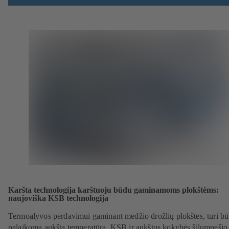
Karšta technologija karštuoju būdu gaminamoms plokštėms:
naujoviška KSB technologija
Termoalyvos perdavimui gaminant medžio drožlių plokštes, turi bū
palaikoma aukšta temperatūra. KSB ir aukštos kokybės šilumnešio