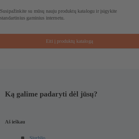
Susipažinkite su mūsų nauju produktų katalogu ir įsigykite
standartinius gaminius internetu.
Eiti į produktų katalogą
Ką galime padaryti dėl jūsų?
Aš ieškau
(
Siurblio