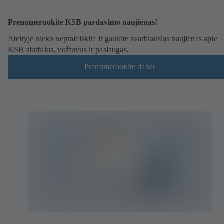
Prenumeruokite KSB pardavimo naujienas!
Ateityje nieko nepraleiskite ir gaukite svarbiausias naujienas apie
KSB siurblius, vožtuvus ir paslaugas.
Prenumeruokite dabar
(
a
t
s
i
d
a
r
o
n
a
u
j
a
m