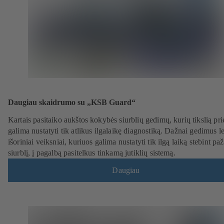
Daugiau skaidrumo su „KSB Guard“
Kartais pasitaiko aukštos kokybės siurblių gedimų, kurių tikslią pri
galima nustatyti tik atlikus ilgalaikę diagnostiką. Dažnai gedimus l
išoriniai veiksniai, kuriuos galima nustatyti tik ilgą laiką stebint paž
siurblį, į pagalbą pasitelkus tinkamą jutiklių sistemą.
Daugiau