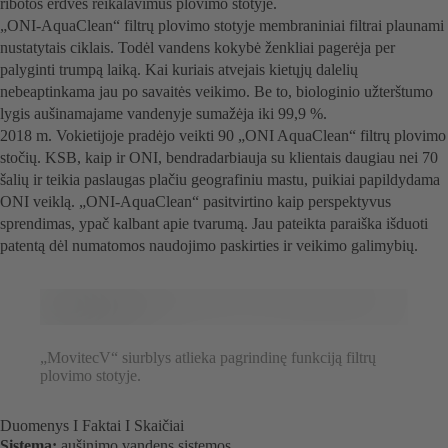
ribotos erdvės reikalavimus plovimo stotyje.
„ONI-AquaClean“ filtrų plovimo stotyje membraniniai filtrai plaunami
nustatytais ciklais. Todėl vandens kokybė ženkliai pagerėja per
palyginti trumpą laiką. Kai kuriais atvejais kietųjų dalelių
nebeaptinkama jau po savaitės veikimo. Be to, biologinio užterštumo
lygis aušinamajame vandenyje sumažėja iki 99,9 %.
2018 m. Vokietijoje pradėjo veikti 90 „ONI AquaClean“ filtrų plovimo
stočių. KSB, kaip ir ONI, bendradarbiauja su klientais daugiau nei 70
šalių ir teikia paslaugas plačiu geografiniu mastu, puikiai papildydama
ONI veiklą. „ONI-AquaClean“ pasitvirtino kaip perspektyvus
sprendimas, ypač kalbant apie tvarumą. Jau pateikta paraiška išduoti
patentą dėl numatomos naudojimo paskirties ir veikimo galimybių.
„MovitecV“ siurblys atlieka pagrindinę funkciją filtrų
plovimo stotyje.
Duomenys I Faktai I Skaičiai
Sistema:
aušinimo vandens sistemos