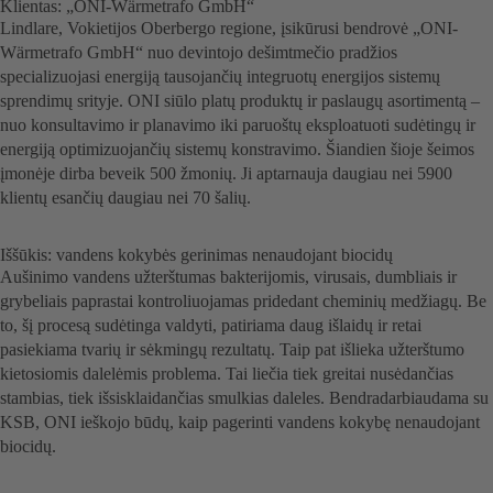
Klientas: „ONI-Wärmetrafo GmbH“
Lindlare, Vokietijos Oberbergo regione, įsikūrusi bendrovė „ONI-
Wärmetrafo GmbH“ nuo devintojo dešimtmečio pradžios
specializuojasi energiją tausojančių integruotų energijos sistemų
sprendimų srityje. ONI siūlo platų produktų ir paslaugų asortimentą –
nuo konsultavimo ir planavimo iki paruoštų eksploatuoti sudėtingų ir
energiją optimizuojančių sistemų konstravimo. Šiandien šioje šeimos
įmonėje dirba beveik 500 žmonių. Ji aptarnauja daugiau nei 5900
klientų esančių daugiau nei 70 šalių.
Iššūkis: vandens kokybės gerinimas nenaudojant biocidų
Aušinimo vandens užterštumas bakterijomis, virusais, dumbliais ir
grybeliais paprastai kontroliuojamas pridedant cheminių medžiagų. Be
to, šį procesą sudėtinga valdyti, patiriama daug išlaidų ir retai
pasiekiama tvarių ir sėkmingų rezultatų. Taip pat išlieka užterštumo
kietosiomis dalelėmis problema. Tai liečia tiek greitai nusėdančias
stambias, tiek išsisklaidančias smulkias daleles. Bendradarbiaudama su
KSB, ONI ieškojo būdų, kaip pagerinti vandens kokybę nenaudojant
biocidų.