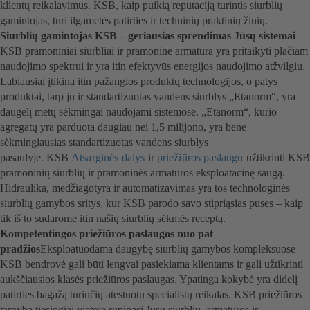
klientų reikalavimus. KSB, kaip puikią reputaciją turintis siurblių
gamintojas, turi ilgametės patirties ir techninių praktinių žinių.
Siurblių gamintojas KSB – geriausias sprendimas Jūsų sistemai
KSB pramoniniai siurbliai ir pramoninė armatūra yra pritaikyti plačiam
naudojimo spektrui ir yra itin efektyvūs energijos naudojimo atžvilgiu.
Labiausiai įtikina itin pažangios produktų technologijos, o patys
produktai, tarp jų ir standartizuotas vandens siurblys „Etanorm“, yra
daugelį metų sėkmingai naudojami sistemose. „Etanorm“, kurio
agregatų yra parduota daugiau nei 1,5 milijono, yra bene
sėkmingiausias standartizuotas vandens siurblys
pasaulyje. KSB
Atsarginės dalys
ir
priežiūros paslaugų
užtikrinti KSB
pramoninių siurblių ir pramoninės armatūros eksploatacinę saugą.
Hidraulika, medžiagotyra ir automatizavimas yra tos technologinės
siurblių gamybos sritys, kur KSB parodo savo stipriąsias puses – kaip
tik iš to sudarome itin našių siurblių sėkmės receptą.
Kompetentingos priežiūros paslaugos nuo pat
pradžios
Eksploatuodama daugybę siurblių gamybos kompleksuose
KSB bendrovė gali būti lengvai pasiekiama klientams ir gali užtikrinti
aukščiausios klasės priežiūros paslaugas. Ypatinga kokybė yra didelį
patirties bagažą turinčių atestuotų specialistų reikalas. KSB priežiūros
tarnyba tiesiogiai vietoje rūpinasi Jūsų siurblių, armatūros ir