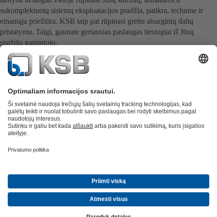
sukomplektuotų sistemų eksploatacijos pradžia, patikra, technine ir
einamąja priežiūra. KSB taip pat rūpinasi greitu atsarginių dalių
pristatymu. Taigi, gaunate geriausias paslaugas tiesiogiai iš Jūsų
siurblių gamintojo.
Atsarginės dalys
Techninės paslaugos
Programinė įranga ir praktinė
patirtis
Nuotekų valymo technika
Hidrotechnika
Pramonės technika
Pastatų
technologijos
Energetika
Bendrovė
Naujienos ir įvykiai
Žiniasklaida
Karjera
Socialiniai tinklai
Kontaktiniai duomenys
© KSB Finland Oy