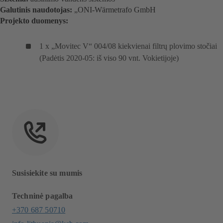
Galutinis naudotojas:
„ONI-Wärmetrafo GmbH
Projekto duomenys:
1 x „Movitec V“ 004/08 kiekvienai filtrų plovimo stočiai
(Padėtis 2020-05: iš viso 90 vnt. Vokietijoje)
Susisiekite su mumis
Techninė pagalba
+370 687 50710