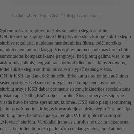
Uždara „ONI-AquaClean“ filtrų plovimo stotis
Sprendimas: filtrų plovimo stotis su aukšto slėgio siurbliu
ONI inžinieriai suprojektavo filtrų plovimo stotį, kurioje aukšto slėgio
siurblys reguliariai nuplauna membraninius filtrus, todėl nereikia
naudoti cheminių medžiagų. Visas plovimo mechanizmas turėjo būti
sumontuotas kompaktiškame įrenginyje, kad jį būtų galima visą (o ne
atskiromis dalimis) lengvai transportuoti klientams į kitus žemynus,
todėl aukšto slėgio siurbliui buvo skirta ypač nedaug vietos.
ONI ir KSB jau daug dešimtmečių dirba kartu pramoninių aušinimo
sistemų srityje. Dėl savo neprilygstamos kompetencijos vandens
siurblių srityje KSB dabar per metus sistemų inžinerijos specialistams
pristato apie 1000 „Eta“ serijos siurblių. Šios partnerystės stiprybė
visada buvo bendras sprendimų kūrimas. KSB siūlo platų asortimentą
įvairaus našumo ir skirtingos konstrukcijos aukšto slėgio “in-line“ tipo
siurblių, todėl bendrovė galėjo įrengti ONI filtrų plovimo stotį su
„Movitec“ siurbliu. Vertikaliai įrengtas siurblys ne tik yra nepaprastai
našus, bet ir dėl itin mažo pado užima nedaug vietos, todėl atitinka