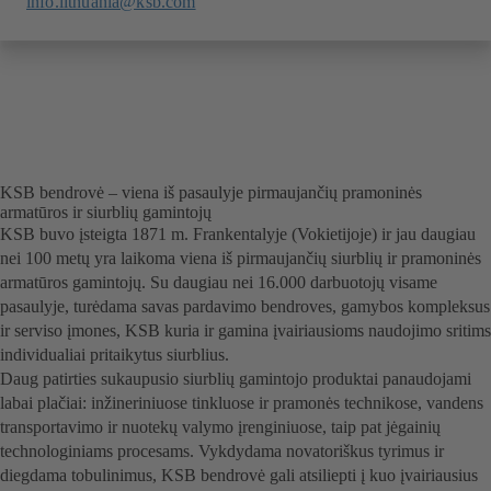
info.lithuania@ksb.com
KSB bendrovė – viena iš pasaulyje pirmaujančių pramoninės
armatūros ir siurblių gamintojų
KSB buvo įsteigta 1871 m. Frankentalyje (Vokietijoje) ir jau daugiau
nei 100 metų yra laikoma viena iš pirmaujančių siurblių ir pramoninės
armatūros gamintojų. Su daugiau nei 16.000 darbuotojų visame
pasaulyje, turėdama savas pardavimo bendroves, gamybos kompleksus
ir serviso įmones, KSB kuria ir gamina įvairiausioms naudojimo sritims
individualiai pritaikytus siurblius.
Daug patirties sukaupusio siurblių gamintojo produktai panaudojami
labai plačiai: inžineriniuose tinkluose ir pramonės technikose, vandens
transportavimo ir nuotekų valymo įrenginiuose, taip pat jėgainių
technologiniams procesams. Vykdydama novatoriškus tyrimus ir
diegdama tobulinimus, KSB bendrovė gali atsiliepti į kuo įvairiausius