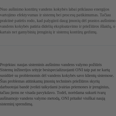
Nuo aušinimo kontūrų vandens kokybės labai priklauso energijos
vartojimo efektyvumas ir sistemų bei procesų patikimumas. Tačiau
praktinė patirtis rodo, kad palyginti daug įmonių dėl prastos aušinimo
vandens kokybės patiria didelių eksploatavimo ir priežiūros išlaidų, o
kartais net gamybinių įrenginių ir sistemų kontūrų gedimų.
Projektas: naujas sisteminis aušinimo vandens valymo požiūris
Sistemų inžinerijos srityje besispecializuojanti ONI taip pat ne kartą
susidūrė su problemomis dėl vandens kokybės savo klientų sistemose.
Šias problemas atitinkamų įmonių techninės priežiūros skyrių
darbuotojai bandė įveikti taikydami įvairias priemones ir įrenginius,
tačiau jiems ne visada pavykdavo. Todėl, norėdama sukurti tvarų
aušinamojo vandens valymo metodą, ONI pritaikė visiškai naują
sisteminį sprendimą.