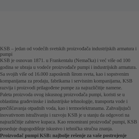
KSB – jedan od vodećih svetskih proizvođača industrijskih armatura i
pumpi
KSB je osnovan 1871. u Frankentalu (Nemačka) i već više od 100
godina se ubraja u vodeće proizvođače pumpi i industrijskih armatura.
Sa svojih više od 16.000 zaposlenih širom sveta, kao i sopstvenim
kompanijama za prodaju, fabrikama i servisnim kompanijama, KSB
razvija i proizvodi prilagođene pumpe za najrazličitije namene.
Paleta proizvoda ovog iskusnog proizvođača pumpi, koristi se u
oblastima građevinske i industrijske tehnologije, transporta vode i
prečišćavanja otpadnih voda, kao i termoelektranama. Zahvaljujući
inovativnom istraživanju i razvoju KSB je u stanju da odgovori na
najrazličitije zahteve kupaca. Kao renomirani proizvođač pumpi, KSB
poseduje dugogodišnje iskustvo i tehnička stručna znanja.
Proizvođač pumpi KSB: najbolje rešenje za vaše postrojenje