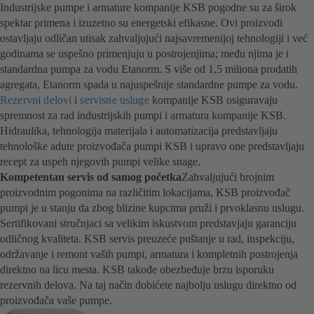
Industrijske pumpe i armature kompanije KSB pogodne su za širok
spektar primena i izuzetno su energetski efikasne. Ovi proizvodi
ostavljaju odličan utisak zahvaljujući najsavremenijoj tehnologiji i već
godinama se uspešno primenjuju u postrojenjima; među njima je i
standardna pumpa za vodu Etanorm. S više od 1,5 miliona prodatih
agregata, Etanorm spada u najuspešnije standardne pumpe za vodu.
Rezervni delovi
i
servisne usluge
kompanije KSB osiguravaju
spremnost za rad industrijskih pumpi i armatura kompanije KSB.
Hidraulika, tehnologija materijala i automatizacija predstavljaju
tehnološke adute proizvođača pumpi KSB i upravo one predstavljaju
recept za uspeh njegovih pumpi velike snage.
Kompetentan servis od samog početka
Zahvaljujući brojnim
proizvodnim pogonima na različitim lokacijama, KSB proizvođač
pumpi je u stanju da zbog blizine kupcima pruži i prvoklasnu uslugu.
Sertifikovani stručnjaci sa velikim iskustvom predstavjaju garanciju
odličnog kvaliteta. KSB servis preuzeće puštanje u rad, inspekciju,
održavanje i remont vaših pumpi, armatura i kompletnih postrojenja
direktno na licu mesta. KSB takođe obezbeđuje brzu isporuku
rezervnih delova. Na taj način dobićete najbolju uslugu direktno od
proizvođača vaše pumpe.