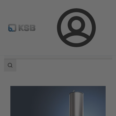
Konfiguriši proizvod
Standardna pretraga rezervnih delov
Prijava
Područje
pretrage
Područje
pretrage