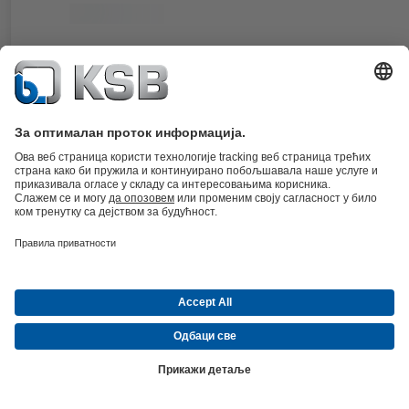
Dokumenti
Za seriju pumpi KWP. Zaptivka s ketridžem s dvostrukim dejstvom i
dvostrukim rasterećenjem od pritiska, stacionarna konstrukcija.
Detalji
4KST