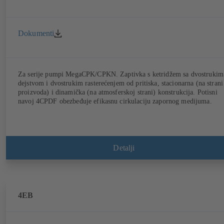
Dokumenti
Za serije pumpi MegaCPK/CPKN. Zaptivka s ketridžem sa dvostrukim
dejstvom i dvostrukim rasterećenjem od pritiska, stacionarna (na strani
proizvoda) i dinamička (na atmosferskoj strani) konstrukcija. Potisni
navoj 4CPDF obezbeđuje efikasnu cirkulaciju zapornog medijuma.
Detalji
4EB