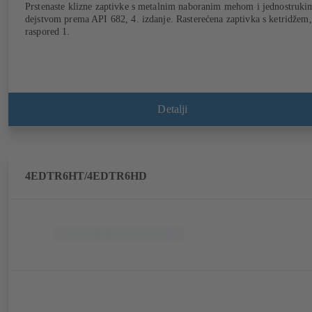
Prstenaste klizne zaptivke s metalnim naboranim mehom i jednostruki
dejstvom prema API 682, 4. izdanje. Rasterećena zaptivka s ketridžem,
raspored 1.
Detalji
4EDTR6HT/4EDTR6HD