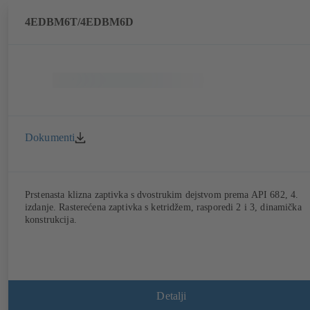
4EDBM6T/4EDBM6D
Dokumenti
Prstenasta klizna zaptivka s dvostrukim dejstvom prema API 682, 4.
izdanje. Rasterećena zaptivka s ketridžem, rasporedi 2 i 3, dinamička
konstrukcija.
Detalji