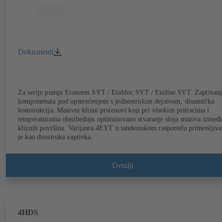
Dokumenti
Za serije pumpi Etanorm SYT / Etabloc SYT / Etaline SYT. Zaptivan
komponenata pod opterećenjem s jednostrukim dejstvom, dinamička
konstrukcija. Masivni klizni prstenovi koji pri visokim pritiscima i
temperaturama obezbeđuju optimizovano stvaranje sloja maziva izmeđ
kliznih površina. Varijanta 4EYT u tandemskom rasporedu primenljiva
je kao dvostruka zaptivka.
Detalji
4HDS