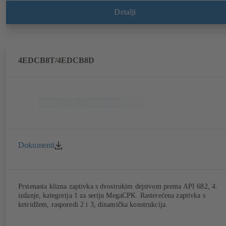
Detalji
4EDCB8T/4EDCB8D
Dokumenti
Prstenasta klizna zaptivka s dvostrukim dejstvom prema API 682, 4.
izdanje, kategorija 1 za seriju MegaCPK. Rasterećena zaptivka s
ketridžem, rasporedi 2 i 3, dinamička konstrukcija.