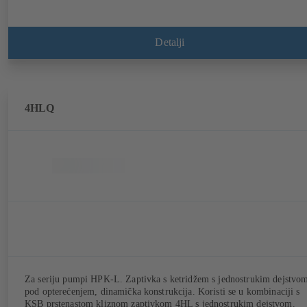
Detalji
4HLQ
Za seriju pumpi HPK-L. Zaptivka s ketridžem s jednostrukim dejstvo
pod opterećenjem, dinamička konstrukcija. Koristi se u kombinaciji s
KSB prstenastom kliznom zaptivkom 4HL s jednostrukim dejstvom.