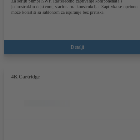
Za seriju pumpi KWP. Rasterećeno zaptivanje komponenata s
jednostrukim dejstvom, stacionarna konstrukcija. Zaptivka se opciono
može koristiti sa šablonom za ispiranje bez pritiska.
Detalji
4K Cartridge