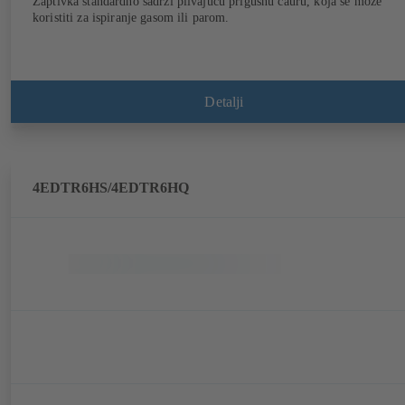
Zaptivka standardno sadrži plivajuću prigušnu čauru, koja se može
koristiti za ispiranje gasom ili parom.
Detalji
4EDTR6HS/4EDTR6HQ