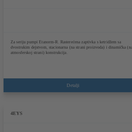
Za seriju pumpi Etanorm-R. Rasterećena zaptivka s ketridžem sa
dvostrukim dejstvom, stacionarna (na strani proizvoda) i dinamička (n
atmosferskoj strani) konstrukcija.
Detalji
4EYS