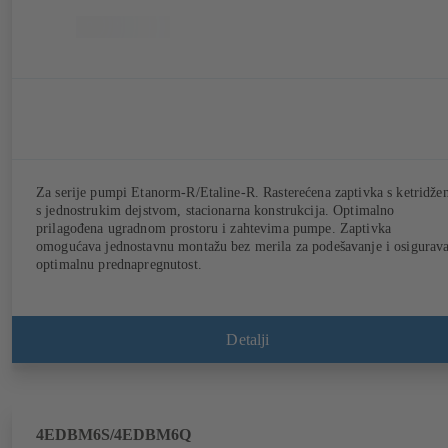
Za serije pumpi Etanorm-R/Etaline-R. Rasterećena zaptivka s ketridže
s jednostrukim dejstvom, stacionarna konstrukcija. Optimalno
prilagođena ugradnom prostoru i zahtevima pumpe. Zaptivka
omogućava jednostavnu montažu bez merila za podešavanje i osigurav
optimalnu prednapregnutost.
Detalji
4EDBM6S/4EDBM6Q