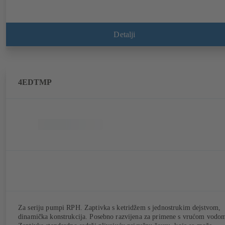
Detalji
4EDTMP
Za seriju pumpi RPH. Zaptivka s ketridžem s jednostrukim dejstvom,
dinamička konstrukcija. Posebno razvijena za primene s vrućom vodo