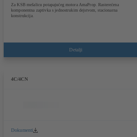
Za KSB mešalicu potapajućeg motora AmaProp. Rasterećena
komponentna zaptivka s jednostrukim dejstvom, stacionarna
konstrukcija.
Detalji
4C/4CN
Dokumenti