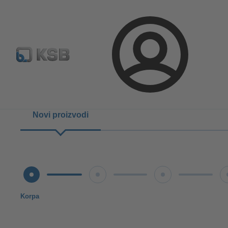
Konfiguriši proizvod
Standardna pretraga rezervnih delov
Prijava
Novi proizvodi
Korpa
Uslovi isporuke
Provera