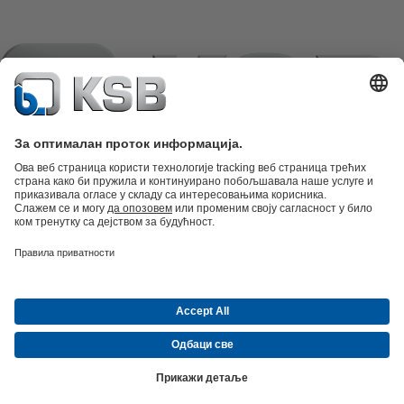
Katalog proizvoda
Rezervni delovi
Tehničke usluge
Korpa
Softver i
stručna znanja
Tehnologija otpadnih voda
Tehnologija vode
Industrijska
tehnika
Građevinarstvo
Energetika
Kompanija
Događaji
Mediji
Career opportunities at KSB
Društveni
mediji
Kontakt
© KSB pumpe i armature d.o.o.
Zaštita podataka
Odricanje odgovornosti
Impresum
Privatnost i zaštita