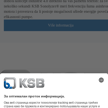
donosi koncept Industrie 4.0 direktno na vaš pametni telefon: za s
nekoliko sekundi KSB Sonolyzer® meri frekvenciju šuma asinhro
motora i proverava da li postoje mogućnosti uštede energije poveć
efikasnosti pumpe.
Više informacija