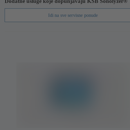
Dodatne usluge koje dopunjavaju KSB Sonolyzer®
Idi na sve servisne ponude