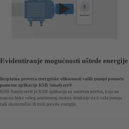
Evidentiranje mogućnosti uštede energije
Besplatna provera energetske efikasnosti vaših pumpi pomoću
pametne aplikacije KSB Sonolyzer®
KSB Sonolyzer® je KSB aplikacija za pametan telefon, koja na
osnovu buke vašeg asinhronog motora detektuje da li vaša pumpa
radi ekonomično ili troši previše energije.