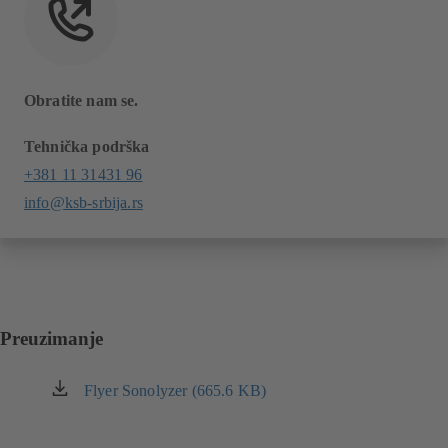
Obratite nam se.
Tehnička podrška
+381 11 31431 96
info@ksb-srbija.rs
Preuzimanje
Flyer Sonolyzer (665.6 KB)
(otvara
se
u