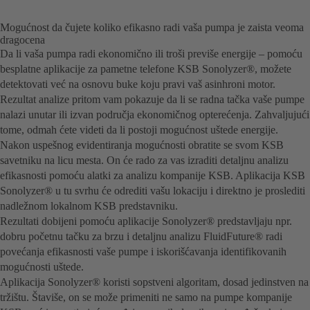
Mogućnost da čujete koliko efikasno radi vaša pumpa je zaista veoma
dragocena
Da li vaša pumpa radi ekonomično ili troši previše energije – pomoću
besplatne aplikacije za pametne telefone KSB Sonolyzer®, možete
detektovati već na osnovu buke koju pravi vaš asinhroni motor.
Rezultat analize pritom vam pokazuje da li se radna tačka vaše pumpe
nalazi unutar ili izvan područja ekonomičnog opterećenja. Zahvaljujući
tome, odmah ćete videti da li postoji mogućnost uštede energije.
Nakon uspešnog evidentiranja mogućnosti obratite se svom KSB
savetniku na licu mesta. On će rado za vas izraditi detaljnu analizu
efikasnosti pomoću alatki za analizu kompanije KSB. Aplikacija KSB
Sonolyzer® u tu svrhu će odrediti vašu lokaciju i direktno je proslediti
nadležnom lokalnom KSB predstavniku.
Rezultati dobijeni pomoću aplikacije Sonolyzer® predstavljaju npr.
dobru početnu tačku za brzu i detaljnu analizu FluidFuture® radi
povećanja efikasnosti vaše pumpe i iskorišćavanja identifikovanih
mogućnosti uštede.
Aplikacija Sonolyzer® koristi sopstveni algoritam, dosad jedinstven na
tržištu. Štaviše, on se može primeniti ne samo na pumpe kompanije