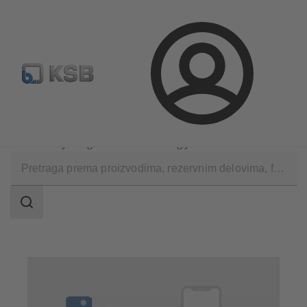
Konfiguriši proizvod
Standardna pretraga rezervnih delov
Prijava
Tehničke usluge
Konsalting i analiza
Evidentiranje mogućnosti uštede energije
Područje
pretrage
Područje
pretrage