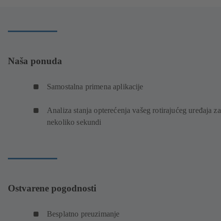
novom
prozoru)
Naša ponuda
Samostalna primena aplikacije
Analiza stanja opterećenja vašeg rotirajućeg uređaja za
nekoliko sekundi
Ostvarene pogodnosti
Besplatno preuzimanje