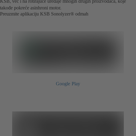
KSB, već i na rotirajuće uređaje mnogih drugih proizvođača, koje
takođe pokreće asinhroni motor.
Preuzmite aplikaciju KSB Sonolyzer® odmah
Google Play