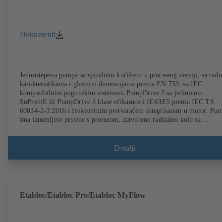
Dokumenti
Jednostepena pumpa sa spiralnim kućištem u procesnoj verziji, sa rad
karakteristikama i glavnim dimenzijama prema EN 733, sa IEC
kompatibilnim pogonskim sistemom PumpDrive 2 sa jedinicom
SuPremE ili PumpDrive 3 klase efikasnosti IE4/IE5 prema IEC TS
60034-2-3:2016 i frekventnim pretvaračem integrisanim u motor. Pu
ima izmenljive prstene s prorezom, zatvoreno radijalno kolo sa
prostorno zakrivljenim lopaticama, jednostrukim i duplim prstenastim
kliznim zaptivkama prema EN 12756, vratilom u oblasti zaptivača
vratila sa izmenljivom čaurom vratila. Procesni dizajn omogućava
Detalji
demontažu spojnice, nosača ležaja i radnog kola bez potrebe da se
kućište pumpe odvoji od cevovoda. Tačke fiksiranja u skladu sa
IEC 60072, dimenzije kućišta prema DIN V 42673 (07-2011). Dostup
je ATEX varijanta. Daleko ispred zahteva po pitanju efikasnosti iz
direktive ErP.
Etabloc/Etabloc Pro/Etabloc MyFlow