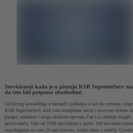
Servisiranje kada je u pitanju KSB SupremeServ zn
da ćete biti potpuno obezbeđeni
Od ličnog konsaltinga o montaži i puštanju u rad do remonta i popr
KSB SupremeServ nudi vam kompletan servis i rezervne delove z
pumpe, armature i drugu dodatnu opremu, čak i za uređaje drugih
proizvođača. Više od 3500 specijalista u preko 190 servisnih centa
raspolaganju su vam 24 sata dnevno, sedam dana u nedelji. Usreds