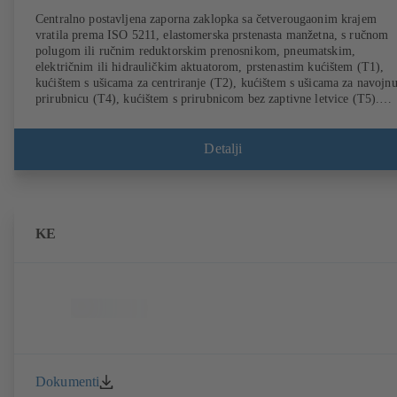
Centralno postavljena zaporna zaklopka sa četverougaonim krajem
vratila prema ISO 5211, elastomerska prstenasta manžetna, s ručnom
polugom ili ručnim reduktorskim prenosnikom, pneumatskim,
električnim ili hidrauličkim aktuatorom, prstenastim kućištem (T1),
kućištem s ušicama za centriranje (T2), kućištem s ušicama za navojn
prirubnicu (T4), kućištem s prirubnicom bez zaptivne letvice (T5).
Tipovi kućišta T2 i T4 omogućavaju jednostrano postavljanje prirubni
i ugradnju u svojstvu završne armature s kontraprirubnicom. Priključc
prema EN, ASME i JIS.
Detalji
KE
Dokumenti