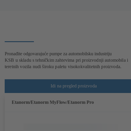
Pronađite odgovarajuće pumpe za automobilsku industriju
KSB u skladu s tehničkim zahtevima pri proizvodnji automobila i
teretnih vozila nudi široku paletu visokokvalitetnih proizvoda.
Idi na pregled proizvoda
Etanorm/Etanorm MyFlow/Etanorm Pro