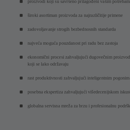
proizvodi koji su savršeno prilagođeni vašim potreba
široki asortiman proizvoda za najrazličitije primene
zadovoljavanje strogih bezbednosnih standarda
najveća moguća pouzdanost pri radu bez zastoja
ekonomični procesi zahvaljujući dugovečnim proizvo
koji se lako održavaju
rast produktivnosti zahvaljujući inteligentnim pogonim
posebna ekspertiza zahvaljujući višedecenijskom iskus
globalna servisna mreža za brzu i profesionalnu podrš