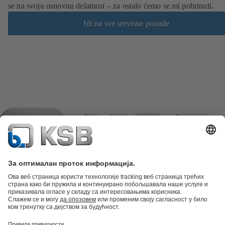
se na svoju osnovnu delatnost – za ostalo ćemo se mi pobrinuti.
Idi na sve servisne ponude
Katalog proizvoda
Rezervni delovi
Tehničke usluge
Korpa
Softver i
stručna znanja