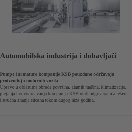
Automobilska industrija i dobavljači
Pumpe i armature kompanije KSB pouzdano održavaju
proizvodnju motornih vozila
Upravo u oblastima obrade površina, alatnih mašina, klimatizacije,
grejanja i odvodnjavanja kompanija KSB nudi odgovarajuća rešenja
i stručna znanja sticana tokom dugog niza godina.