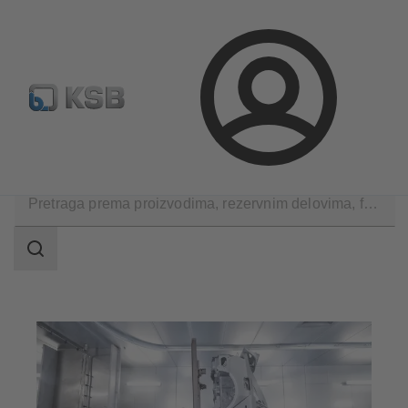
Konfiguriši proizvod
Standardna pretraga rezervnih delov
Prijava
Primene
Industrijska tehnika
Automobilska industrija
Područje
pretrage
Područje
pretrage