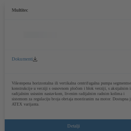
Multitec
Dokumenti
Višestepena horizontalna ili vertikalna centrifugalna pumpa segmentne
konstrukcije u verziji s osnovnom pločom i blok verziji, s aksijalnim i
radijalnim usisnim nastavkom, livenim radijalnim radnim kolima i
sistemom za regulaciju broja obrtaja montiranim na motor. Dostupna j
ATEX varijanta.
Detalji