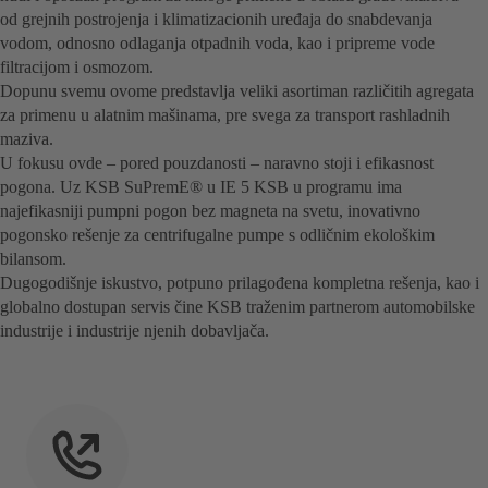
od grejnih postrojenja i klimatizacionih uređaja do snabdevanja
vodom, odnosno odlaganja otpadnih voda, kao i pripreme vode
filtracijom i osmozom.
Dopunu svemu ovome predstavlja veliki asortiman različitih agregata
za primenu u alatnim mašinama, pre svega za transport rashladnih
maziva.
U fokusu ovde – pored pouzdanosti – naravno stoji i efikasnost
pogona. Uz KSB SuPremE® u IE 5 KSB u programu ima
najefikasniji pumpni pogon bez magneta na svetu, inovativno
pogonsko rešenje za centrifugalne pumpe s odličnim ekološkim
bilansom.
Dugogodišnje iskustvo, potpuno prilagođena kompletna rešenja, kao i
globalno dostupan servis čine KSB traženim partnerom automobilske
industrije i industrije njenih dobavljača.