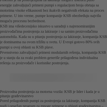
energije zahvaljujući primeni pumpi s regulacijom broja obrtaja sa
motorima visoke efikasnosti bez ikakvih negativnih efekata na proces
primene. U isto vreme, pumpe kompanije KSB obezbeđuju najvišu
moguću procesnu bezbednost.
KSB ima višedecenijsko iskustvo u saradnji s najrenomiranijim
proizvođačima postrojenja za lakiranje i sa samim proizvođačima
automobila. Kada su u pitanju postrojenja za lakiranje, kompanija KSB
je dominantna na ovom tržištu u svetu. U Evropi gotovo 80% svih
pumpi u ovoj oblasti su KSB plave.
Prvenstveno zahvaljujući primeni modularnih rešenja, kompanija KSB
je u stanju da za svaki problem generiše prilagođena individualna
rešenja za proizvođače i korisnike postrojenja.
Proizvodna postrojenja za motorna vozila: KSB je lider i kada je u
pitanju građevinarstvo
Pored prilagođenih pumpi za postrojenja za lakiranje, kompanija KSB
nudi i opsežan program za mnoge primene u oblasti građevinarstva –