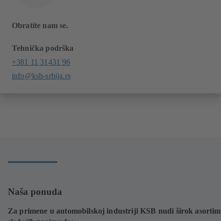
Obratite nam se.
Tehnička podrška
+381 11 31431 96
info@ksb-srbija.rs
Naša ponuda
Za primene u automobilskoj industriji KSB nudi širok asorti