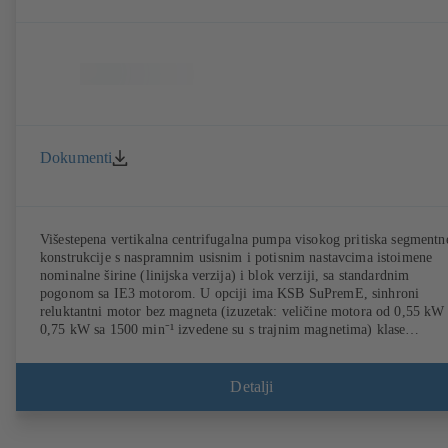
Dokumenti
Višestepena vertikalna centrifugalna pumpa visokog pritiska segmentn
konstrukcije s naspramnim usisnim i potisnim nastavcima istoimene
nominalne širine (linijska verzija) i blok verziji, sa standardnim
pogonom sa IE3 motorom. U opciji ima KSB SuPremE, sinhroni
reluktantni motor bez magneta (izuzetak: veličine motora od 0,55 kW 
0,75 kW sa 1500 min⁻¹ izvedene su s trajnim magnetima) klase
efikasnosti IE4/IE5 prema IEC TS 60034-30-2:2016, za rad sa siste
za regulaciju broja obrtaja tipa KSB PumpDrive 2 ili
KSB PumpDrive 2 Eco bez davača položaja rotora. Tačke fiksiranja u
Detalji
skladu sa EN 50347, dimenzije kućišta prema DIN V 42673 (07-2011)
Dostupna je ATEX varijanta.