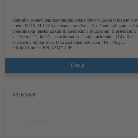
Centralno postavljena zaporna zaklopka s četvorougaonim krajem vrat
prema ISO 5211 i PFA prstenasta manžetna. S ručnom polugom, ručn
prenosnikom, pneumatskim ili električnim aktuatorom. S prstenastim
kućištem (T1), kućištem s ušicama za navojnu prirubnicu (T4) ili s
kućištem u obliku slova U sa zaptivnom letvicom (T6). Mogući
priključci prema EN, ASME i JIS.
Detalji
SISTO-KB