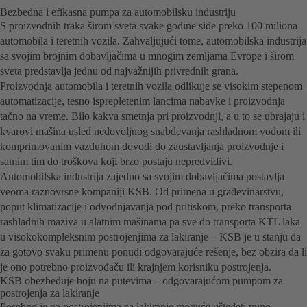
Bezbedna i efikasna pumpa za automobilsku industriju
S proizvodnih traka širom sveta svake godine siđe preko 100 miliona
automobila i teretnih vozila. Zahvaljujući tome, automobilska industrija
sa svojim brojnim dobavljačima u mnogim zemljama Evrope i širom
sveta predstavlja jednu od najvažnijih privrednih grana.
Proizvodnja automobila i teretnih vozila odlikuje se visokim stepenom
automatizacije, tesno isprepletenim lancima nabavke i proizvodnja
tačno na vreme. Bilo kakva smetnja pri proizvodnji, a u to se ubrajaju i
kvarovi mašina usled nedovoljnog snabdevanja rashladnom vodom ili
komprimovanim vazduhom dovodi do zaustavljanja proizvodnje i
samim tim do troškova koji brzo postaju nepredvidivi.
Automobilska industrija zajedno sa svojim dobavljačima postavlja
veoma raznovrsne kompaniji KSB. Od primena u građevinarstvu,
poput klimatizacije i odvodnjavanja pod pritiskom, preko transporta
rashladnih maziva u alatnim mašinama pa sve do transporta KTL laka
u visokokompleksnim postrojenjima za lakiranje – KSB je u stanju da
za gotovo svaku primenu ponudi odgovarajuće rešenje, bez obzira da li
je ono potrebno proizvođaču ili krajnjem korisniku postrojenja.
KSB obezbeđuje boju na putevima – odgovarajućom pumpom za
postrojenja za lakiranje
Posebno je na postrojenjima za lakiranje moguće uštedeti puno