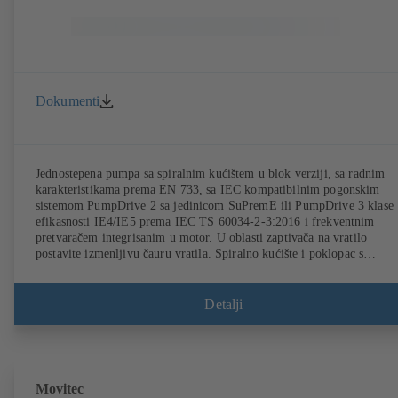
Dokumenti
Jednostepena pumpa sa spiralnim kućištem u blok verziji, sa radnim
karakteristikama prema EN 733, sa IEC kompatibilnim pogonskim
sistemom PumpDrive 2 sa jedinicom SuPremE ili PumpDrive 3 klase
efikasnosti IE4/IE5 prema IEC TS 60034-2-3:2016 i frekventnim
pretvaračem integrisanim u motor. U oblasti zaptivača na vratilo
postavite izmenljivu čauru vratila. Spiralno kućište i poklopac s
izmenljivim prstenovima s prorezom. Spiralno kućište s izlivenim
nožicama pumpe kod verzija B, C i S. Tačke fiksiranja u skladu sa
IEC 60072, dimenzije kućišta prema DIN V 42673 (07-2011). Dostup
Detalji
je ATEX varijanta. Daleko ispred zahteva po pitanju efikasnosti iz
direktive ErP.
Movitec