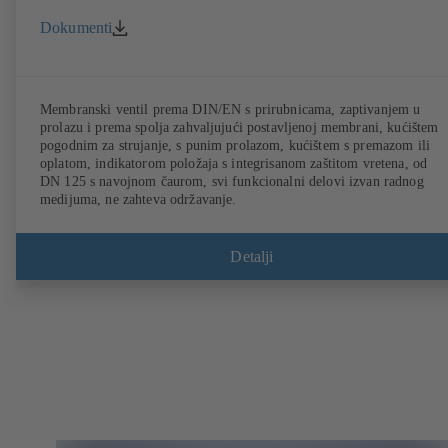
Dokumenti
Membranski ventil prema DIN/EN s prirubnicama, zaptivanjem u
prolazu i prema spolja zahvaljujući postavljenoj membrani, kućištem
pogodnim za strujanje, s punim prolazom, kućištem s premazom ili
oplatom, indikatorom položaja s integrisanom zaštitom vretena, od
DN 125 s navojnom čaurom, svi funkcionalni delovi izvan radnog
medijuma, ne zahteva održavanje.
Detalji