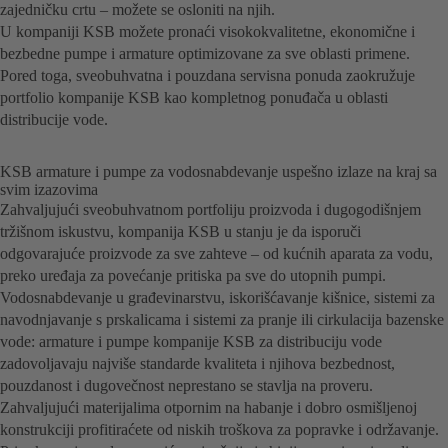
zajedničku crtu – možete se osloniti na njih.
U kompaniji KSB možete pronaći visokokvalitetne, ekonomične i
bezbedne pumpe i armature optimizovane za sve oblasti primene.
Pored toga, sveobuhvatna i pouzdana servisna ponuda zaokružuje
portfolio kompanije KSB kao kompletnog ponuđača u oblasti
distribucije vode.
KSB armature i pumpe za vodosnabdevanje uspešno izlaze na kraj sa
svim izazovima
Zahvaljujući sveobuhvatnom portfoliju proizvoda i dugogodišnjem
tržišnom iskustvu, kompanija KSB u stanju je da isporuči
odgovarajuće proizvode za sve zahteve – od kućnih aparata za vodu,
preko uređaja za povećanje pritiska pa sve do utopnih pumpi.
Vodosnabdevanje u građevinarstvu, iskorišćavanje kišnice, sistemi za
navodnjavanje s prskalicama i sistemi za pranje ili cirkulacija bazenske
vode: armature i pumpe kompanije KSB za distribuciju vode
zadovoljavaju najviše standarde kvaliteta i njihova bezbednost,
pouzdanost i dugovečnost neprestano se stavlja na proveru.
Zahvaljujući materijalima otpornim na habanje i dobro osmišljenoj
konstrukciji profitiraćete od niskih troškova za popravke i održavanje.