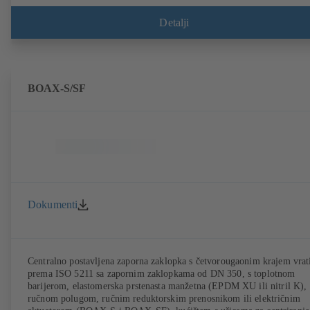
održavanje.
Detalji
BOAX-S/SF
Dokumenti
Centralno postavljena zaporna zaklopka s četvorougaonim krajem vrat
prema ISO 5211 sa zapornim zaklopkama od DN 350, s toplotnom
barijerom, elastomerska prstenasta manžetna (EPDM XU ili nitril K), 
ručnom polugom, ručnim reduktorskim prenosnikom ili električnim