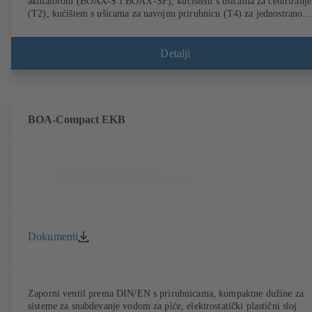
aktuatorom (BOAX-S i BOAX-SF), kućištem s ušicama za centriranje
(T2), kućištem s ušicama za navojnu prirubnicu (T4) za jednostrano
postavljanje prirubnice i ugradnju u svojstvu završne armature,
sklapajući disk od nerđajućeg čelika 1.4308, priključci prema EN.
Detalji
BOA-Compact EKB
Dokumenti
Zaporni ventil prema DIN/EN s prirubnicama, kompaktne dužine za
sisteme za snabdevanje vodom za piće, elektrostatički plastični sloj