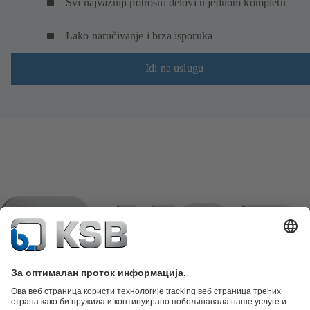
Svi najvažniji potrošni delovi u jednom kompletu
Lako naručivanje i brza isporuka
Idi na uslugu