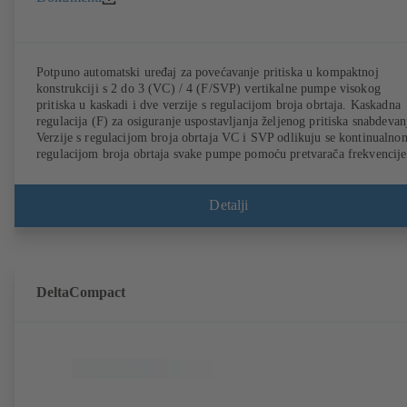
Potpuno automatski uređaj za povećavanje pritiska u kompaktnoj
konstrukciji s 2 do 3 (VC) / 4 (F/SVP) vertikalne pumpe visokog
pritiska u kaskadi i dve verzije s regulacijom broja obrtaja. Kaskadna
regulacija (F) za osiguranje uspostavljanja željenog pritiska snabdevan
Verzije s regulacijom broja obrtaja VC i SVP odlikuju se kontinualno
regulacijom broja obrtaja svake pumpe pomoću pretvarača frekvencije
razvodnom ormaru (VC) ili pomoću sistema za regulaciju broja obrtaj
PumpDrive i motora KSB SuPremE (SVP) za potpuno elektronsku
regulaciju neophodnog pritiska snabdevanja. Automatizacija sa jedini
Detalji
KSB BoosterCommand Pro.
DeltaCompact