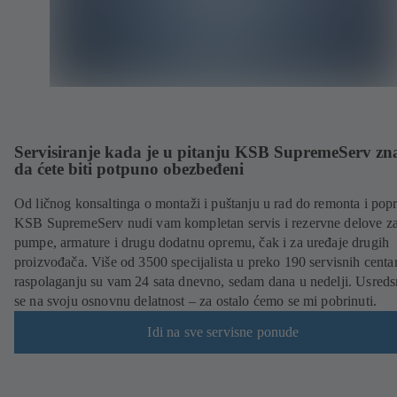
Servisiranje kada je u pitanju KSB SupremeServ zn
da ćete biti potpuno obezbeđeni
Od ličnog konsaltinga o montaži i puštanju u rad do remonta i popr
KSB SupremeServ nudi vam kompletan servis i rezervne delove z
pumpe, armature i drugu dodatnu opremu, čak i za uređaje drugih
proizvođača. Više od 3500 specijalista u preko 190 servisnih centa
raspolaganju su vam 24 sata dnevno, sedam dana u nedelji. Usreds
se na svoju osnovnu delatnost – za ostalo ćemo se mi pobrinuti.
Idi na sve servisne ponude