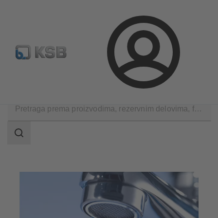
Konfiguriši proizvod
Standardna pretraga rezervnih delov
Prijava
Primene
Tehnika u zgradama
Snabdevanje vodom
Područje
pretrage
Područje
pretrage