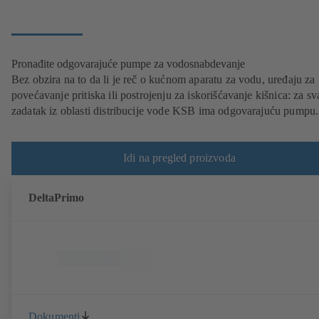
Pronađite odgovarajuće pumpe za vodosnabdevanje
Bez obzira na to da li je reč o kućnom aparatu za vodu, uređaju za
povećavanje pritiska ili postrojenju za iskorišćavanje kišnica: za sv
zadatak iz oblasti distribucije vode KSB ima odgovarajuću pumpu.
Idi na pregled proizvoda
DeltaPrimo
Dokumenti