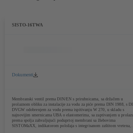
SISTO-16TWA
Dokumenti
Membranski ventil prema DIN/EN s prirubnicama, sa držačem u
prolaznom obliku za instalacije za vodu za piće prema DIN 1988, s D
DVGW odobrenjem za vodu prema ispitivanju W 270, u skladu s
najnovijim smernicama UBA o elastomerima, sa zaptivanjem u prolazu
prema spolja zahvaljujući poduprtoj membrani sa žlebovima
SISTOMaXX, indikatorom položaja s integrisanom zaštitom vretena,
svim funkcionalnim delovima izvan radnog medijuma, ne zahteva