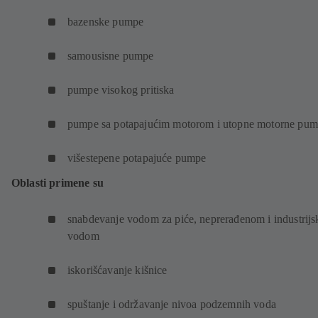
bazenske pumpe
samousisne pumpe
pumpe visokog pritiska
pumpe sa potapajućim motorom i utopne motorne pu
višestepene potapajuće pumpe
Oblasti primene su
snabdevanje vodom za piće, neprerađenom i industrij
vodom
iskorišćavanje kišnice
spuštanje i održavanje nivoa podzemnih voda