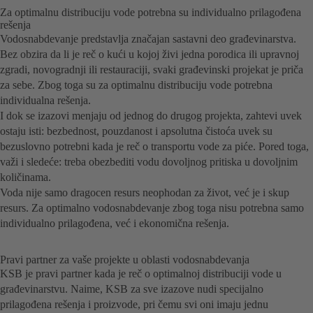
Za optimalnu distribuciju vode potrebna su individualno prilagođena
rešenja
Vodosnabdevanje predstavlja značajan sastavni deo građevinarstva.
Bez obzira da li je reč o kući u kojoj živi jedna porodica ili upravnoj
zgradi, novogradnji ili restauraciji, svaki građevinski projekat je priča
za sebe. Zbog toga su za optimalnu distribuciju vode potrebna
individualna rešenja.
I dok se izazovi menjaju od jednog do drugog projekta, zahtevi uvek
ostaju isti: bezbednost, pouzdanost i apsolutna čistoća uvek su
bezuslovno potrebni kada je reč o transportu vode za piće. Pored toga,
važi i sledeće: treba obezbediti vodu dovoljnog pritiska u dovoljnim
količinama.
Voda nije samo dragocen resurs neophodan za život, već je i skup
resurs. Za optimalno vodosnabdevanje zbog toga nisu potrebna samo
individualno prilagođena, već i ekonomična rešenja.
Pravi partner za vaše projekte u oblasti vodosnabdevanja
KSB je pravi partner kada je reč o optimalnoj distribuciji vode u
građevinarstvu. Naime, KSB za sve izazove nudi specijalno
prilagođena rešenja i proizvode, pri čemu svi oni imaju jednu