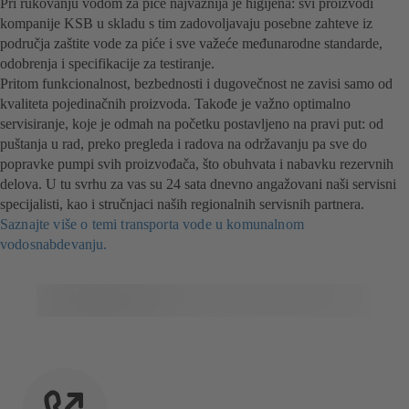
Pri rukovanju vodom za piće najvažnija je higijena: svi proizvodi
kompanije KSB u skladu s tim zadovoljavaju posebne zahteve iz
područja zaštite vode za piće i sve važeće međunarodne standarde,
odobrenja i specifikacije za testiranje.
Pritom funkcionalnost, bezbednosti i dugovečnost ne zavisi samo od
kvaliteta pojedinačnih proizvoda. Takođe je važno optimalno
servisiranje, koje je odmah na početku postavljeno na pravi put: od
puštanja u rad, preko pregleda i radova na održavanju pa sve do
popravke pumpi svih proizvođača, što obuhvata i nabavku rezervnih
delova. U tu svrhu za vas su 24 sata dnevno angažovani naši servisni
specijalisti, kao i stručnjaci naših regionalnih servisnih partnera.
Saznajte više o temi transporta vode u komunalnom
vodosnabdevanju.