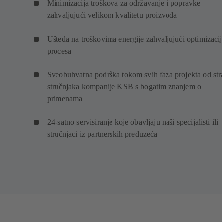
Minimizacija troškova za održavanje i popravke
zahvaljujući velikom kvalitetu proizvoda
Ušteda na troškovima energije zahvaljujući optimizacij
procesa
Sveobuhvatna podrška tokom svih faza projekta od str
stručnjaka kompanije KSB s bogatim znanjem o
primenama
24-satno servisiranje koje obavljaju naši specijalisti ili
stručnjaci iz partnerskih preduzeća