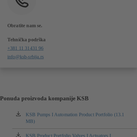
Obratite nam se.
Tehnička podrška
+381 11 31431 96
info@ksb-srbija.rs
Ponuda proizvoda kompanije KSB
KSB Pumps I Automation Product Portfolio (13.1
(otvara
MB)
se
u
novom
KSB Product Portfolio Valves I Actuators I
(otvara