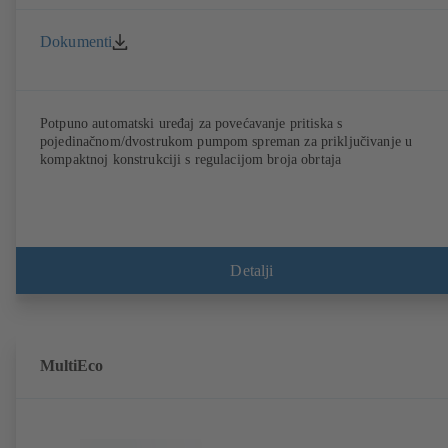
Dokumenti
Potpuno automatski uređaj za povećavanje pritiska s
pojedinačnom/dvostrukom pumpom spreman za priključivanje u
kompaktnoj konstrukciji s regulacijom broja obrtaja
Detalji
MultiEco