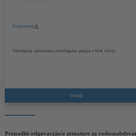
Dokumenti
Višestepena samousisna centrifugalna pumpa u blok verziji.
Detalji
Pronađite odgovarajuće armature za vodosnabdeva