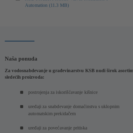
prozoru)
Automation (11.3 MB)
se
u
novom
prozoru)
Naša ponuda
Za vodosnabdevanje u građevinarstvu KSB nudi širok asorti
sledećih proizvoda:
postrojenja za iskorišćavanje kišnice
uređaji za snabdevanje domaćinstva s uklopnim
automatskim prekidačem
uređaji za povećavanje pritiska