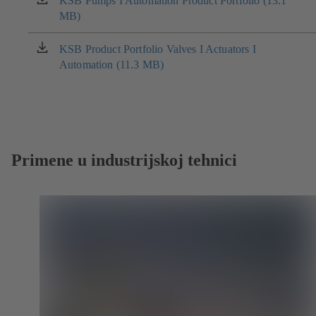
KSB Pumps I Automation Product Portfolio (13.1
(otvara
MB)
se
u
novom
KSB Product Portfolio Valves I Actuators I
(otvara
prozoru)
Automation (11.3 MB)
se
u
novom
prozoru)
Primene u industrijskoj tehnici