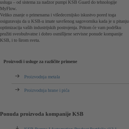
usluga – od sistema za nadzor pumpi KSB Guard do tehnologije
MyFlow.
Veliko znanje o primenama i višedecenijsko iskustvo pored toga
osiguravaju da u KSB-u imate savršenog sagovornika kada je u pitanju
optimizacija vaših industrijskih postrojenja. Pritom će vam podršku
pružiti sveobuhvatne i dobro osmišljene servisne ponude kompanije
KSB, i to širom sveta.
Proizvodi i usluge za različite primene
Proizvodnja metala
Proizvodnja hrane i pića
Ponuda proizvoda kompanije KSB