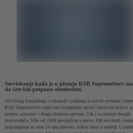
Servisiranje kada je u pitanju KSB SupremeServ zn
da ćete biti potpuno obezbeđeni
Od ličnog konsaltinga o montaži i puštanju u rad do remonta i popr
KSB SupremeServ nudi vam kompletan servis i rezervne delove z
pumpe, armature i drugu dodatnu opremu, čak i za uređaje drugih
proizvođača. Više od 3500 specijalista u preko 190 servisnih centa
raspolaganju su vam 24 sata dnevno, sedam dana u nedelji. Usreds