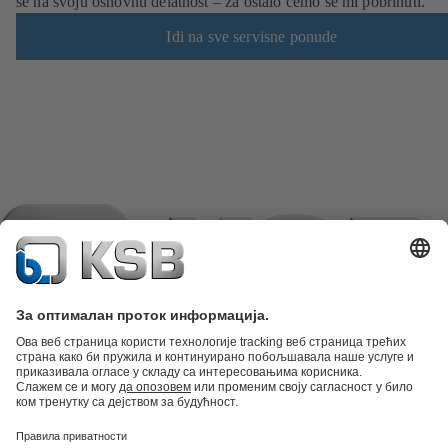
se na svoju osnovnu delatnost – za ostalo ćemo se mi pobrinuti.
Idi na sve servisne ponude
Katalog proizvoda
Rezervni delovi
Tehničke usluge
Korpa
Softver i
stručna znanja