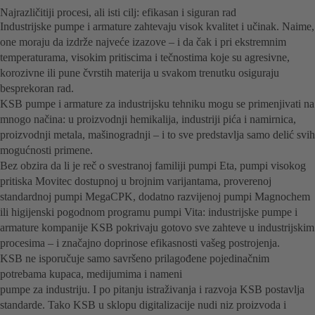
Najrazličitiji procesi, ali isti cilj: efikasan i siguran rad
Industrijske pumpe i armature zahtevaju visok kvalitet i učinak. Naime,
one moraju da izdrže najveće izazove – i da čak i pri ekstremnim
temperaturama, visokim pritiscima i tečnostima koje su agresivne,
korozivne ili pune čvrstih materija u svakom trenutku osiguraju
besprekoran rad.
KSB pumpe i armature za industrijsku tehniku mogu se primenjivati na
mnogo načina: u proizvodnji hemikalija, industriji pića i namirnica,
proizvodnji metala, mašinogradnji – i to sve predstavlja samo delić svih
mogućnosti primene.
Bez obzira da li je reč o svestranoj familiji pumpi Eta, pumpi visokog
pritiska Movitec dostupnoj u brojnim varijantama, proverenoj
standardnoj pumpi MegaCPK, dodatno razvijenoj pumpi Magnochem
ili higijenski pogodnom programu pumpi Vita: industrijske pumpe i
armature kompanije KSB pokrivaju gotovo sve zahteve u industrijskim
procesima – i značajno doprinose efikasnosti vašeg postrojenja.
KSB ne isporučuje samo savršeno prilagođene pojedinačnim
potrebama kupaca, medijumima i nameni
pumpe za industriju. I po pitanju istraživanja i razvoja KSB postavlja
standarde. Tako KSB u sklopu digitalizacije nudi niz proizvoda i