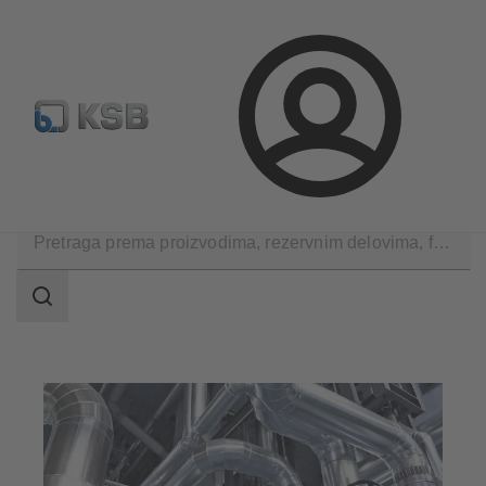
Konfiguriši proizvod
Standardna pretraga rezervnih delov
Prijava
Primene
Industrijska tehnika
Područje
pretrage
Područje
pretrage