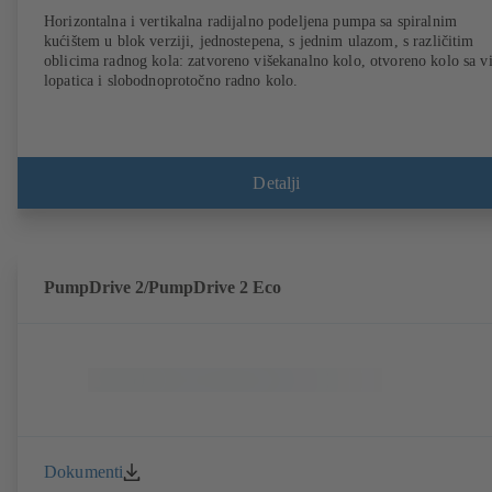
Horizontalna i vertikalna radijalno podeljena pumpa sa spiralnim
kućištem u blok verziji, jednostepena, s jednim ulazom, s različitim
oblicima radnog kola: zatvoreno višekanalno kolo, otvoreno kolo sa v
lopatica i slobodnoprotočno radno kolo.
Detalji
PumpDrive 2/PumpDrive 2 Eco
Dokumenti