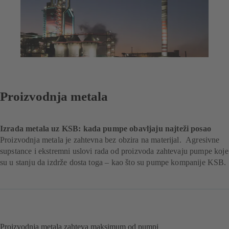
Proizvodnja metala
Izrada metala uz KSB: kada pumpe obavljaju najteži posao
Proizvodnja metala je zahtevna bez obzira na materijal. Agresivne
supstance i ekstremni uslovi rada od proizvoda zahtevaju pumpe koje
su u stanju da izdrže dosta toga – kao što su pumpe kompanije KSB.
Proizvodnja metala zahteva maksimum od pumpi