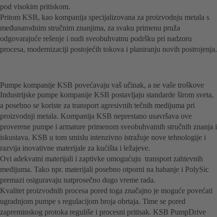
pod visokim pritiskom.
Pritom KSB, kao kompanija specijalizovana za proizvodnju metala s
međunarodnim stručnim znanjima, za svaku primenu pruža
odgovarajuće rešenje i nudi sveobuhvatnu podršku pri nadzoru
procesa, modernizaciji postojećih tokova i planiranju novih postrojenja.
Pumpe kompanije KSB povećavaju vaš učinak, a ne vaše troškove
Industrijske pumpe kompanije KSB postavljaju standarde širom sveta,
a posebno se koriste za transport agresivnih tečnih medijuma pri
proizvodnji metala. Kompanija KSB neprestano usavršava ove
proverene pumpe i armature primenom sveobuhvatnih stručnih znanja i
iskustava. KSB u tom smislu intenzivno istražuje nove tehnologije i
razvija inovativne materijale za kućišta i ležajeve.
Ovi adekvatni materijali i zaptivke omogućuju transport zahtevnih
medijuma. Tako npr. materijali posebno otporni na habanje i PolySic
premazi osiguravaju natprosečno dugo vreme rada.
Kvalitet proizvodnih procesa pored toga značajno je moguće povećati
ugradnjom pumpe s regulacijom broja obrtaja. Time se pored
zapreminskog protoka reguliše i procesni pritisak. KSB PumpDrive