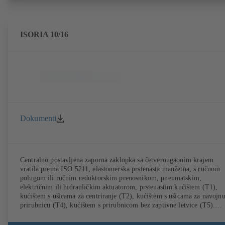
ISORIA 10/16
Dokumenti
Centralno postavljena zaporna zaklopka sa četverougaonim krajem
vratila prema ISO 5211, elastomerska prstenasta manžetna, s ručnom
polugom ili ručnim reduktorskim prenosnikom, pneumatskim,
električnim ili hidrauličkim aktuatorom, prstenastim kućištem (T1),
kućištem s ušicama za centriranje (T2), kućištem s ušicama za navojn
prirubnicu (T4), kućištem s prirubnicom bez zaptivne letvice (T5).
Tipovi kućišta T2 i T4 omogućavaju jednostrano postavljanje prirubni
i ugradnju u svojstvu završne armature s kontraprirubnicom. Priključc