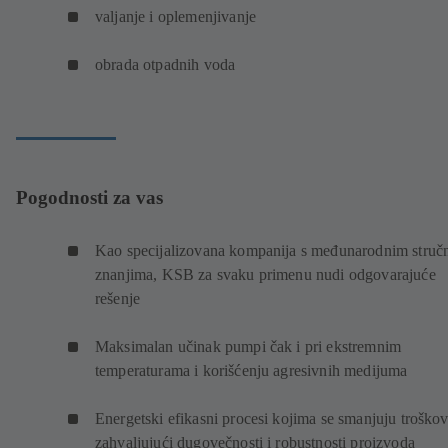
valjanje i oplemenjivanje
obrada otpadnih voda
Pogodnosti za vas
Kao specijalizovana kompanija s međunarodnim struč
znanjima, KSB za svaku primenu nudi odgovarajuće
rešenje
Maksimalan učinak pumpi čak i pri ekstremnim
temperaturama i korišćenju agresivnih medijuma
Energetski efikasni procesi kojima se smanjuju troškov
zahvaljujući dugovečnosti i robustnosti proizvoda