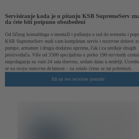
Servisiranje kada je u pitanju KSB SupremeServ zn
da ćete biti potpuno obezbeđeni
Od ličnog konsaltinga o montaži i puštanju u rad do remonta i popr
KSB SupremeServ nudi vam kompletan servis i rezervne delove z
pumpe, armature i drugu dodatnu opremu, čak i za uređaje drugih
proizvođača. Više od 3500 specijalista u preko 190 servisnih centa
raspolaganju su vam 24 sata dnevno, sedam dana u nedelji. Usreds
se na svoju osnovnu delatnost – za ostalo ćemo se mi pobrinuti.
Idi na sve servisne ponude