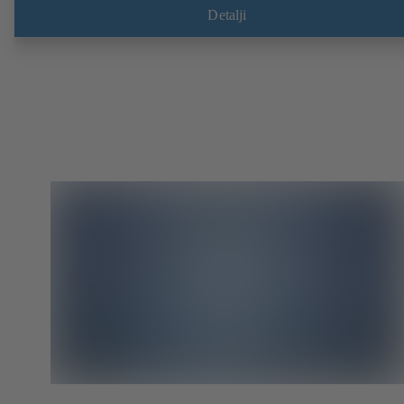
prema EN, ASME i JIS.
Detalji