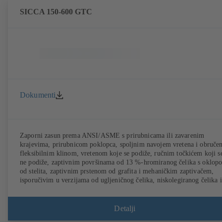
SICCA 150-600 GTC
Dokumenti
Zaporni zasun prema ANSI/ASME s prirubnicama ili zavarenim
krajevima, prirubnicom poklopca, spoljnim navojem vretena i obruče
fleksibilnim klinom, vretenom koje se podiže, ručnim točkićem koji s
ne podiže, zaptivnim površinama od 13 %-hromiranog čelika s oklop
od stelita, zaptivnim prstenom od grafita i mehaničkim zaptivačem,
isporučivim u verzijama od ugljeničnog čelika, niskolegiranog čelika i
nerđajućeg čelika.
Detalji