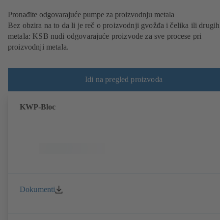
Pronađite odgovarajuće pumpe za proizvodnju metala
Bez obzira na to da li je reč o proizvodnji gvožđa i čelika ili drugih
metala: KSB nudi odgovarajuće proizvode za sve procese pri
proizvodnji metala.
Idi na pregled proizvoda
KWP-Bloc
Dokumenti