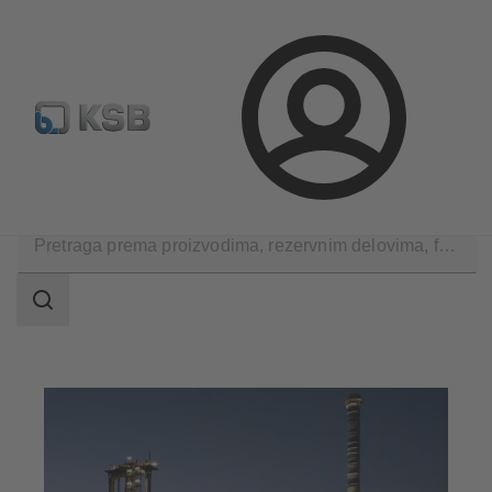
Konfiguriši proizvod
Standardna pretraga rezervnih delov
Prijava
Primene
Industrijska tehnika
Proizvodnja metala
Područje
pretrage
Područje
pretrage