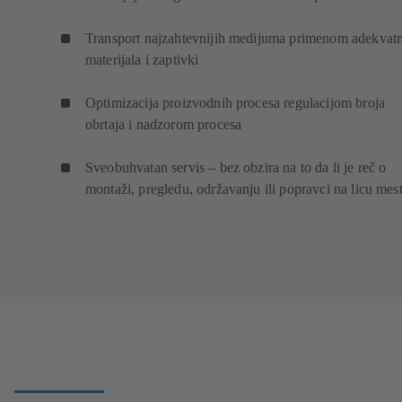
Transport najzahtevnijih medijuma primenom adekvat
materijala i zaptivki
Optimizacija proizvodnih procesa regulacijom broja
obrtaja i nadzorom procesa
Sveobuhvatan servis – bez obzira na to da li je reč o
montaži, pregledu, održavanju ili popravci na licu mes