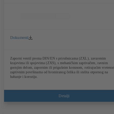
Dokumenti
Zaporni ventil prema DIN/EN s prirubnicama (ZXL), zavarenim
krajevima ili spojevima (ZXS), s mehaničkim zaptivačem, ravnim
gornjim delom, zapornim ili prigušnim konusom, rotirajućim vreteno
zaptivnim površinama od hromiranog čelika ili stelita otpornog na
habanje i koroziju.
Detalji