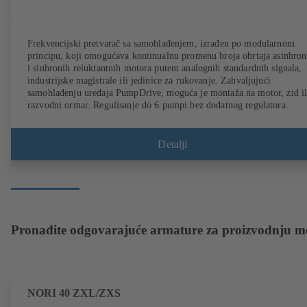
Frekvencijski pretvarač sa samohlađenjem, izrađen po modularnom
principu, koji omogućava kontinualnu promenu broja obrtaja asinhron
i sinhronih reluktantnih motora putem analognih standardnih signala,
industrijske magistrale ili jedinice za rukovanje. Zahvaljujući
samohlađenju uređaja PumpDrive, moguća je montaža na motor, zid il
razvodni ormar. Regulisanje do 6 pumpi bez dodatnog regulatora.
Detalji
Pronađite odgovarajuće armature za proizvodnju m
NORI 40 ZXL/ZXS