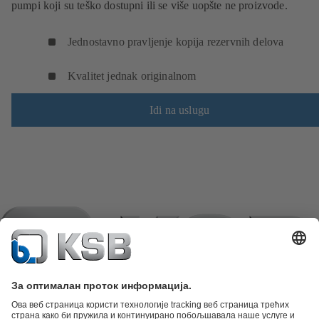
pumpi koji su teško dostupni ili se više uopšte ne proizvode.
Jednostavno pravljenje kopija rezervnih delova
Kvalitet jednak originalnom
Idi na uslugu