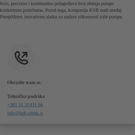
brzo, precizno i kontinualno prilagođava broj obrtaja pumpe
konkretnim potrebama. Pored toga, kompanija KSB nudi uređaj
PumpMeter, inovativnu alatku za nadzor efikasnosti vaše pumpe.
Obratite nam se.
Tehnička podrška
+381 11 31431 96
info@ksb-srbija.rs