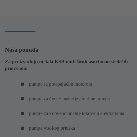
Naša ponuda
Za proizvodnju metala KSB nudi širok asortiman sledećih
proizvoda:
pumpe sa potapajućim motorom
pumpe za čvrste materije / muljne pumpe
pumpe za konvencionalne tokove u elektranama
pumpe visokog pritiska