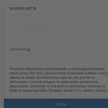
DANAÏS MT II
Dokumenti
Dvostruko ekscentrična zaporna zaklopka sa četverougaonim krajem
vratila prema ISO 5211 s plastomerskim ili metalnim sedištem (verzij
otporna na požar), bez mehaničkog zaptivača, bez potrebe za
održavanjem, s ručnom polugom ili reduktorskim prenosnikom,
pneumatskim, električnim ili hidrauličkim aktuatorom i kućištem od
čelika ili nerđajućeg čelika. Prstenasto kućište (T1), kućište s ušicama
navojnu prirubnicu (T4), kućište s prirubnicom (T7) bez zaptivne letv
ili sa zaptivnom letvicom. Tipovi kućišta T4 i T7 omogućavaju
korišćenje u svojstvu završne armature. Priključci prema EN, ASME i
Detalji
JIS. Sertifikacija u skladu sa tehničkim uputstvom o vazduhu TA