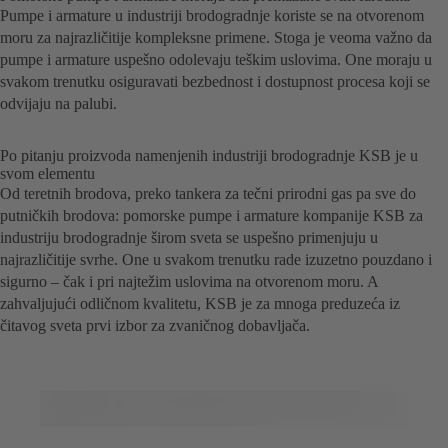
Pumpe i armature u industriji brodogradnje koriste se na otvorenom
moru za najrazličitije kompleksne primene. Stoga je veoma važno da
pumpe i armature uspešno odolevaju teškim uslovima. One moraju u
svakom trenutku osiguravati bezbednost i dostupnost procesa koji se
odvijaju na palubi.
Po pitanju proizvoda namenjenih industriji brodogradnje KSB je u
svom elementu
Od teretnih brodova, preko tankera za tečni prirodni gas pa sve do
putničkih brodova: pomorske pumpe i armature kompanije KSB za
industriju brodogradnje širom sveta se uspešno primenjuju u
najrazličitije svrhe. One u svakom trenutku rade izuzetno pouzdano i
sigurno – čak i pri najtežim uslovima na otvorenom moru. A
zahvaljujući odličnom kvalitetu, KSB je za mnoga preduzeća iz
čitavog sveta prvi izbor za zvaničnog dobavljača.