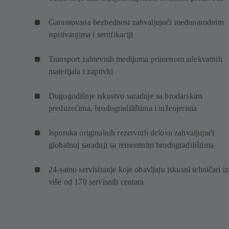
Garantovana bezbednost zahvaljujući međunarodnim
ispitivanjima i sertifikaciji
Transport zahtevnih medijuma primenom adekvatnih
materijala i zaptivki
Dugogodišnje iskustvo saradnje sa brodarskim
preduzećima, brodogradilištima i inženjerima
Isporuka originalnih rezervnih delova zahvaljujući
globalnoj saradnji sa remontnim brodogradilištima
24-satno servisiranje koje obavljaju iskusni tehničari iz
više od 170 servisnih centara