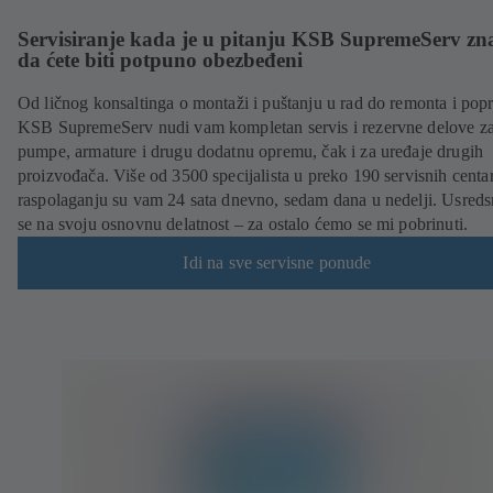
Servisiranje kada je u pitanju KSB SupremeServ zn
da ćete biti potpuno obezbeđeni
Od ličnog konsaltinga o montaži i puštanju u rad do remonta i popr
KSB SupremeServ nudi vam kompletan servis i rezervne delove z
pumpe, armature i drugu dodatnu opremu, čak i za uređaje drugih
proizvođača. Više od 3500 specijalista u preko 190 servisnih centa
raspolaganju su vam 24 sata dnevno, sedam dana u nedelji. Usreds
se na svoju osnovnu delatnost – za ostalo ćemo se mi pobrinuti.
Idi na sve servisne ponude