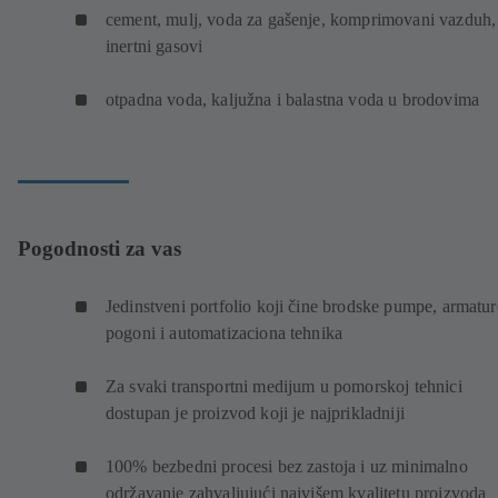
cement, mulj, voda za gašenje, komprimovani vazduh,
inertni gasovi
otpadna voda, kaljužna i balastna voda u brodovima
Pogodnosti za vas
Jedinstveni portfolio koji čine brodske pumpe, armatur
pogoni i automatizaciona tehnika
Za svaki transportni medijum u pomorskoj tehnici
dostupan je proizvod koji je najprikladniji
100% bezbedni procesi bez zastoja i uz minimalno
održavanje zahvaljujući najvišem kvalitetu proizvoda