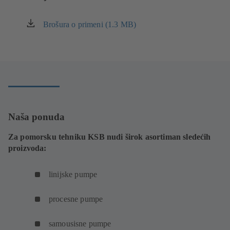
Brošura o primeni (1.3 MB)
(otvara
se
u
novom
prozoru)
Naša ponuda
Za pomorsku tehniku KSB nudi širok asortiman sledećih
proizvoda:
linijske pumpe
procesne pumpe
samousisne pumpe