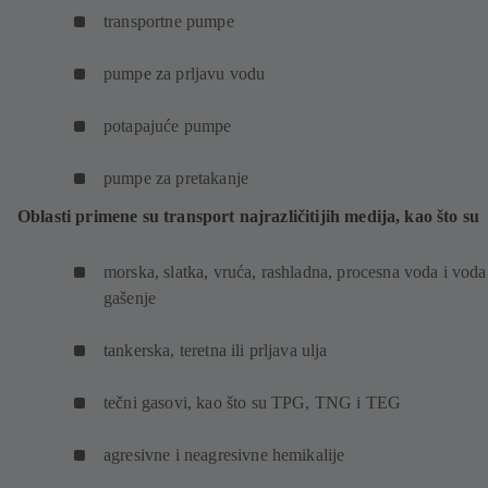
transportne pumpe
pumpe za prljavu vodu
potapajuće pumpe
pumpe za pretakanje
Oblasti primene su transport najrazličitijih medija, kao što su
morska, slatka, vruća, rashladna, procesna voda i voda
gašenje
tankerska, teretna ili prljava ulja
tečni gasovi, kao što su TPG, TNG i TEG
agresivne i neagresivne hemikalije