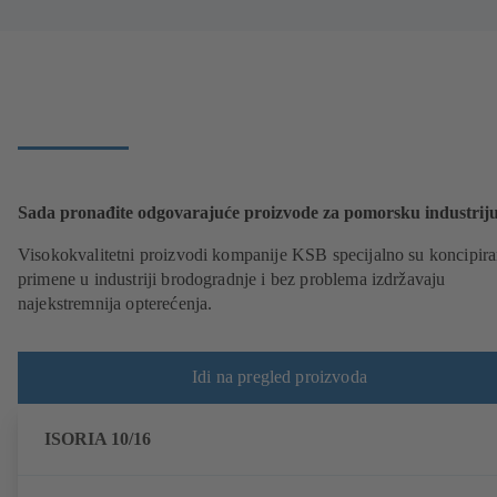
Sada pronađite odgovarajuće proizvode za pomorsku industrij
Visokokvalitetni proizvodi kompanije KSB specijalno su koncipira
primene u industriji brodogradnje i bez problema izdržavaju
najekstremnija opterećenja.
Idi na pregled proizvoda
ISORIA 10/16