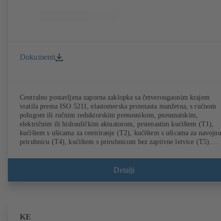
Dokumenti
Centralno postavljena zaporna zaklopka sa četverougaonim krajem
vratila prema ISO 5211, elastomerska prstenasta manžetna, s ručnom
polugom ili ručnim reduktorskim prenosnikom, pneumatskim,
električnim ili hidrauličkim aktuatorom, prstenastim kućištem (T1),
kućištem s ušicama za centriranje (T2), kućištem s ušicama za navojn
prirubnicu (T4), kućištem s prirubnicom bez zaptivne letvice (T5).
Tipovi kućišta T2 i T4 omogućavaju jednostrano postavljanje prirubni
i ugradnju u svojstvu završne armature s kontraprirubnicom. Priključc
prema EN, ASME i JIS.
Detalji
KE