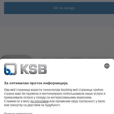
Idi na uslugu
Katalog proizvoda
Rezervni delovi
Tehničke usluge
Korpa
Softver i
stručna znanja