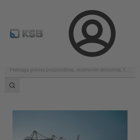
Konfiguriši proizvod
Standardna pretraga rezervnih delov
Prijava
Primene
Industrijska tehnika
Pomorska industrija
Područje
pretrage
Područje
pretrage