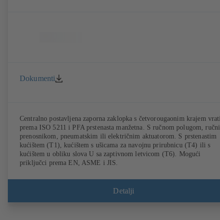
Dokumenti
Centralno postavljena zaporna zaklopka s četvorougaonim krajem vrat
prema ISO 5211 i PFA prstenasta manžetna. S ručnom polugom, ručn
prenosnikom, pneumatskim ili električnim aktuatorom. S prstenastim
kućištem (T1), kućištem s ušicama za navojnu prirubnicu (T4) ili s
kućištem u obliku slova U sa zaptivnom letvicom (T6). Mogući
priključci prema EN, ASME i JIS.
Detalji