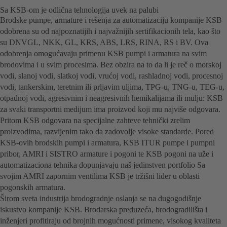
Sa KSB-om je odlična tehnologija uvek na palubi
Brodske pumpe, armature i rešenja za automatizaciju kompanije KSB
odobrena su od najpoznatijih i najvažnijih sertifikacionih tela, kao što
su DNVGL, NKK, GL, KRS, ABS, LRS, RINA, RS i BV. Ova
odobrenja omogućavaju primenu KSB pumpi i armatura na svim
brodovima i u svim procesima. Bez obzira na to da li je reč o morskoj
vodi, slanoj vodi, slatkoj vodi, vrućoj vodi, rashladnoj vodi, procesnoj
vodi, tankerskim, teretnim ili prljavim uljima, TPG-u, TNG-u, TEG-u,
otpadnoj vodi, agresivnim i neagresivnih hemikalijama ili mulju: KSB
za svaki transportni medijum ima proizvod koji mu najviše odgovara.
Pritom KSB odgovara na specijalne zahteve tehnički zrelim
proizvodima, razvijenim tako da zadovolje visoke standarde. Pored
KSB-ovih brodskih pumpi i armatura, KSB ITUR pumpe i pumpni
pribor, AMRI i SISTRO armature i pogoni te KSB pogoni na uže i
automatizaciona tehnika dopunjavaju naš jedinstven portfolio Sa
svojim AMRI zapornim ventilima KSB je tržišni lider u oblasti
pogonskih armatura.
Širom sveta industrija brodogradnje oslanja se na dugogodišnje
iskustvo kompanije KSB. Brodarska preduzeća, brodogradilišta i
inženjeri profitiraju od brojnih mogućnosti primene, visokog kvaliteta