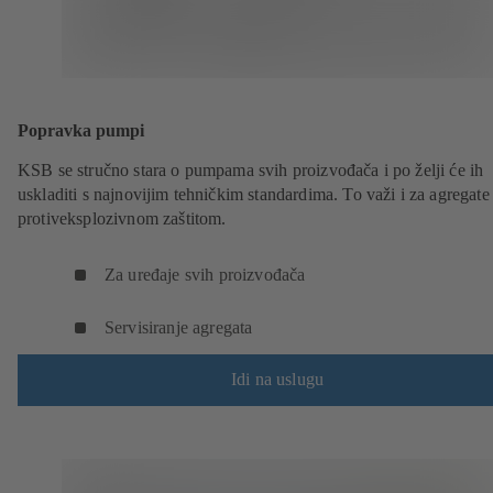
Popravka pumpi
KSB se stručno stara o pumpama svih proizvođača i po želji će ih
uskladiti s najnovijim tehničkim standardima. To važi i za agregate
protiveksplozivnom zaštitom.
Za uređaje svih proizvođača
Servisiranje agregata
Idi na uslugu