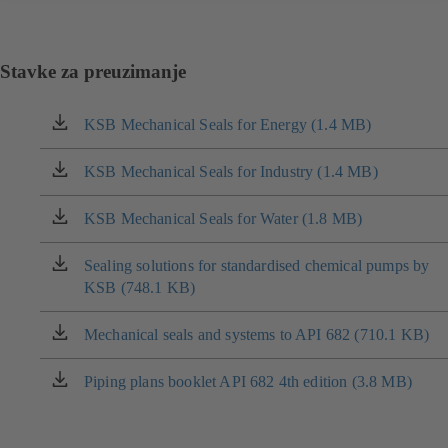
Stavke za preuzimanje
KSB Mechanical Seals for Energy (1.4 MB)
(otvara
se
u
KSB Mechanical Seals for Industry (1.4 MB)
(otvara
novom
se
prozoru)
u
KSB Mechanical Seals for Water (1.8 MB)
(otvara
novom
se
prozoru)
u
Sealing solutions for standardised chemical pumps by
(otvara
novom
KSB (748.1 KB)
se
prozoru)
u
novom
Mechanical seals and systems to API 682 (710.1 KB)
(otvara
prozoru)
se
u
Piping plans booklet API 682 4th edition (3.8 MB)
(otvara
novom
se
prozoru)
u
novom