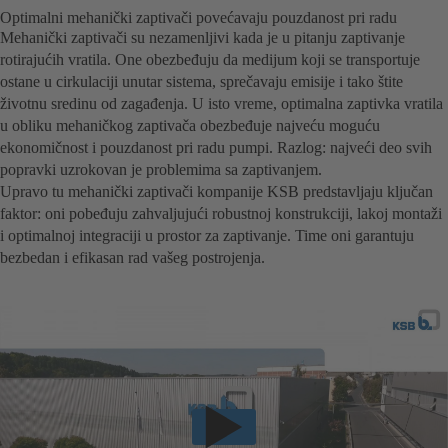
Optimalni mehanički zaptivači povećavaju pouzdanost pri radu
Mehanički zaptivači su nezamenljivi kada je u pitanju zaptivanje
rotirajućih vratila. One obezbeđuju da medijum koji se transportuje
ostane u cirkulaciji unutar sistema, sprečavaju emisije i tako štite
životnu sredinu od zagađenja. U isto vreme, optimalna zaptivka vratila
u obliku mehaničkog zaptivača obezbeđuje najveću moguću
ekonomičnost i pouzdanost pri radu pumpi. Razlog: najveći deo svih
popravki uzrokovan je problemima sa zaptivanjem.
Upravo tu mehanički zaptivači kompanije KSB predstavljaju ključan
faktor: oni pobeđuju zahvaljujući robustnoj konstrukciji, lakoj montaži
i optimalnoj integraciji u prostor za zaptivanje. Time oni garantuju
bezbedan i efikasan rad vašeg postrojenja.