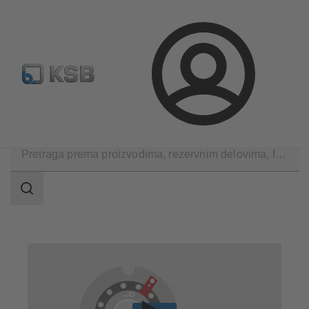
Konfiguriši proizvod
Standardna pretraga rezervnih delov
Prijava
Proizvodi
Rezervni delovi
Mehanički zaptivači
Područje
pretrage
Područje
pretrage