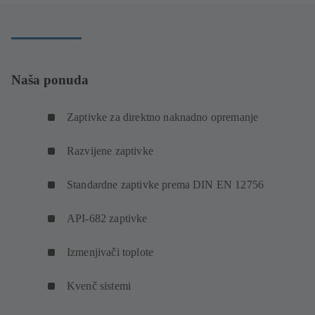
prozoru)
Naša ponuda
Zaptivke za direktno naknadno opremanje
Razvijene zaptivke
Standardne zaptivke prema DIN EN 12756
API-682 zaptivke
Izmenjivači toplote
Kvenč sistemi