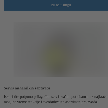
Idi na uslugu
Servis mehaničkih zaptivača
Iskoristite potpuno prilagođen servis vašim potrebama, uz najkraće
moguće vreme reakcije i sveobuhvatan asortiman proizvoda.