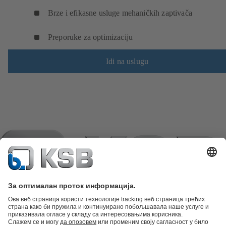
Brze i efikasne usluge mehaničkih zaptivača
Preporuke za optimizaciju
Idi na uslugu