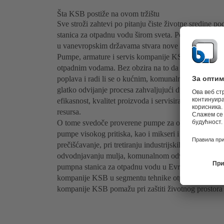
Šta KSB postiže na ovom tržištu
Sve stroži zahtevi po pitanju čiste životne sredine p
stanica za otpadnu vodu širom sveta. Potrebe za nado
u vanevropskim državama stvara nove izazove i velik
Pumpe, armature i servis kompanije KSB sinonim su z
otpadnim vodama. Bez obzira na to da li je reč o trans
poplava i radi li se o kućnim, komunalnim ili indu
glatko odvijanje procesa zahvaljujući dugogodišnje
efikasnost, kvalitet proizvoda i servisiranja kompan
resursa.
O tome svedoče proverene pumpe za otpadne vode, 
pumpe visokog pritiska, kao i mikseri i mešalice kom
prečišćavanje, pri tretiranju industrijskih otpadnih v
odvodnjavanju mulja, komunalnom odvodnjavanju i 
pumpna stanica za otpadnu vodu u Evropi u Sankt Pe
kompanije KSB u segmentu tehnike otpadnih voda. I p
kompanije KSB pomažu pri zaštiti životnog prostora 