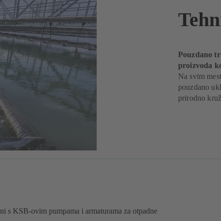
Tehn
Pouzdano tr
proizvoda 
Na svim mesti
pouzdano uklo
prirodno kruž
irani s KSB-ovim pumpama i armaturama za otpadne