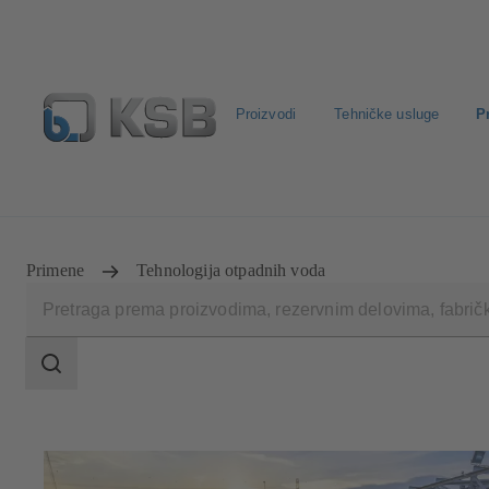
Proizvodi
Tehničke usluge
P
Konfiguriši proizvod
Standardna pretraga rezervnih delo
Primene
Tehnologija otpadnih voda
Područje
pretrage
Područje
pretrage