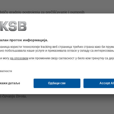
odstiču gradnju postrojenja za prečišćavanje i pumpnih
knađivanjem zaostatka u zaštiti životne sredine upravo
e projekte.
a svest o životnoj sredini i efikasno rukovanje
portu, preradi ili odlaganju otpadnih voda ili zaštiti od
strijskim otpadnim vodama, kompanija KSB obezbeđuje
m iskustvu u tehnici otpadnih voda. Najveća moguća
iji KSB jednako su važni kao mudro korišćenje prirodnih
pumpe za prljavu vodu, pumpe za odvodnjavanje,
panije KSB. Oni se koriste u postrojenjima za
oda, u uređajima za podizanje otpadnih voda, pri
u pumpnim stanicama za otpadnu vodu. Najdublja
terburgu (Rusija) samo je jedan primer kompetentnosti
ri zaštiti od poplava pumpe, armature i servis
i čuvanju života.