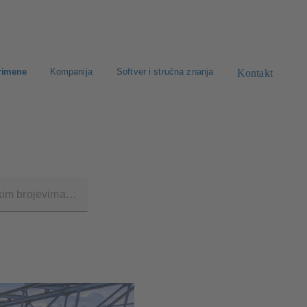
rimene
Kompanija
Softver i stručna znanja
Kontakt
va