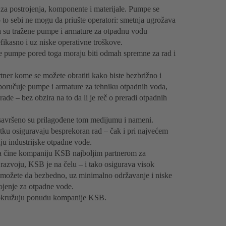
v za postrojenja, komponente i materijale. Pumpe se
o to sebi ne mogu da priušte operatori: smetnja ugrožava
ga su tražene pumpe i armature za otpadnu vodu
fikasno i uz niske operativne troškove.
ne pumpe pored toga moraju biti odmah spremne za rad i
tner kome se možete obratiti kako biste bezbrižno i
poručuje pumpe i armature za tehniku otpadnih voda,
ade – bez obzira na to da li je reč o preradi otpadnih
avršeno su prilagođene tom medijumu i nameni.
ku osiguravaju besprekoran rad – čak i pri najvećem
nju industrijske otpadne vode.
ma čine kompaniju KSB najboljim partnerom za
 i razvoju, KSB je na čelu – i tako osigurava visok
me možete da bezbedno, uz minimalno održavanje i niske
rojenje za otpadne vode.
zaokružuju ponudu kompanije KSB.