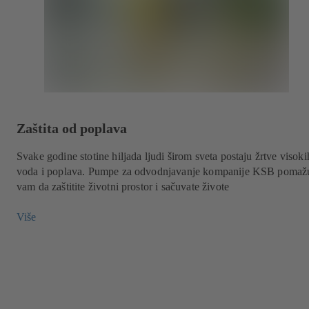
Zaštita od poplava
Svake godine stotine hiljada ljudi širom sveta postaju žrtve visoki
voda i poplava. Pumpe za odvodnjavanje kompanije KSB pomaž
vam da zaštitite životni prostor i sačuvate živote
Više