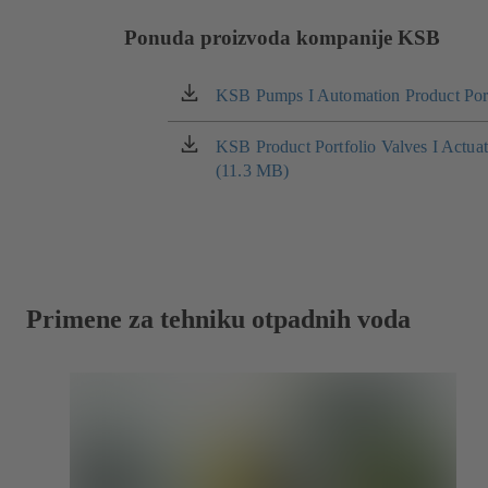
Ponuda proizvoda kompanije KSB
KSB Pumps I Automation Product Port
(otvara
se
u
KSB Product Portfolio Valves I Actua
(otvara
novom
(11.3 MB)
se
prozoru)
u
novom
prozoru)
Primene za tehniku otpadnih voda