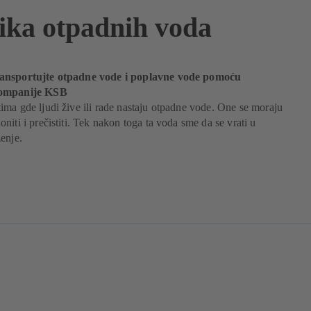
ika otpadnih voda
ansportujte otpadne vode i poplavne vode pomoću
kompanije KSB
ma gde ljudi žive ili rade nastaju otpadne vode. One se moraju
niti i prečistiti. Tek nakon toga ta voda sme da se vrati u
enje.