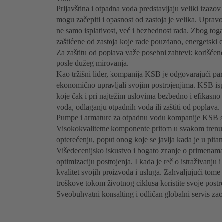
Prljavština i otpadna voda predstavljaju veliki izazo
mogu začepiti i opasnost od zastoja je velika. Uprav
ne samo isplativost, već i bezbednost rada. Zbog to
zaštićene od zastoja koje rade pouzdano, energetski e
Za zaštitu od poplava važe posebni zahtevi: korišće
posle dužeg mirovanja.
Kao tržišni lider, kompanija KSB je odgovarajući par
ekonomično upravljali svojim postrojenjima. KSB is
koje čak i pri najtežim uslovima bezbedno i efikasno r
voda, odlaganju otpadnih voda ili zaštiti od poplava.
Pumpe i armature za otpadnu vodu kompanije KSB s
Visokokvalitetne komponente pritom u svakom trenut
opterećenju, poput onog koje se javlja kada je u pita
Višedecenijsko iskustvo i bogato znanje o primena
optimizaciju postrojenja. I kada je reč o istraživanju
kvalitet svojih proizvoda i usluga. Zahvaljujući to
troškove tokom životnog ciklusa koristite svoje post
Sveobuhvatni konsalting i odličan globalni servis 