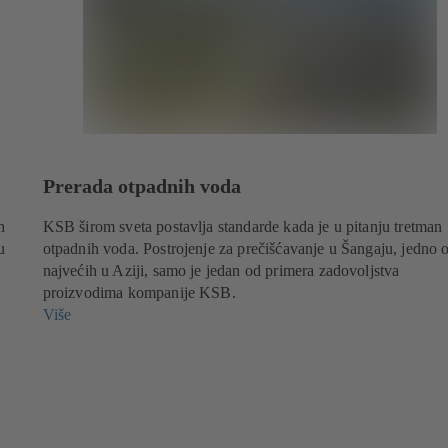
Prerada otpadnih voda
h
KSB širom sveta postavlja standarde kada je u pitanju tretman
u
otpadnih voda. Postrojenje za prečišćavanje u Šangaju, jedno 
najvećih u Aziji, samo je jedan od primera zadovoljstva
proizvodima kompanije KSB.
Više