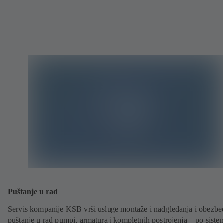
Puštanje u rad
Servis kompanije KSB vrši usluge montaže i nadgledanja i obezbe
puštanje u rad pumpi, armatura i kompletnih postrojenja – po siste