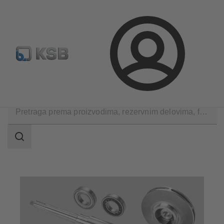
Konfiguriši proizvod
Standardna pretraga rezervnih delov
Prijava
Proizvodi
Rezervni delovi
Područje
pretrage
Područje
pretrage