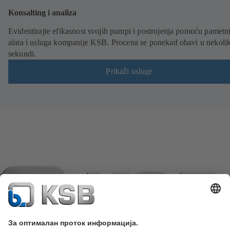
Konsalting i analiza
Evidentirajte efikasnost svojih pumpi i postrojenja pomoću pametn
alata i usluga kompanije KSB. Procena se ponekad obavi u nekoli
sekundi.
Prikaži usluge