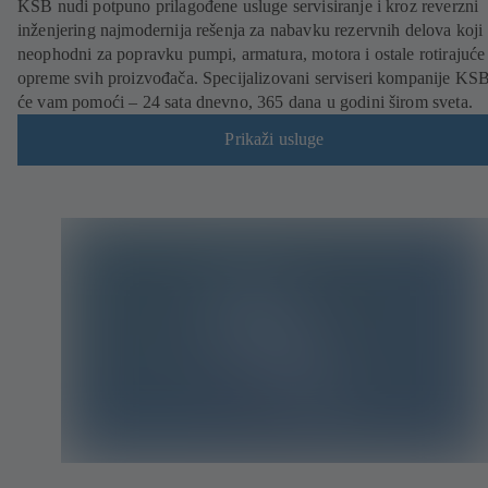
KSB nudi potpuno prilagođene usluge servisiranje i kroz reverzni
inženjering najmodernija rešenja za nabavku rezervnih delova koji
neophodni za popravku pumpi, armatura, motora i ostale rotirajuće
opreme svih proizvođača. Specijalizovani serviseri kompanije KS
će vam pomoći – 24 sata dnevno, 365 dana u godini širom sveta.
Prikaži usluge