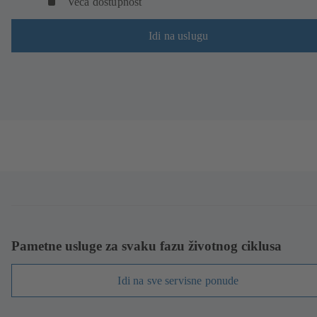
Veća dostupnost
Idi na uslugu
Pametne usluge za svaku fazu životnog ciklusa
Idi na sve servisne ponude