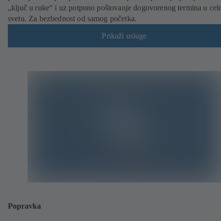
„ključ u ruke“ i uz potpuno poštovanje dogovorenog termina u ce
svetu. Za bezbednost od samog početka.
Prikaži usluge
Popravka