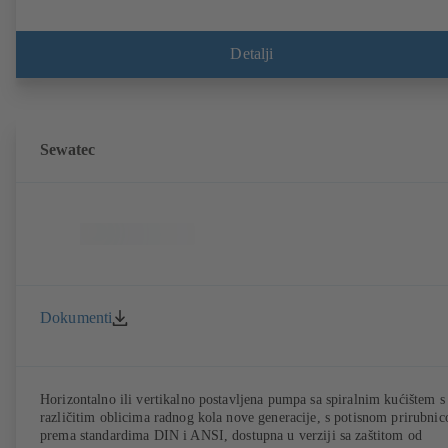
Detalji
Sewatec
Dokumenti
Horizontalno ili vertikalno postavljena pumpa sa spiralnim kućištem s
različitim oblicima radnog kola nove generacije, s potisnom prirubni
prema standardima DIN i ANSI, dostupna u verziji sa zaštitom od