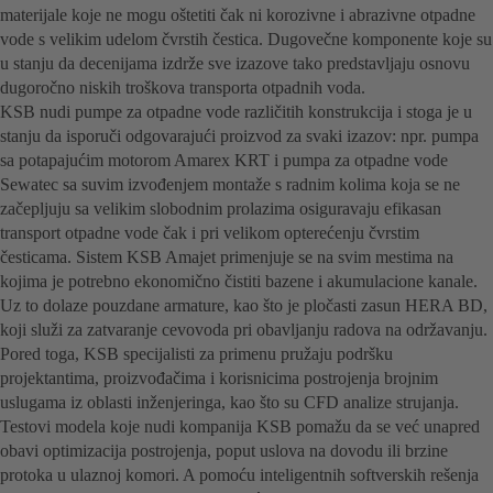
materijale koje ne mogu oštetiti čak ni korozivne i abrazivne otpadne
vode s velikim udelom čvrstih čestica. Dugovečne komponente koje su
u stanju da decenijama izdrže sve izazove tako predstavljaju osnovu
dugoročno niskih troškova transporta otpadnih voda.
KSB nudi pumpe za otpadne vode različitih konstrukcija i stoga je u
stanju da isporuči odgovarajući proizvod za svaki izazov: npr. pumpa
sa potapajućim motorom Amarex KRT i pumpa za otpadne vode
Sewatec sa suvim izvođenjem montaže s radnim kolima koja se ne
začepljuju sa velikim slobodnim prolazima osiguravaju efikasan
transport otpadne vode čak i pri velikom opterećenju čvrstim
česticama. Sistem KSB Amajet primenjuje se na svim mestima na
kojima je potrebno ekonomično čistiti bazene i akumulacione kanale.
Uz to dolaze pouzdane armature, kao što je pločasti zasun HERA BD,
koji služi za zatvaranje cevovoda pri obavljanju radova na održavanju.
Pored toga, KSB specijalisti za primenu pružaju podršku
projektantima, proizvođačima i korisnicima postrojenja brojnim
uslugama iz oblasti inženjeringa, kao što su CFD analize strujanja.
Testovi modela koje nudi kompanija KSB pomažu da se već unapred
obavi optimizacija postrojenja, poput uslova na dovodu ili brzine
protoka u ulaznoj komori. A pomoću inteligentnih softverskih rešenja