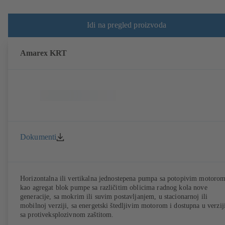
Idi na pregled proizvoda
Amarex KRT
Dokumenti
Horizontalna ili vertikalna jednostepena pumpa sa potopivim motoro
kao agregat blok pumpe sa različitim oblicima radnog kola nove
generacije, sa mokrim ili suvim postavljanjem, u stacionarnoj ili
mobilnoj verziji, sa energetski štedljivim motorom i dostupna u verzij
sa protiveksplozivnom zaštitom.