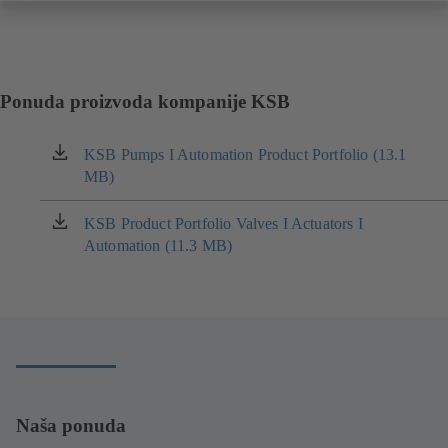
Ponuda proizvoda kompanije KSB
KSB Pumps I Automation Product Portfolio (13.1
(otvara
MB)
se
u
novom
KSB Product Portfolio Valves I Actuators I
(otvara
prozoru)
Automation (11.3 MB)
se
u
novom
prozoru)
Naša ponuda