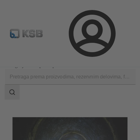
Konfiguriši proizvod
Standardna pretraga rezervnih delov
Prijava
Primene
Tehnologija otpadnih voda
Odlaganje i transport otpadnih voda
Područje
pretrage
Područje
pretrage