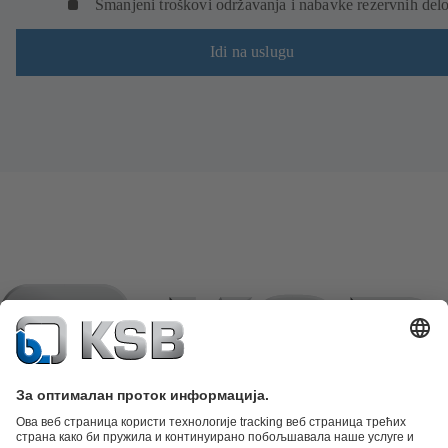
Smanjeni troškovi održavanja i nabavke rezervnih del
Idi na uslugu