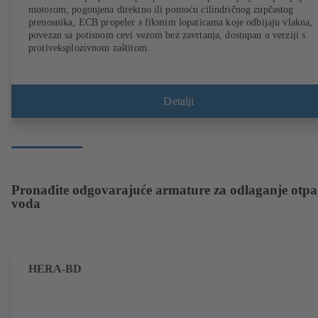
motorom, pogonjena direktno ili pomoću cilindričnog zupčastog
prenosnika, ECB propeler s fiksnim lopaticama koje odbijaju vlakna,
povezan sa potisnom cevi vezom bez zavrtanja, dostupan u verziji s
protiveksplozivnom zaštitom.
Detalji
Pronađite odgovarajuće armature za odlaganje otp
voda
HERA-BD