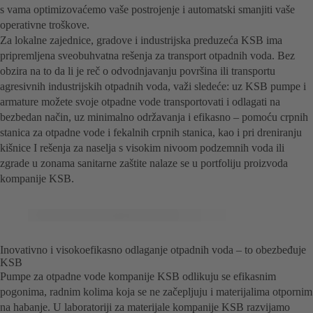
s vama optimizovaćemo vaše postrojenje i automatski smanjiti vaše
operativne troškove.
Za lokalne zajednice, gradove i industrijska preduzeća KSB ima
pripremljena sveobuhvatna rešenja za transport otpadnih voda. Bez
obzira na to da li je reč o odvodnjavanju površina ili transportu
agresivnih industrijskih otpadnih voda, važi sledeće: uz KSB pumpe i
armature možete svoje otpadne vode transportovati i odlagati na
bezbedan način, uz minimalno održavanja i efikasno – pomoću crpnih
stanica za otpadne vode i fekalnih crpnih stanica, kao i pri dreniranju
kišnice I rešenja za naselja s visokim nivoom podzemnih voda ili
zgrade u zonama sanitarne zaštite nalaze se u portfoliju proizvoda
kompanije KSB.
Inovativno i visokoefikasno odlaganje otpadnih voda – to obezbeđuje
KSB
Pumpe za otpadne vode kompanije KSB odlikuju se efikasnim
pogonima, radnim kolima koja se ne začepljuju i materijalima otpornim
na habanje. U laboratoriji za materijale kompanije KSB razvijamo