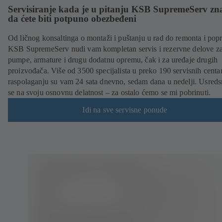
Servisiranje kada je u pitanju KSB SupremeServ zn
da ćete biti potpuno obezbeđeni
Od ličnog konsaltinga o montaži i puštanju u rad do remonta i popr
KSB SupremeServ nudi vam kompletan servis i rezervne delove z
pumpe, armature i drugu dodatnu opremu, čak i za uređaje drugih
proizvođača. Više od 3500 specijalista u preko 190 servisnih centa
raspolaganju su vam 24 sata dnevno, sedam dana u nedelji. Usreds
se na svoju osnovnu delatnost – za ostalo ćemo se mi pobrinuti.
Idi na sve servisne ponude