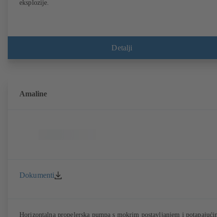
eksplozije.
Detalji
Amaline
Dokumenti
Horizontalna propelerska pumpa s mokrim postavljanjem i potapajuć