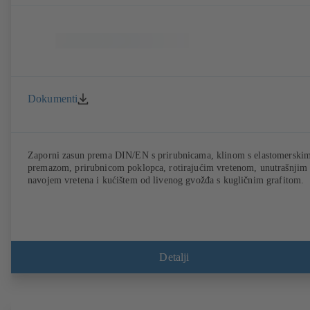
Dokumenti
Zaporni zasun prema DIN/EN s prirubnicama, klinom s elastomerski
premazom, prirubnicom poklopca, rotirajućim vretenom, unutrašnjim
navojem vretena i kućištem od livenog gvožđa s kugličnim grafitom.
Detalji