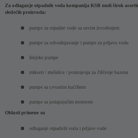
Za odlaganje otpadnih voda kompanija KSB nudi širok asort
sledećih proizvoda:
pumpe za otpadne vode sa suvim izvođenjem
pumpe za odvodnjavanje i pumpe za prljavu vodu
linijske pumpe
mikseri / mešalice / postrojenja za čišćenje bazena
pumpe sa cevastim kućištem
pumpe sa potapajućim motorom
Oblasti primene su
odlaganje otpadnih voda i prljave vode