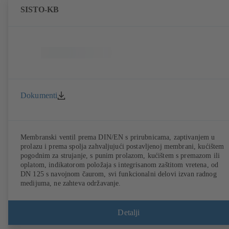
SISTO-KB
Dokumenti
Membranski ventil prema DIN/EN s prirubnicama, zaptivanjem u
prolazu i prema spolja zahvaljujući postavljenoj membrani, kućištem
pogodnim za strujanje, s punim prolazom, kućištem s premazom ili
oplatom, indikatorom položaja s integrisanom zaštitom vretena, od
DN 125 s navojnom čaurom, svi funkcionalni delovi izvan radnog
medijuma, ne zahteva održavanje.
Detalji