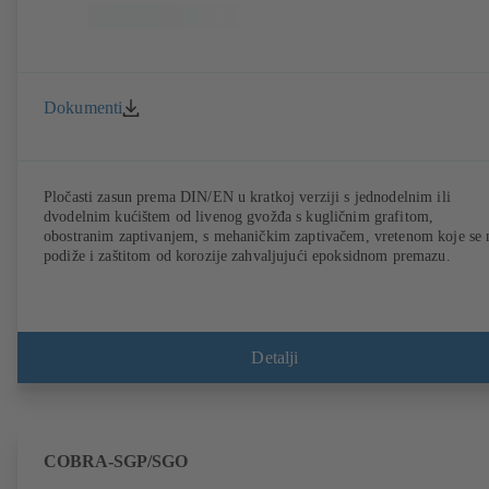
Dokumenti
Pločasti zasun prema DIN/EN u kratkoj verziji s jednodelnim ili
dvodelnim kućištem od livenog gvožđa s kugličnim grafitom,
obostranim zaptivanjem, s mehaničkim zaptivačem, vretenom koje se 
podiže i zaštitom od korozije zahvaljujući epoksidnom premazu.
Detalji
COBRA-SGP/SGO