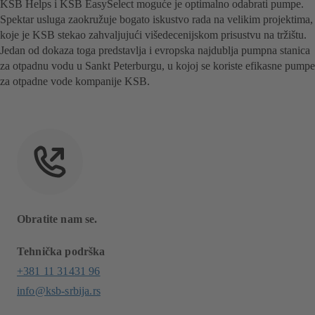
KSB Helps i KSB EasySelect moguće je optimalno odabrati pumpe.
Spektar usluga zaokružuje bogato iskustvo rada na velikim projektima,
koje je KSB stekao zahvaljujući višedecenijskom prisustvu na tržištu.
Jedan od dokaza toga predstavlja i evropska najdublja pumpna stanica
za otpadnu vodu u Sankt Peterburgu, u kojoj se koriste efikasne pumpe
za otpadne vode kompanije KSB.
Obratite nam se.
Tehnička podrška
+381 11 31431 96
info@ksb-srbija.rs