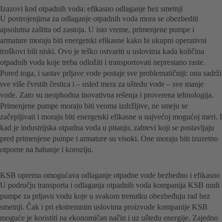
Izazovi kod otpadnih voda: efikasno odlaganje bez smetnji
U postrojenjima za odlaganje otpadnih voda mora se obezbediti
apsolutna zaštita od zastoja. U isto vreme, primenjene pumpe i
armature moraju biti energetski efikasne kako bi ukupni operativni
troškovi bili niski. Ovo je teško ostvariti u uslovima kada količina
otpadnih voda koje treba odložiti i transportovati neprestano raste.
Pored toga, i sastav prljave vode postaje sve problematičniji: ona sadrži
sve više čvrstih čestica i – usled mera za uštedu vode – sve manje
vode. Zato su neophodna inovativna rešenja i proverena tehnologija.
Primenjene pumpe moraju biti veoma izdržljive, ne smeju se
začepljivati i moraju biti energetski efikasne u najvećoj mogućoj meri. I
kad je industrijska otpadna voda u pitanju, zahtevi koji se postavljaju
pred primenjene pumpe i armature su visoki. One moraju biti izuzetno
otporne na habanje i koroziju.
KSB oprema omogućava odlaganje otpadne vode bezbedno i efikasno
U području transporta i odlaganja otpadnih voda kompanija KSB nudi
pumpe za prljavu vodu koje u svakom trenutku obezbeđuju rad bez
smetnji. Čak i pri ekstremnim uslovima proizvode kompanije KSB
moguće je koristiti na ekonomičan način i uz uštedu energije. Zajedno