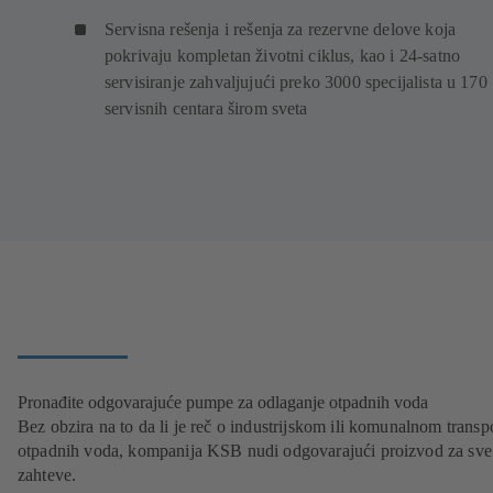
Servisna rešenja i rešenja za rezervne delove koja
pokrivaju kompletan životni ciklus, kao i 24-satno
servisiranje zahvaljujući preko 3000 specijalista u 170
servisnih centara širom sveta
Pronađite odgovarajuće pumpe za odlaganje otpadnih voda
Bez obzira na to da li je reč o industrijskom ili komunalnom transp
otpadnih voda, kompanija KSB nudi odgovarajući proizvod za sve
zahteve.