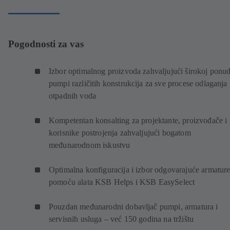
Pogodnosti za vas
Izbor optimalnog proizvoda zahvaljujući širokoj ponud
pumpi različitih konstrukcija za sve procese odlaganja
otpadnih voda
Kompetentan konsalting za projektante, proizvođače i
korisnike postrojenja zahvaljujući bogatom
međunarodnom iskustvu
Optimalna konfiguracija i izbor odgovarajuće armatur
pomoću alata KSB Helps i KSB EasySelect
Pouzdan međunarodni dobavljač pumpi, armatura i
servisnih usluga – već 150 godina na tržištu