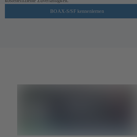
kosteneffiziente Zuverlässigkeit.
BOAX-S/SF kennenlernen