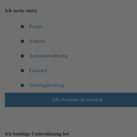
Ich suche ein(e)
Pumpe
Armatur
(
Automationslösung
ö
f
Ersatzteil
f
n
Gleitringdichtung
e
t
Alle Produkte im Katalog
i
n
e
i
n
Ich benötige Unterstützung bei
e