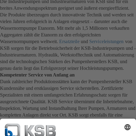
Die Industriepumpen und Industriearmaturen von KSB sind für ein
breites Anwendungsspektrum geeignet und äußerst energieeffizient.
Die Produkte überzeugen durch innovativste Technik und werden seit
vielen Jahren erfolgreich in Anlagen eingesetzt – darunter auch die
Wassernormpumpe Etanorm. Mit mehr als 1,5 Millionen verkauften
Aggregaten zählt die Etanorm zu den erfolgreichsten
Wassernormpumpen weltweit.
Ersatzteile
und
Serviceleistungen
von
KSB sorgen für die Betriebssicherheit der KSB-Industriepumpen und -
Industriearmaturen. Hydraulik, Werkstofftechnik und Automatisierung
sind die technologischen Stärken des Pumpenherstellers KSB, und
genau darin liegt das Erfolgsrezept seiner Hochleistungspumpen.
Kompetenter Service von Anfang an
Dank zahlreicher Produktionsstätten kann der Pumpenhersteller KSB
Kundennähe und erstklassigen Service sicherstellen. Zertifizierte
Spezialisten mit einem umfangreichen Erfahrungsschatz sorgen für
ausgezeichnete Qualität. KSB Service übernimmt die Inbetriebnahme,
Inspektion, Wartung und Instandhaltung Ihrer Pumpen, Armaturen und
kompletten Anlagen direkt vor Ort. KSB sorgt ebenfalls für eine
schnelle Ersatzteillieferung. Somit erhalten Sie den besten Service
direkt von Ihrem Pumpenhersteller.