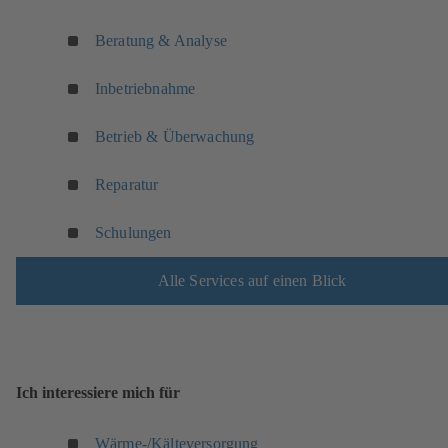
m
Beratung & Analyse
n
e
u
Inbetriebnahme
e
n
Betrieb & Überwachung
T
a
Reparatur
b
)
Schulungen
Alle Services auf einen Blick
Ich interessiere mich für
Wärme-/Kälteversorgung