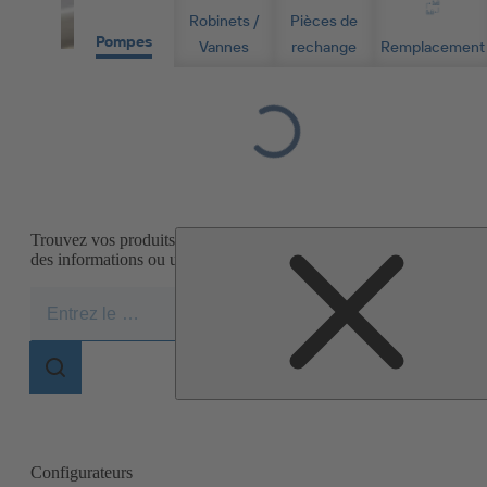
Robinets /
Pièces de
Pompes
Vannes
rechange
Remplacement
Loading...
Trouvez vos produits, numéros de matériau ou numéros de série p
des informations ou un achat
Trouvez vos produits et pièces de
Champ
rechange en moins de trois minutes.
des
recherches
Champ
des
recherches
Configurateurs