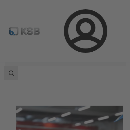
Configurer un produit
KSB Select
Recherche standard
Connexion
Champ
des
recherches
Champ
des
recherches