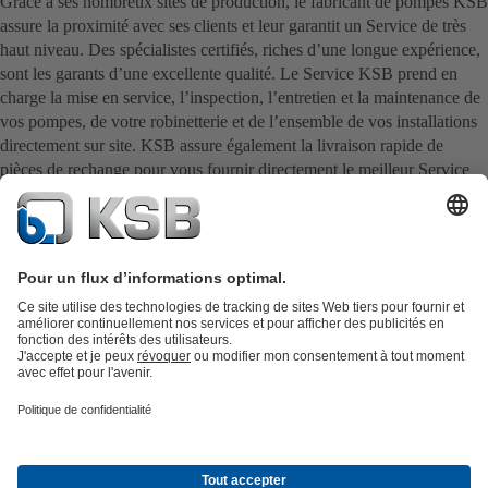
Grâce à ses nombreux sites de production, le fabricant de pompes KSB
assure la proximité avec ses clients et leur garantit un Service de très
haut niveau. Des spécialistes certifiés, riches d’une longue expérience,
sont les garants d’une excellente qualité. Le Service KSB prend en
charge la mise en service, l’inspection, l’entretien et la maintenance de
vos pompes, de votre robinetterie et de l’ensemble de vos installations
directement sur site. KSB assure également la livraison rapide de
pièces de rechange pour vous fournir directement le meilleur Service
possible.
Catalogue produits
KSB SupremeServ : Pièces de rechange
Premium
service : service premium pour les pompes et les robinets
Panier
Outils
Eaux usées
Gestion des eaux
Industrie
Bâtiment
Énergie