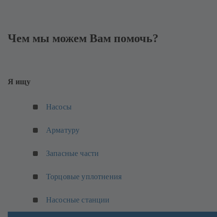
Чем мы можем Вам помочь?
Я ищу
(
Насосы
о
т
Арматуру
к
р
Запасные части
ы
в
Торцовые уплотнения
а
е
(
Насосные станции
т
о
с