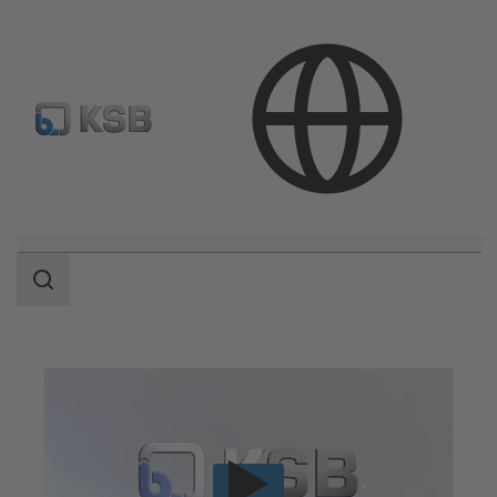
Где купить?
Электронная библиотека
Область
поиска
Область
поиска