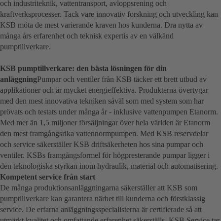
och industriteknik, vattentransport, avloppsrening och
kraftverksprocesser. Tack vare innovativ forskning och utveckling kan
KSB möta de mest varierande kraven hos kunderna. Dra nytta av
många års erfarenhet och teknisk expertis av en välkänd
pumptillverkare.
KSB pumptillverkare: den bästa lösningen för din
anläggning
Pumpar och ventiler från KSB täcker ett brett utbud av
applikationer och är mycket energieffektiva. Produkterna övertygar
med den mest innovativa tekniken såväl som med system som har
prövats och testats under många år - inklusive vattenpumpen Etanorm.
Med mer än 1,5 miljoner försäljningar över hela världen är Etanorm
den mest framgångsrika vattennormpumpen. Med KSB reservdelar
och service säkerställer KSB driftsäkerheten hos sina pumpar och
ventiler. KSBs framgångsformel för högpresterande pumpar ligger i
den teknologiska styrkan inom hydraulik, material och automatisering.
Kompetent service från start
De många produktionsanläggningarna säkerställer att KSB som
pumptillverkare kan garantera närhet till kunderna och förstklassig
service. De erfarna anläggningsspecialisterna är certifierade så att
utmärkt kvalitet och omfattande erfarenhet säkerställs. KSB Service tar