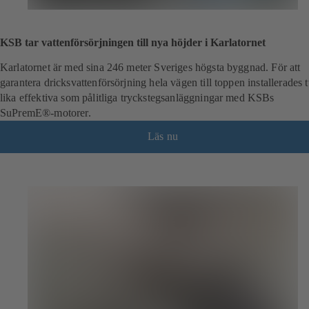
KSB tar vattenförsörjningen till nya höjder i Karlatornet
Karlatornet är med sina 246 meter Sveriges högsta byggnad. För att
garantera dricksvattenförsörjning hela vägen till toppen installerades 
lika effektiva som pålitliga tryckstegsanläggningar med KSBs
SuPremE®-motorer.
Läs nu