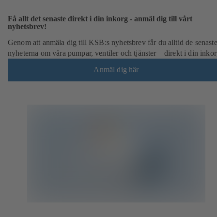
Få allt det senaste direkt i din inkorg - anmäl dig till vårt
nyhetsbrev!
Genom att anmäla dig till KSB:s nyhetsbrev får du alltid de senast
nyheterna om våra pumpar, ventiler och tjänster – direkt i din inkor
Anmäl dig här
(
ö
p
p
n
a
s
i
e
n
n
y
f
l