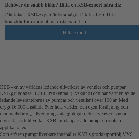
i
Behöver du snabb hjälp? Hitta en KSB-expert nära dig
k
)
Din lokala KSB-expert är bara några få klick bort. Hitta
kontaktinformation till närmsta expert här.
Hitta expert
KSB - en av världens ledande tillverkare av ventiler och pumpar
KSB grundades 1871 i Frankenthal (Tyskland) och har varit en av de
ledande leverantörerna av pumpar och ventiler i över 100 år. Med
drygt 16.000 anställda över hela världen och egen försäljning och
marknadsföring, tillverkningsanläggningar och serviceverksamhet,
utvecklar och tillverkar KSB kundanpassade pumpar för olika
applikationer.
Som erfaren pumptillverkare innehåller KSB:s produktportfölj VVS-