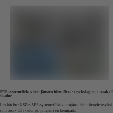
SES-systemeffektivitetstjänsten identifierar tryckslag som orsak til
skador
Läs här hur KSB:s SES-systemeffektivitetstjänst identifierade trycksl
som orsak till skador på pumpar i en kemipark.