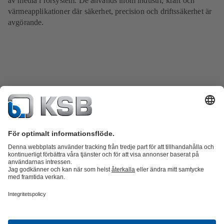
av media i rörsystem. De används inom industri, kraft och
värmeapplikationer där säkerhet, precision och driftssäkerhet är
avgörande.
Produktkatalog
KSB SupremeServ: Reservdelar
KSB SupremeServ:
Premiumservice för pumpar och ventiler
Varukorgen
Produkter