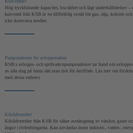
Kulventiler
Hög tryckbärande kapacitet, bra täthet och lågt underhållsbehov – 
kulventil från KSB är en tillförlitlig ventil för gas, olja, kolväte oc
icke-korrosiva medier.
Pumpstationer för avloppsvatten
KSB:s avlopps- och spillvattenpumpstationer tar hand om avloppsv
av alla slag på bästa sätt utan risk för återflöde. Läs mer om fördel
med dessa enheter.
Kilslidventiler
Kilslidventiler från KSB för säker avstängning av vätskor, gaser o
ångor i rörledningarna. Kan användas inom industri-, vatten-, ener