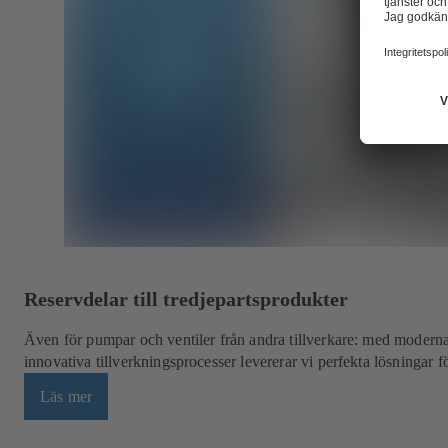
Reservdelar till tredjepartsprodukter
Även för pumpar och ventiler från andra tillverkare: med moder
innovativa tillverkningsprocesser levererar vi perfekta lösningar fö
Läs mer