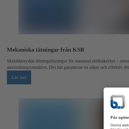
Mekaniska tätningar från KSB
Skräddarsydda tätningslösningar för maximal driftsäkerhet – utve
användningsområden. Det här garanterar en säker och effektiv dri
Läs mer