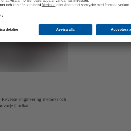
na Reverse Engineering-metoder och
r varje fabrikat.