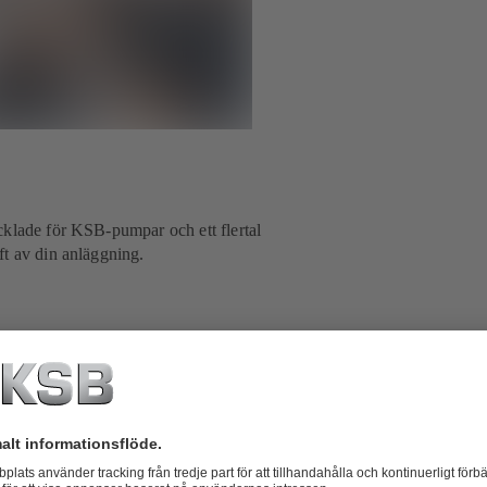
cklade för KSB-pumpar och ett flertal
ft av din anläggning.