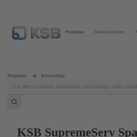
Produkter
Tekniska tjänster
A
Välj Pumpar & Ventiler
KSB: E-Dokument
Retur & R
Produkter
Reservdelar
Sökomfattning
Sökomfattning
KSB SupremeServ Spa