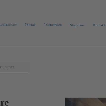
pplikationer
Företag
Programvara
Magazine
Kontakt
eklamation
CAD-portal
Konfigurera produkt
re