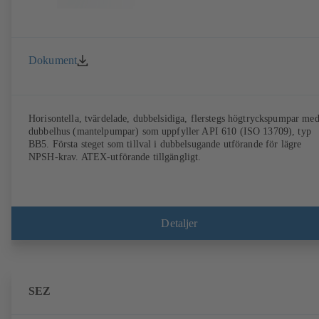
Dokument
Horisontella, tvärdelade, dubbelsidiga, flerstegs högtryckspumpar me
dubbelhus (mantelpumpar) som uppfyller API 610 (ISO 13709), typ
BB5. Första steget som tillval i dubbelsugande utförande för lägre
NPSH-krav. ATEX-utförande tillgängligt.
Detaljer
SEZ