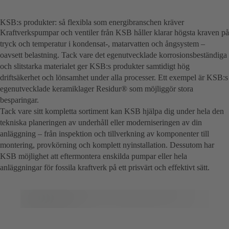
KSB:s produkter: så flexibla som energibranschen kräver
Kraftverkspumpar och ventiler från KSB håller klarar högsta kraven på
tryck och temperatur i kondensat-, matarvatten och ångsystem –
oavsett belastning. Tack vare det egenutvecklade korrosionsbeständiga
och slitstarka materialet ger KSB:s produkter samtidigt hög
driftsäkerhet och lönsamhet under alla processer. Ett exempel är KSB:s
egenutvecklade keramiklager Residur® som möjliggör stora
besparingar.
Tack vare sitt kompletta sortiment kan KSB hjälpa dig under hela den
tekniska planeringen av underhåll eller moderniseringen av din
anläggning – från inspektion och tillverkning av komponenter till
montering, provkörning och komplett nyinstallation. Dessutom har
KSB möjlighet att eftermontera enskilda pumpar eller hela
anläggningar för fossila kraftverk på ett prisvärt och effektivt sätt.