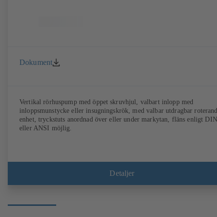
Dokument
Vertikal rörhuspump med öppet skruvhjul, valbart inlopp med
inloppsmunstycke eller insugningskrök, med valbar utdragbar roteran
enhet, tryckstuts anordnad över eller under markytan, fläns enligt DI
eller ANSI möjlig.
Detaljer