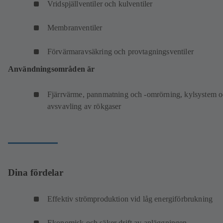
Vridspjällventiler och kulventiler
Membranventiler
Förvärmaravsäkring och provtagningsventiler
Användningsområden är
Fjärrvärme, pannmatning och -omrörning, kylsystem 
avsvavling av rökgaser
Dina fördelar
Effektiv strömproduktion vid låg energiförbrukning
Ekonomisk och säker drift av anläggningen