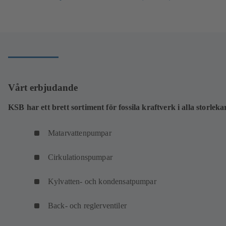
i
en
ny
flik)
Vårt erbjudande
KSB har ett brett sortiment för fossila kraftverk i alla storleka
Matarvattenpumpar
Cirkulationspumpar
Kylvatten- och kondensatpumpar
Back- och reglerventiler