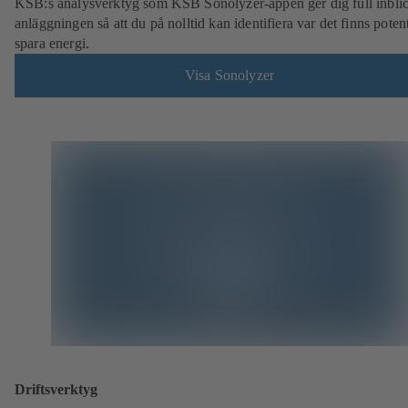
KSB:s analysverktyg som KSB Sonolyzer-appen ger dig full inblic
anläggningen så att du på nolltid kan identifiera var det finns potent
spara energi.
Visa Sonolyzer
Driftsverktyg