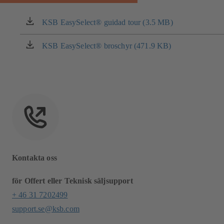
KSB EasySelect® guidad tour (3.5 MB)
(öppnas
i
en
KSB EasySelect® broschyr (471.9 KB)
(öppnas
ny
i
flik)
en
ny
flik)
Kontakta oss
för Offert eller Teknisk säljsupport
+ 46 31 7202499
support.se@ksb.com