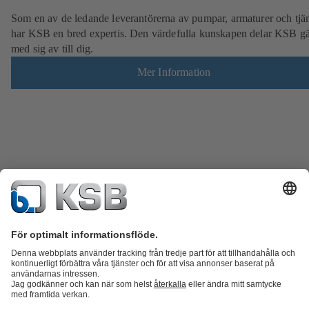
Som en av de ledande leverantörerna av pumpar, armaturer och tjän
har KSB en bred expertis. Den värdefulla kunskapen delar KSB g
med sig av till dig.
Mer Information