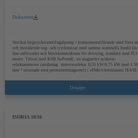
Dokument
Vertikal högtryckscentrifugalpump i komponentutförande med flera st
och motstående sug- och tryckstutsar med samma nominella bredd (in
line-utförande) och blockkonstruktion för drivning, standard med IE3
motor. Tillval med KSB SuPremE, en magnetfri synkron-
reluktansmotor (undantag: motorstorlekar 0,55 kW/0,75 kW med 1 5
min⁻¹ utrustade med permanentmagneter) i effektivitetsklassen IE4/IE
enligt IEC TS 60034-30-2:2016, för drift med hjälp av
varvtalsregleringssystem typ KSB PumpDrive 2 eller KSB PumpDrive
Eco utan rotorlägesgivare. Fästpunkt enligt EN 50347, kåpmått enligt
Detaljer
DIN V 42673 (07-2011). ATEX-utförande tillgängligt.
ISORIA 10/16