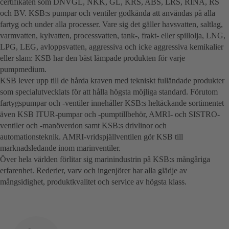
certifikaten som DNVGL, NKK, GL, KRS, ABS, LRS, RINA, RS
och BV. KSB:s pumpar och ventiler godkända att användas på alla
fartyg och under alla processer. Vare sig det gäller havsvatten, saltlag,
varmvatten, kylvatten, processvatten, tank-, frakt- eller spillolja, LNG,
LPG, LEG, avloppsvatten, aggressiva och icke aggressiva kemikalier
eller slam: KSB har den bäst lämpade produkten för varje
pumpmedium.
KSB lever upp till de hårda kraven med tekniskt fulländade produkter
som specialutvecklats för att hålla högsta möjliga standard. Förutom
fartygspumpar och -ventiler innehåller KSB:s heltäckande sortimentet
även KSB ITUR-pumpar och -pumptillbehör, AMRI- och SISTRO-
ventiler och -manöverdon samt KSB:s drivlinor och
automationsteknik. AMRI-vridspjällventilen gör KSB till
marknadsledande inom marinventiler.
Över hela världen förlitar sig marinindustrin på KSB:s mångåriga
erfarenhet. Rederier, varv och ingenjörer har alla glädje av
mångsidighet, produktkvalitet och service av högsta klass.