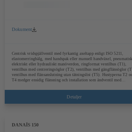
Dokument
Centrisk vridspjällventil med fyrkantig axeltapp enligt ISO 5211,
elastomerringbälg, med handspak eller manuell handväxel, pneumatisk
elektriskt eller hydrauliskt manöverdon, ringformat ventilhus (T1),
ventilhus med centreringsöglor (T2), ventilhus med gängflänsöglor (T
ventilhus med flänsanslutning utan tätningslist (T5). Hustyperna T2 o
T4 medger ensidig flänsning och installation som ändventil med
motfläns. Anslutningar enligt EN, ASME, JIS.
Detaljer
DANAÏS 150