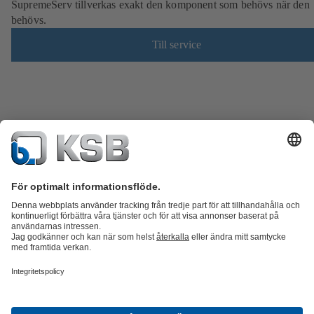
SupremeServ tillverkas exakt den komponent som behövs när den
behövs.
Till service
Produktkatalog
KSB SupremeServ: Reservdelar
KSB SupremeServ:
Premiumservice för pumpar och ventiler
Varukorgen
Produkter