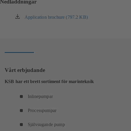
Nedladdningar
Application brochure (797.2 KB)
(öppnas
i
en
ny
flik)
Vårt erbjudande
KSB har ett brett sortiment för marinteknik
Inlinepumpar
Processpumpar
Självsugande pump