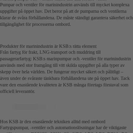
Pumpar och ventiler för marinindustrin används till mycket komplexa
uppgifter på öppet hav. Det beror på att de pumparna och ventilerna
klarar de svåra förhållandena. De måste ständigt garantera säkerhet och
tillgänglighet för processerna ombord.
Produkter för marinindustrin är KSB:s rätta element
Från fartyg för frakt, LNG-transport och muddring till
passagerarfartyg: KSB:s marinpumpar och -ventiler för marinindustrin
används med stor framgång till vitt skilda uppgifter på alla typer av
skepp över hela världen. De fungerar mycket säkert och pålitligt –
även under de svåraste tänkbara förhållandena ute på öppet hav. Tack
vare den enastående kvaliteten är KSB många företags förstaval som
officiell leverantör.
Hos KSB är den enastående tekniken alltid med ombord
Fartygspumpar, -ventiler och automationslösningar har de viktigaste