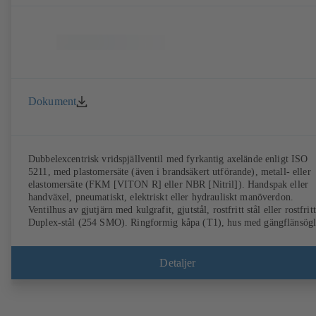
Dokument
Dubbelexcentrisk vridspjällventil med fyrkantig axelände enligt ISO
5211, med plastomersäte (även i brandsäkert utförande), metall- eller
elastomersäte (FKM [VITON R] eller NBR [Nitril]). Handspak eller
handväxel, pneumatiskt, elektriskt eller hydrauliskt manöverdon.
Ventilhus av gjutjärn med kulgrafit, gjutstål, rostfritt stål eller rostfritt
Duplex-stål (254 SMO). Ringformig kåpa (T1), hus med gängflänsögl
(T4), T4 för ensidig flänsning och användning som ändventil med
motfläns. Anslutningar enligt EN, ASME eller JIS.
Brandsäkerhetstestning och -certifiering enligt API 607. Utsläppskrav
Detaljer
och certifiering enligt EN ISO 15848-1. ATEX-utförande enligt riktli
2014/34/EU.