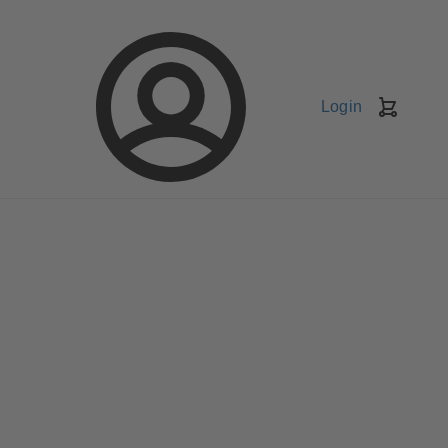
Login
Kundv