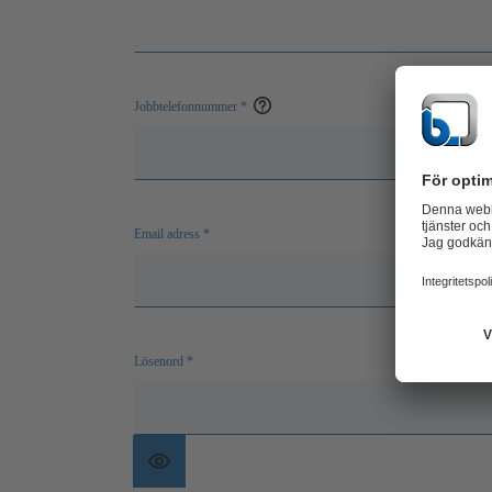
Jobbtelefonnummer
*
Open
help
Email adress
*
Lösenord
*
Visa