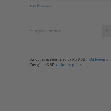
max. 10 characters
Re
*
Obligatorisk information
Är du redan registrerad på MyKSB?
Då loggar du 
Det gäller KSB:s
sekretesspolicy
.