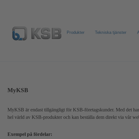
Produkter
Tekniska tjänster
A
Välj Pumpar & Ventiler
KSB: E-Dokument
Retur & R
MyKSB
MyKSB är endast tillgängligt för KSB-företagskunder. Med det har d
hel värld av KSB-produkter och kan beställa dem direkt via vår w
Exempel på fördelar: