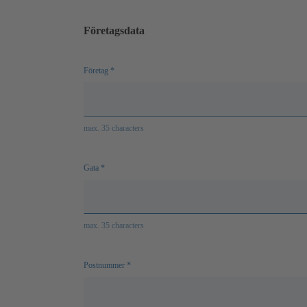
lösenord
Företagsdata
Företag
*
max. 35 characters
Gata
*
max. 35 characters
Postnummer
*