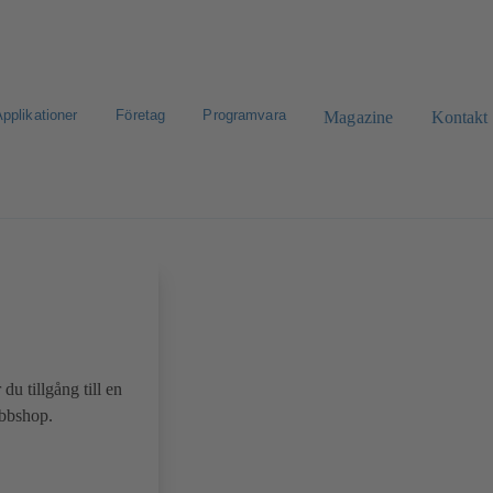
pplikationer
Företag
Programvara
Magazine
Kontakt
eklamation
CAD-portal
Konfigurera produkt
u tillgång till en
ebbshop.