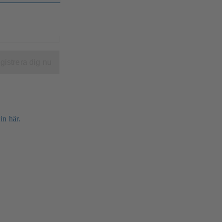
gistrera dig nu
in här.