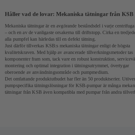
Håller vad de lovar: Mekaniska tätningar från KSB
Mekaniska tätningar är en avgörande beståndsdel i varje centrifug
– och en av de vanligaste orsakerna till driftstopp. Cirka en tredjed
alla pumpfel kan härledas till en defekt tätning.
Just därför tillverkas KSB:s mekaniska tätningar enligt de högsta
kvalitetskraven. Med hjälp av avancerade tillverkningsmetoder tas
komponenter fram som, tack vare en robust konstruktion, servicevä
montering och optimal integration i tätningsutrymmet, övertygar
oberoende av användningsområde och pumpmedium.
Det omfattande produktutbudet har fler än 50 produktserier. Utöve
pumpspecifika tätningslösningar för KSB-pumpar är många mekan
tätningar från KSB även kompatibla med pumpar från andra tillver