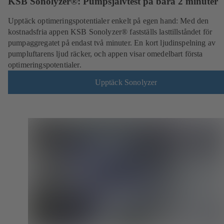
KSB Sonolyzer®: Pumpsjälvtest på bara 2 minuter
Upptäck optimeringspotentialer enkelt på egen hand: Med den
kostnadsfria appen KSB Sonolyzer® fastställs lasttillståndet för
pumpaggregatet på endast två minuter. En kort ljudinspelning av
pumpluftarens ljud räcker, och appen visar omedelbart första
optimeringspotentialer.
Upptäck Sonolyzer