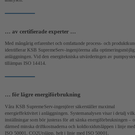
… av certifierade experter …
Med mångårig erfarenhet och omfattande process- och produktkun
identifierar KSB SupremeServ-ingenjörerna alla optimeringsmöjligh
anläggningen. Vid den energitekniska utvärderingen av pumpsyste
tillämpas ISO 14414.
… för lägre energiförbrukning
Våra KSB SupremeServ-ingenjörer säkerställer maximal
energieffektivitet i anläggningen. Systemanalysen visar i detalj vilk
inställningar som bör justeras för att sänka energiförbrukningen – 
därmed minska driftkostnaderna och koldioxidutsläppen i linje me
ISO 50001. CO2Utsläpp, helt i linje med ISO 50001.