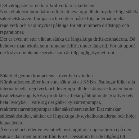
Det viktigaste för ett kärnkraftverk är säkerheten
Nyckelfaktorn inom kärnkraft är att leva upp till de mycket högt ställda
säkerhetskraven. Pumpar och ventiler måste följa internationella
regelverk och vara mycket pålitliga för att minimera driftstopp och
reparationer.
Det är även av stor vikt att sänka de långsiktiga driftskostnaderna. Då
behöver man teknik som fungerar felfritt under lång tid. För att uppnå
det krävs omfattande service som är tillgänglig dygnet runt.
Säkerhet genom kompetens – över hela världen
Kärnkraftsoperatörer kan vara säkra på att KSB:s lösningar följer alla
internationella regelverk och lever upp till de strängaste kraven inom
kvalitetssäkring. KSB:s produkter arbetar pålitligt under kraftverkets
hela livscykel – vare sig det gäller kylvattenpumpar,
reaktormatarvattenpumpar eller säkerhetsventiler. Det minskar
stilleståndstiden, sänker de långsiktiga livscykelkostnaderna och höjer
kapaciteten.
Även vid och efter en eventuell avstängning är operatörerna på den
säkra sidan med pumpar från KSB. Dessutom har de tillgång till