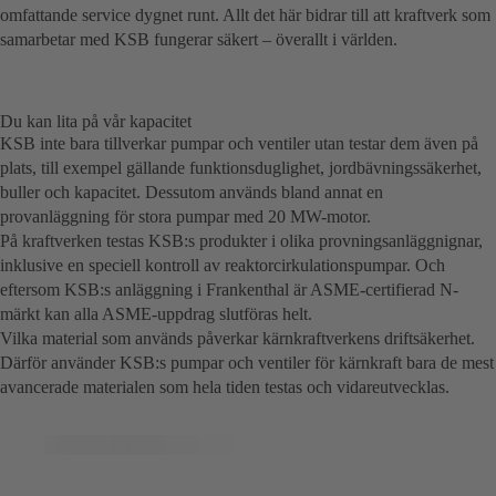
omfattande service dygnet runt. Allt det här bidrar till att kraftverk som
samarbetar med KSB fungerar säkert – överallt i världen.
Du kan lita på vår kapacitet
KSB inte bara tillverkar pumpar och ventiler utan testar dem även på
plats, till exempel gällande funktionsduglighet, jordbävningssäkerhet,
buller och kapacitet. Dessutom används bland annat en
provanläggning för stora pumpar med 20 MW-motor.
På kraftverken testas KSB:s produkter i olika provningsanläggnignar,
inklusive en speciell kontroll av reaktorcirkulationspumpar. Och
eftersom KSB:s anläggning i Frankenthal är ASME-certifierad N-
märkt kan alla ASME-uppdrag slutföras helt.
Vilka material som används påverkar kärnkraftverkens driftsäkerhet.
Därför använder KSB:s pumpar och ventiler för kärnkraft bara de mest
avancerade materialen som hela tiden testas och vidareutvecklas.