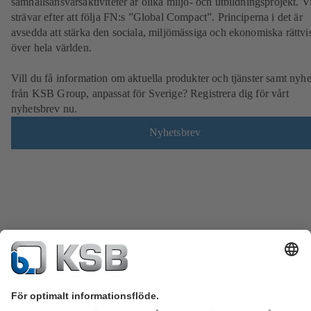
samhällsansvarsaktiviteter är olika miljö- och utbildningsprojekt. V
strävar efter att följa FN:s ”Global Compact”. Principerna i det är
avsedda att stärka den sociala, miljömässiga och ekonomiska rättvi
över hela världen.
Vill du få information om aktuella produkter och tjänster samt nyhe
från KSB Group, anpassat för Sverige? Registrera dig för vårt
nyhetsbrev nu.
Nyhetsbrev