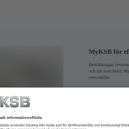
MyKSB för ef
Beställningar, leveran
och när som helst: M
reservdelar.
Välj ut d
reservdel
Ha koll p
den.