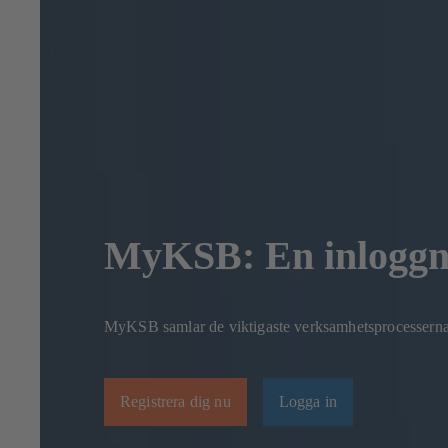
MyKSB: En inloggnin
MyKSB samlar de viktigaste verksamhetsprocesserna på
Registrera dig nu
Logga in