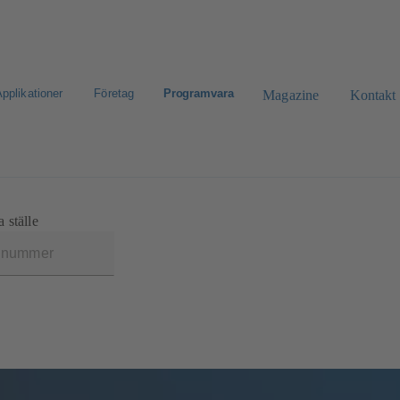
pplikationer
Företag
Programvara
Magazine
Kontakt
eklamation
CAD-portal
Konfigurera produkt
 ställe