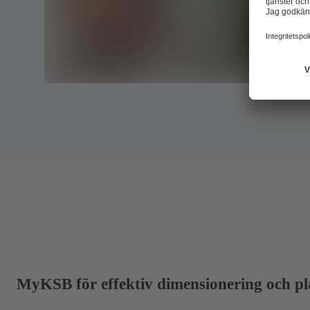
MyKSB för effektiv dimensionering och pl