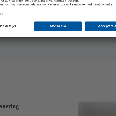
Hitta det
produkter
anering