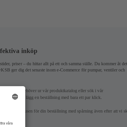
fektiva inköp
stider, priser – du hittar allt på ett och samma ställe. Du kommer åt de
yKSB ger dig det senaste inom e-Commerce för pumpar, ventiler och
e artiklar du behöver ur vår produktkatalog eller sök i vår
ssökning, och lägg en beställning med bara ett par klick.
å leveransstatusen för din beställning med spårning även efter att vi s