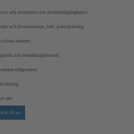
över alla nettopriser och produkttillgänglighet
ider och leveransstatus, inkl. paketspårning
 eSales-rabatter
slista och beställningshistorik
roduktkonfiguration
lssökning
et mer
r MyKSB nu