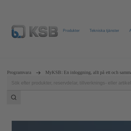
Produkter
Tekniska tjänster
A
Välj Pumpar & Ventiler
KSB: E-Dokument
Retur & R
Programvara
MyKSB: En inloggning, allt på ett och samma
Sökomfattning
Sökomfattning