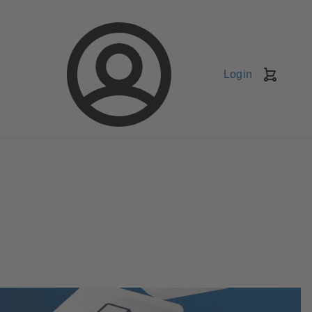
Login
Kundv