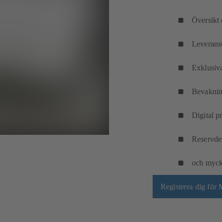
Översikt 
Leveranst
Exklusiva
Bevakning
Digital p
Reservde
och myck
Registrera dig fö