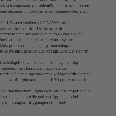
yck och temperaturer. Problemlös och lönsam drift med
ligare utmaning nu för tiden är den stigande efterfrågan
från KSB och ventilerna i DIN/ANSI-utföranden
er över hela världen. Det beror på att
fekt för att alstra och spara energi – vare sig det
förnybar energi eller drift av fjärrvärmesystem.
kilda processer och pumpar pannmatningsvatten,
cksventiler, kägelventiler och kilslidventiler stänger
k och högeffektiva manöverdon som ger en högsta
ar anläggningens lönsamhet. Tack vare det
terialet håller pumparna samtidigt högsta driftsäkerhet.
och testanläggningar optimerar KSB processerna och
en av erfarenhet inom Engineered Business erbjuder KSB
. Dessutom hjälper vi dig under anläggningens hela
 vägen tills dagen anläggningen tas ur bruk.