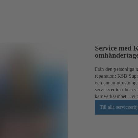
Service med 
omhändertag
Från den personliga r
reparation: KSB Supre
och annan utrustning –
servicecentra i hela 
kärnverksamhet – vi t
Till alla serviceer