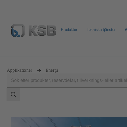
Produkter
Tekniska tjänster
A
Välj Pumpar & Ventiler
KSB: E-Dokument
Retur & R
Applikationer
Energi
Sökomfattning
Sökomfattning