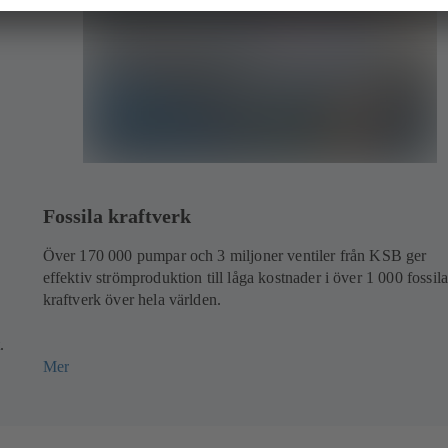
Fossila kraftverk
Över 170 000 pumpar och 3 miljoner ventiler från KSB ger
effektiv strömproduktion till låga kostnader i över 1 000 fossil
kraftverk över hela världen.
.
Mer