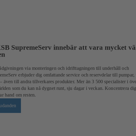
KSB SupremeServ innebär att vara mycket vä
en
ådgivningen via monteringen och idrifttagningen till underhåll och
meServ erbjuder dig omfattande service och reservdelar till pumpar, 
 även till andra tillverkares produkter. Mer än 3 500 specialister i öv
världen som du kan nå dygnet runt, sju dagar i veckan. Koncentrera di
ar hand om resten.
bjudanden