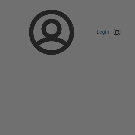
Login
Kundv