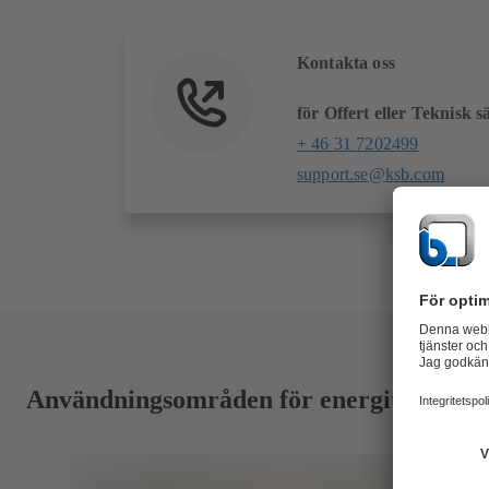
Kontakta oss
för Offert eller Teknisk s
+ 46 31 7202499
support.se@ksb.com
Användningsområden för energiteknik