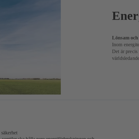
Ener
Lönsam och 
Inom energite
Det är preci
världsledand
 säkerhet
entiler ska hålla nere energiförbrukningen och