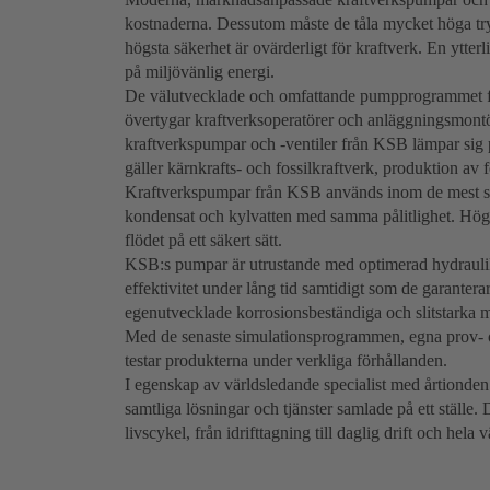
kostnaderna. Dessutom måste de tåla mycket höga tr
högsta säkerhet är ovärderligt för kraftverk. En ytter
på miljövänlig energi.
De välutvecklade och omfattande pumpprogrammet 
övertygar kraftverksoperatörer och anläggningsmontör
kraftverkspumpar och -ventiler från KSB lämpar sig per
gäller kärnkrafts- och fossilkraftverk, produktion av 
Kraftverkspumpar från KSB används inom de mest s
kondensat och kylvatten med samma pålitlighet. Högtry
flödet på ett säkert sätt.
KSB:s pumpar är utrustande med optimerad hydrauli
effektivitet under lång tid samtidigt som de garanter
egenutvecklade korrosionsbeständiga och slitstarka ma
Med de senaste simulationsprogrammen, egna prov- 
testar produkterna under verkliga förhållanden.
I egenskap av världsledande specialist med årtiond
samtliga lösningar och tjänster samlade på ett ställe
livscykel, från idrifttagning till daglig drift och hela