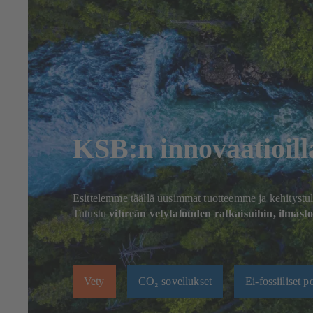
KSB:n innovaatioill
Esittelemme täällä uusimmat tuotteemme ja kehitystu
Tutustu
vihreän vetytalouden ratkaisuihin, ilmast
Vety
CO₂ sovellukset
Ei-fossiiliset p