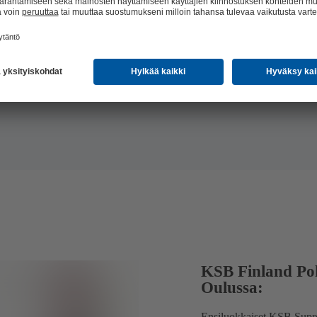
KSB Finland Pohj
Oulussa:
Ensiluokkaiset KSB Supre