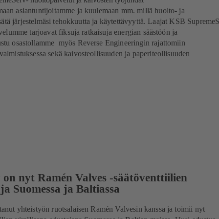
aan asiantuntijoitamme ja kuulemaan mm. millä huolto- ja
lisätä järjestelmäsi tehokkuutta ja käytettävyyttä. Laajat KSB Supreme
lvelumme tarjoavat fiksuja ratkaisuja energian säästöön ja
ustu osastollamme myös Reverse Engineeringin rajattomiin
valmistuksessa sekä kaivosteollisuuden ja paperiteollisuuden
on nyt Ramén Valves -säätöventtiilien
aja Suomessa ja Baltiassa
anut yhteistyön ruotsalaisen Ramén Valvesin kanssa ja toimii nyt