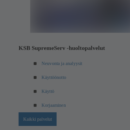
KSB SupremeServ -huoltopalvelut
Neuvonta ja analyysit
Käyttöönotto
Käyttö
Korjaaminen
Kaikki palvelut