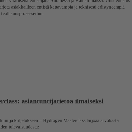
lien virallisena edustajana Suomessa ja Baltian maissa. Uusi edustus
jota asiakkailleen entistä kattavampia ja teknisesti edistyneempiä
n teollisuusprosesseihin.
lass: asiantuntijatietoa ilmaiseksi
eluun ja kuljetukseen – Hydrogen Masterclass tarjoaa arvokasta
uden tulevaisuudesta: