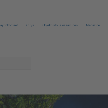
äyttökohteet
Yritys
Ohjelmisto ja osaaminen
Magazine
nen media