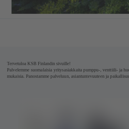
Tervetuloa KSB Finlandin sivuille!
Palvelemme suomalaisia yritysasiakkaita pumppu-, venttiili- ja h
mukaisia. Panostamme palveluun, asiantuntevuuteen ja paikallisuut