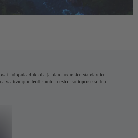
ovat huippulaadukkaita ja alan uusimpien standardien
a vaativimpiin teollisuuden nesteensiirtoprosesseihin.