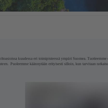
uoltoasioissa kuudessa eri toimipisteessä ympäri Suomea. Tuotteemme 
een. Puoleemme käännytään erityisesti silloin, kun tarvitaan ratkaisuj