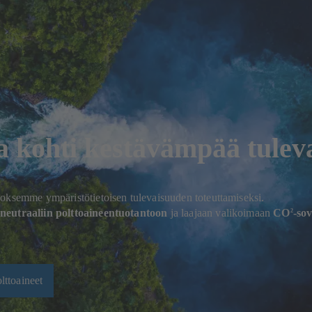
a kohti kestävämpää tulev
loksemme ympäristötietoisen tulevaisuuden toteuttamiseksi.
oneutraaliin polttoaineentuotantoon
ja laajaan valikoimaan
CO
-sov
2
olttoaineet