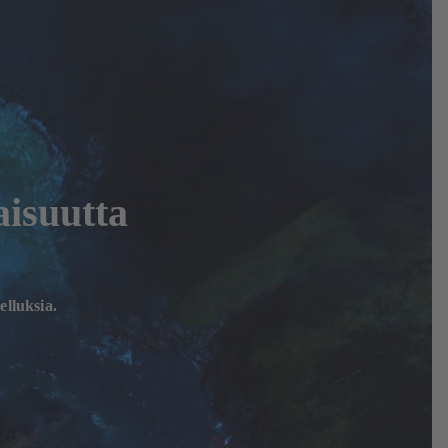
aisuutta
elluksia.