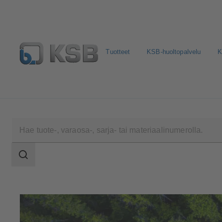
Tuotteet
KSB-huoltopalvelu
K
Valitse pumput ja venttiilit
Konfiguroi tuote
Sosiaali
Haun
laajuus
Haun
laajuus