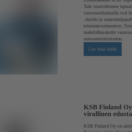
Tule osastollemme tapaam
varaosaratkaisuilla voit 
–huolto ja asiantuntijapa
toimintavarmuuteen. Tut
mahdollisuuksiin varaosa
uutuustuotteisiimme.
Lue lisää täältä
KSB Finland Oy 
virallinen edust
KSB Finland Oy on aloitt