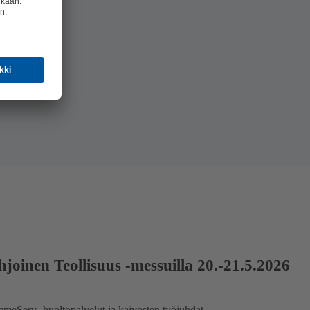
oinen Teollisuus -messuilla 20.-21.5.2026
meServ- huoltopalvelut ja kaivosten työjuhdat