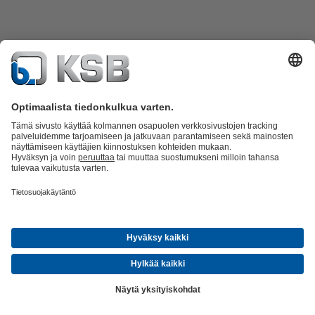
Tuoteluettelo
KSB SupremeServ: Spare Parts
KSB SupremeServ:
huippupalvelua pumpuille ja venttiileille
Ostoskori
Ohjelmisto ja
osaaminen
Jätevesitekniikka
Vesitekniikka
Teollisuustekniikka
Rakennustekniikka
Kansainvälistä osaamista ja paikallista
palvelua
Tapahtumat
Uutiset
Ura KSB:llä
Sosiaalinen media
© KSB Finland Oy
Tietosuoja
Vastuuvapauslauseke
Julkaisutiedot
Yleiset
sopimusehdot
Compliance (EN)
(avautuu