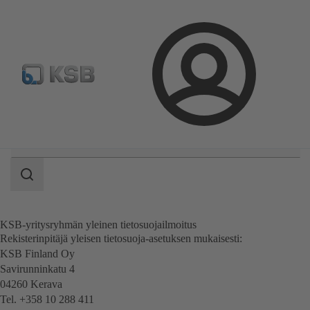
Valitse pumput ja venttiilit
Konfiguroi tuote
Sosiaaline
Kirjaudu
Haun
laajuus
Haun
laajuus
KSB-yritysryhmän yleinen tietosuojailmoitus
Rekisterinpitäjä yleisen tietosuoja-asetuksen mukaisesti:
KSB Finland Oy
Savirunninkatu 4
04260 Kerava
Tel. +358 10 288 411