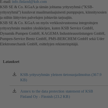
E-mail:
info.finland@ksb.com
KSB SE & Co. KGaA ja tämän johtama yritysryhmä (”KSB-
yritysryhmä”) kuuluvat maailmanlaajuisesti pumppujen, kiinnitysosien
ja niihin liittyvien palvelujen johtaviin tarjoajiin.
KSB SE & Co. KGaA on myös verkkosivustoonsa integroitujen
yritysryhmän muiden yksikköjen, kuten KSB Service GmbH,
Dynamik-Pumpen GmbH, KAGEMA Industrieausrüstungen GmbH,
Pumpen-Service Bentz GmbH, PMS-BERCHEM GmbH sekä Uder
Elektromechanik GmbH, esittelyjen rekisterinpitäjä.
Lataukset
KSB-yritysryhmän yleinen tietosuojailmoitus (367.9
(avautuu
KB)
uudessa
välilehdessä)
Annex to the data protection statement of KSB
(avautuu
Finland Oy - Finnish (23.2 KB)
uudessa
välilehdessä)